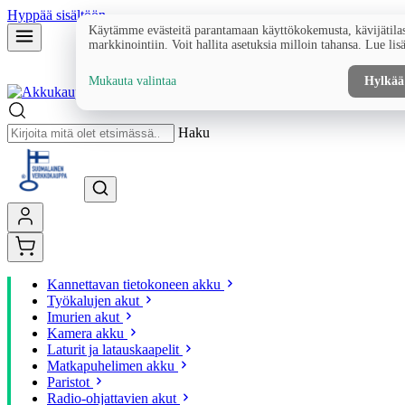
Hyppää sisältöön
Käytämme evästeitä parantamaan käyttökokemusta, kävijätilas
markkinointiin. Voit hallita asetuksia milloin tahansa. Lue lis
Mukauta valintaa
Hylkää
Haku
Kannettavan tietokoneen akku
Työkalujen akut
Imurien akut
Kamera akku
Laturit ja latauskaapelit
Matkapuhelimen akku
Paristot
Radio-ohjattavien akut