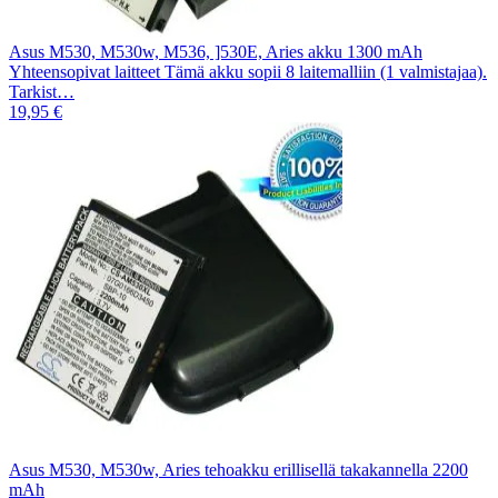
Asus M530, M530w, M536, ]530E, Aries akku 1300 mAh
Yhteensopivat laitteet Tämä akku sopii 8 laitemalliin (1 valmistajaa).
Tarkist…
19,95 €
Asus M530, M530w, Aries tehoakku erillisellä takakannella 2200
mAh