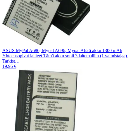
ASUS MyPal A686, Mypal A696, Mypal A626 akku 1300 mAh
Yhteensopivat laitteet Tämä akku sopii 3 laitemalliin (1 valmistajaa).
Tarkist…
19,95 €