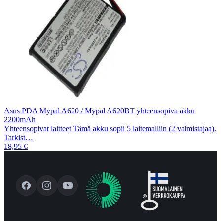
Asus PDA Mypal A620 / Mypal A620BT yhteensopiva akku
2200mAh
Yhteensopivat laitteet Tämä akku sopii 5 laitemalliin (2 valmistajaa).
Tarkist…
18,95 €