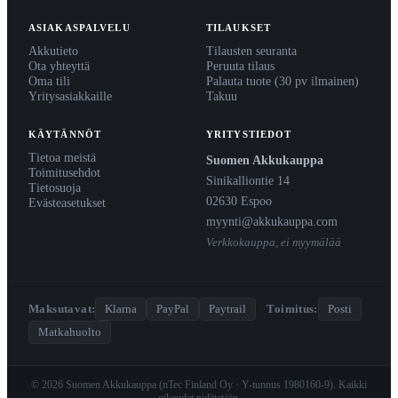
ASIAKASPALVELU
TILAUKSET
Akkutieto
Tilausten seuranta
Ota yhteyttä
Peruuta tilaus
Oma tili
Palauta tuote (30 pv ilmainen)
Yritysasiakkaille
Takuu
KÄYTÄNNÖT
YRITYSTIEDOT
Tietoa meistä
Suomen Akkukauppa
Toimitusehdot
Sinikalliontie 14
Tietosuoja
02630 Espoo
Evästeasetukset
myynti@akkukauppa.com
Verkkokauppa, ei myymälää
Maksutavat:
Klarna
PayPal
Paytrail
·
Toimitus:
Posti
Matkahuolto
© 2026 Suomen Akkukauppa (nTec Finland Oy · Y-tunnus 1980160-9). Kaikki