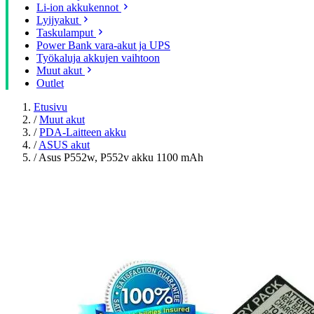
Li-ion akkukennot
Lyijyakut
Taskulamput
Power Bank vara-akut ja UPS
Työkaluja akkujen vaihtoon
Muut akut
Outlet
Etusivu
/
Muut akut
/
PDA-Laitteen akku
/
ASUS akut
/
Asus P552w, P552v akku 1100 mAh