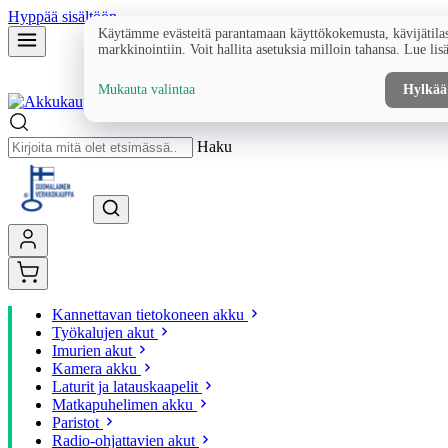
Hyppää sisältöön
Käytämme evästeitä parantamaan käyttökokemusta, kävijätilas
markkinointiin. Voit hallita asetuksia milloin tahansa. Lue lis
Mukauta valintaa
Hylkää
Haku
Kannettavan tietokoneen akku
Työkalujen akut
Imurien akut
Kamera akku
Laturit ja latauskaapelit
Matkapuhelimen akku
Paristot
Radio-ohjattavien akut