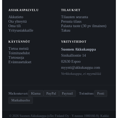
ASIAKASPALVELU
TILAUKSET
Akkutieto
Tilausten seuranta
Ota yhteyttä
Peruuta tilaus
Oma tili
Palauta tuote (30 pv ilmainen)
Yritysasiakkaille
Takuu
KÄYTÄNNÖT
YRITYSTIEDOT
Tietoa meistä
Suomen Akkukauppa
Toimitusehdot
Sinikalliontie 14
Tietosuoja
02630 Espoo
Evästeasetukset
myynti@akkukauppa.com
Verkkokauppa, ei myymälää
Maksutavat:
Klarna
PayPal
Paytrail
·
Toimitus:
Posti
Matkahuolto
© 2026 Suomen Akkukauppa (nTec Finland Oy · Y-tunnus 1980160-9). Kaikki