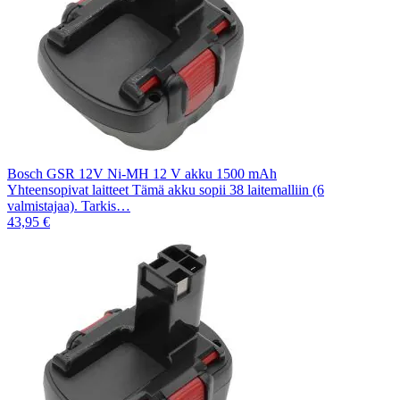
Bosch GSR 12V Ni-MH 12 V akku 1500 mAh
Yhteensopivat laitteet Tämä akku sopii 38 laitemalliin (6
valmistajaa). Tarkis…
43,95 €