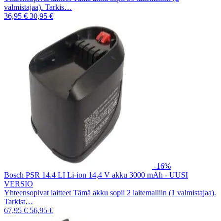
valmistajaa). Tarkis…
36,95 €
30,95 €
-16%
Bosch PSR 14.4 LI Li-ion 14,4 V akku 3000 mAh - UUSI
VERSIO
Yhteensopivat laitteet Tämä akku sopii 2 laitemalliin (1 valmistajaa).
Tarkist…
67,95 €
56,95 €