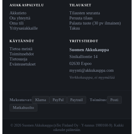
ASIAKASPALVELU
TILAUKSET
Akkutieto
Tilausten seuranta
Ota yhteyttä
Peruuta tilaus
Oma tili
Palauta tuote (30 pv ilmainen)
Yritysasiakkaille
Takuu
KÄYTÄNNÖT
YRITYSTIEDOT
Tietoa meistä
Suomen Akkukauppa
Toimitusehdot
Sinikalliontie 14
Tietosuoja
02630 Espoo
Evästeasetukset
myynti@akkukauppa.com
Verkkokauppa, ei myymälää
Maksutavat:
Klarna
PayPal
Paytrail
·
Toimitus:
Posti
Matkahuolto
© 2026 Suomen Akkukauppa (nTec Finland Oy · Y-tunnus 1980160-9). Kaikki
oikeudet pidätetään.