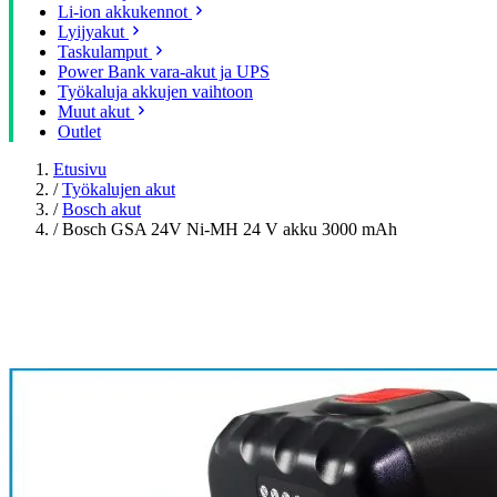
Li-ion akkukennot
Lyijyakut
Taskulamput
Power Bank vara-akut ja UPS
Työkaluja akkujen vaihtoon
Muut akut
Outlet
Etusivu
/
Työkalujen akut
/
Bosch akut
/
Bosch GSA 24V Ni-MH 24 V akku 3000 mAh