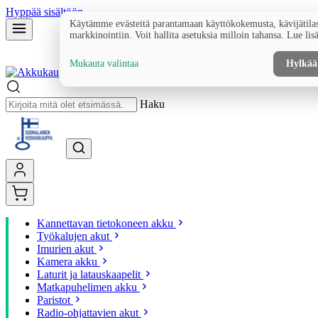
Hyppää sisältöön
Käytämme evästeitä parantamaan käyttökokemusta, kävijätilas
markkinointiin. Voit hallita asetuksia milloin tahansa. Lue lis
Mukauta valintaa
Hylkää
Haku
Kannettavan tietokoneen akku
Työkalujen akut
Imurien akut
Kamera akku
Laturit ja latauskaapelit
Matkapuhelimen akku
Paristot
Radio-ohjattavien akut