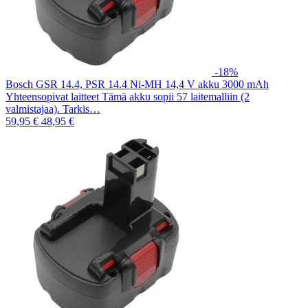
-18%
Bosch GSR 14.4, PSR 14.4 Ni-MH 14,4 V akku 3000 mAh
Yhteensopivat laitteet Tämä akku sopii 57 laitemalliin (2
valmistajaa). Tarkis…
59,95 €
48,95 €