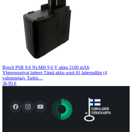
Bosch PSR 9.6 Ni-MH 9,6 V akku 2100 mAh
Yhteensopivat laitteet Tämä akku sopii 81 laitemalliin (4
valmistajaa). Tarkis…
36,95 €