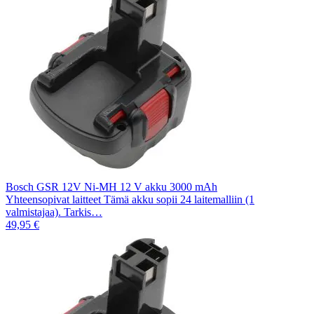
Bosch GSR 12V Ni-MH 12 V akku 3000 mAh
Yhteensopivat laitteet Tämä akku sopii 24 laitemalliin (1
valmistajaa). Tarkis…
49,95 €