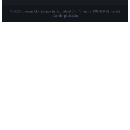
© 2026 Suomen Akkukauppa (nTec Finland Oy · Y-tunnus 1980160-9). Kaikki
oikeudet pidätetään.