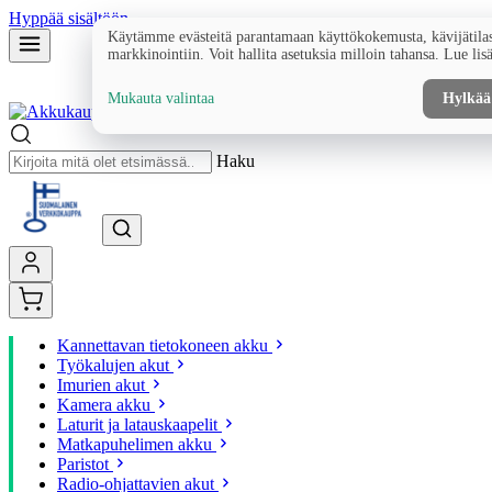
Hyppää sisältöön
Käytämme evästeitä parantamaan käyttökokemusta, kävijätilas
markkinointiin. Voit hallita asetuksia milloin tahansa. Lue lis
Mukauta valintaa
Hylkää
Haku
Kannettavan tietokoneen akku
Työkalujen akut
Imurien akut
Kamera akku
Laturit ja latauskaapelit
Matkapuhelimen akku
Paristot
Radio-ohjattavien akut