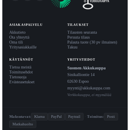
ASIAKASPALVELU
TILAUKSET
Akkutieto
Tilausten seuranta
Ota yhteyttä
Peruuta tilaus
Oma tili
Palauta tuote (30 pv ilmainen)
Yritysasiakkaille
Takuu
KÄYTÄNNÖT
YRITYSTIEDOT
Tietoa meistä
Suomen Akkukauppa
Toimitusehdot
Sinikalliontie 14
Tietosuoja
02630 Espoo
Evästeasetukset
myynti@akkukauppa.com
Verkkokauppa, ei myymälää
Maksutavat:
Klarna
PayPal
Paytrail
·
Toimitus:
Posti
Matkahuolto