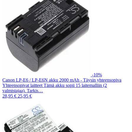
-10%
Canon LP-E6 / LP-E6N akku 2000 mAh - Täysin yhteensopiva
Yhteensopivat laitteet Tämä akku sopii 15 laitemalliin (2
valmistajaa). Tarkis…
28,95 €
25,95 €