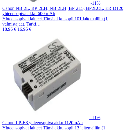
-11%
Canon NB-2L, BP-2LH, NB-2LH, BP-2L5, BP2LCL, ER-D120
yhteensopiva akku 600 mAh
Yhteensopivat laitteet Tämä akku sopii 101 laitemalliin (1
valmistajaa). Tarki…
18,95 €
16,95 €
-11%
Canon LP-E8 yhteensopiva akku 1120mAh
Yhteensopivat laitteet Tämä akku sopii 13 laitemalliin (1