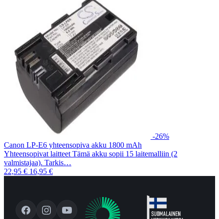
-26%
Canon LP-E6 yhteensopiva akku 1800 mAh
Yhteensopivat laitteet Tämä akku sopii 15 laitemalliin (2
valmistajaa). Tarkis…
22,95 €
16,95 €