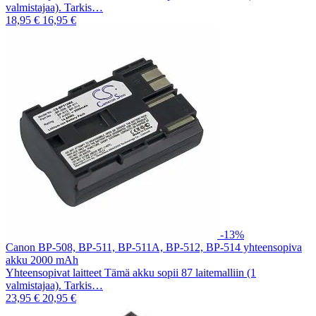
valmistajaa). Tarkis…
18,95 €
16,95 €
-13%
Canon BP-508, BP-511, BP-511A, BP-512, BP-514 yhteensopiva
akku 2000 mAh
Yhteensopivat laitteet Tämä akku sopii 87 laitemalliin (1
valmistajaa). Tarkis…
23,95 €
20,95 €