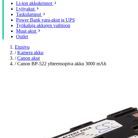
Li-ion akkukennot
Lyijyakut
Taskulamput
Power Bank vara-akut ja UPS
Työkaluja akkujen vaihtoon
Muut akut
Outlet
Etusivu
/
Kamera akku
/
Canon akut
/
Canon BP-522 yhteensopiva akku 3000 mAh