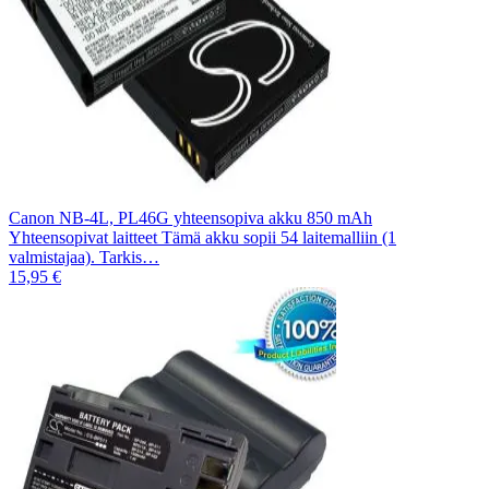
Canon NB-4L, PL46G yhteensopiva akku 850 mAh
Yhteensopivat laitteet Tämä akku sopii 54 laitemalliin (1
valmistajaa). Tarkis…
15,95 €