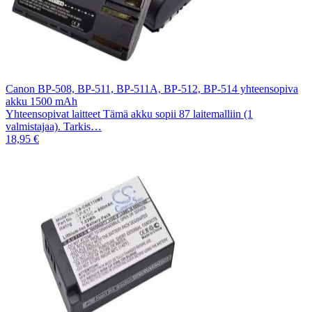
Canon BP-508, BP-511, BP-511A, BP-512, BP-514 yhteensopiva
akku 1500 mAh
Yhteensopivat laitteet Tämä akku sopii 87 laitemalliin (1
valmistajaa). Tarkis…
18,95 €