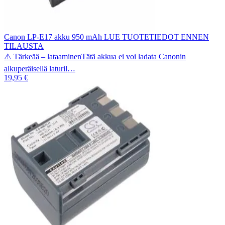
Canon LP-E17 akku 950 mAh LUE TUOTETIEDOT ENNEN
TILAUSTA
⚠️ Tärkeää – lataaminenTätä akkua ei voi ladata Canonin
alkuperäisellä laturil…
19,95 €