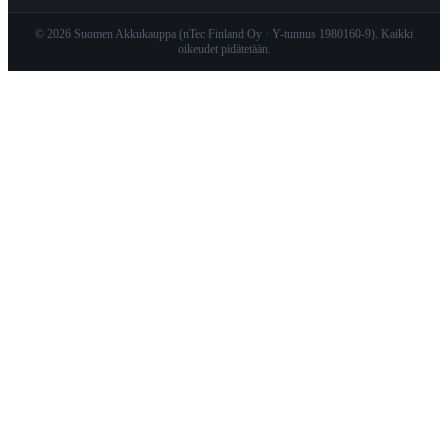
© 2026 Suomen Akkukauppa (nTec Finland Oy · Y-tunnus 1980160-9). Kaikki
oikeudet pidätetään.