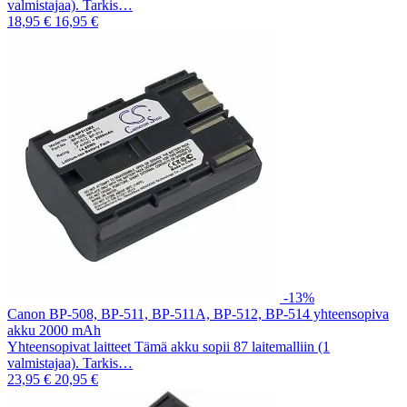
valmistajaa). Tarkis…
18,95 €
16,95 €
-13%
Canon BP-508, BP-511, BP-511A, BP-512, BP-514 yhteensopiva
akku 2000 mAh
Yhteensopivat laitteet Tämä akku sopii 87 laitemalliin (1
valmistajaa). Tarkis…
23,95 €
20,95 €