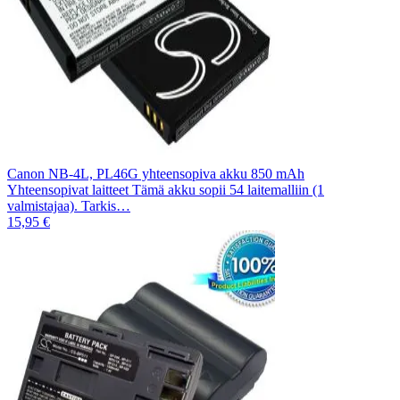
Canon NB-4L, PL46G yhteensopiva akku 850 mAh
Yhteensopivat laitteet Tämä akku sopii 54 laitemalliin (1
valmistajaa). Tarkis…
15,95 €