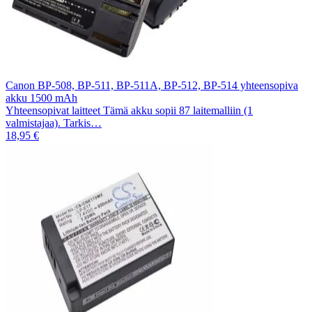
Canon BP-508, BP-511, BP-511A, BP-512, BP-514 yhteensopiva
akku 1500 mAh
Yhteensopivat laitteet Tämä akku sopii 87 laitemalliin (1
valmistajaa). Tarkis…
18,95 €