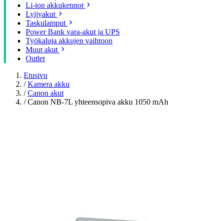
Li-ion akkukennot
Lyijyakut
Taskulamput
Power Bank vara-akut ja UPS
Työkaluja akkujen vaihtoon
Muut akut
Outlet
Etusivu
/
Kamera akku
/
Canon akut
/
Canon NB-7L yhteensopiva akku 1050 mAh