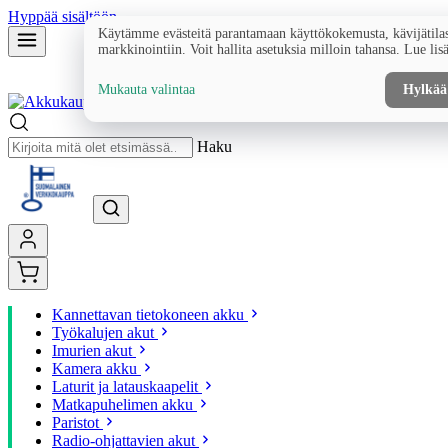
Hyppää sisältöön
Käytämme evästeitä parantamaan käyttökokemusta, kävijätilas
markkinointiin. Voit hallita asetuksia milloin tahansa. Lue lis
Mukauta valintaa
Hylkää
Haku
Kannettavan tietokoneen akku
Työkalujen akut
Imurien akut
Kamera akku
Laturit ja latauskaapelit
Matkapuhelimen akku
Paristot
Radio-ohjattavien akut