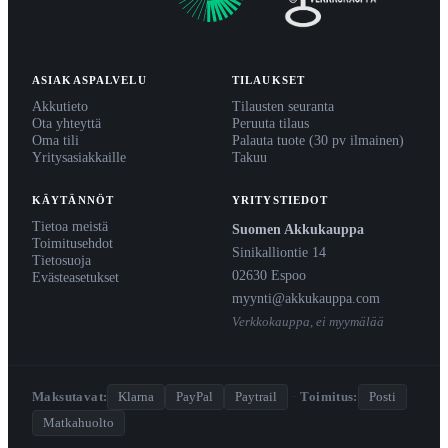
ASIAKASPALVELU
TILAUKSET
Akkutieto
Tilausten seuranta
Ota yhteyttä
Peruuta tilaus
Oma tili
Palauta tuote (30 pv ilmainen)
Yritysasiakkaille
Takuu
KÄYTÄNNÖT
YRITYSTIEDOT
Tietoa meistä
Suomen Akkukauppa
Toimitusehdot
Sinikalliontie 14
Tietosuoja
02630 Espoo
Evästeasetukset
myynti@akkukauppa.com
Verkkokauppa, ei myymälää
Maksutavat:
Klarna
PayPal
Paytrail
·
Toimitus:
Posti
Matkahuolto