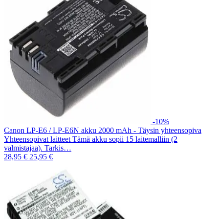
-10%
Canon LP-E6 / LP-E6N akku 2000 mAh - Täysin yhteensopiva
Yhteensopivat laitteet Tämä akku sopii 15 laitemalliin (2
valmistajaa). Tarkis…
28,95 €
25,95 €