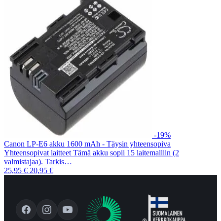
-19%
Canon LP-E6 akku 1600 mAh - Täysin yhteensopiva
Yhteensopivat laitteet Tämä akku sopii 15 laitemalliin (2
valmistajaa). Tarkis…
25,95 €
20,95 €