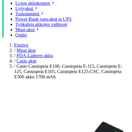
Li-ion akkukennot
Lyijyakut
Taskulamput
Power Bank vara-akut ja UPS
Työkaluja akkujen vaihtoon
Muut akut
Outlet
Etusivu
/
Muut akut
/
PDA-Laitteen akku
/
Casio akut
/
Casio Cassiopeia E100, Cassiopeia E-115, Cassiopeia E-
125, Cassiopeia E105, Cassiopeia E125-CSC, Cassiopeia
E500 akku 1700 mAh