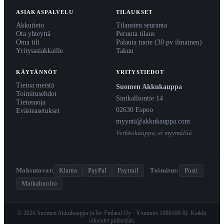
ASIAKASPALVELU
TILAUKSET
Akkutieto
Tilausten seuranta
Ota yhteyttä
Peruuta tilaus
Oma tili
Palauta tuote (30 pv ilmainen)
Yritysasiakkaille
Takuu
KÄYTÄNNÖT
YRITYSTIEDOT
Tietoa meistä
Suomen Akkukauppa
Toimitusehdot
Sinikalliontie 14
Tietosuoja
02630 Espoo
Evästeasetukset
myynti@akkukauppa.com
Verkkokauppa, ei myymälää
Maksutavat:
Klarna
PayPal
Paytrail
·
Toimitus:
Posti
Matkahuolto
© 2026 Suomen Akkukauppa (nTec Finland Oy · Y-tunnus 1980160-9). Kaikki
oikeudet pidätetään.