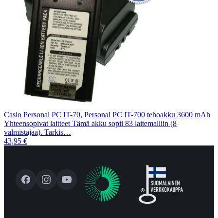
Casio Personal PC IT-70, Personal PC IT-700 tehoakku 3600 mAh
Yhteensopivat laitteet Tämä akku sopii 83 laitemalliin (8
valmistajaa). Tarkis…
43,95 €