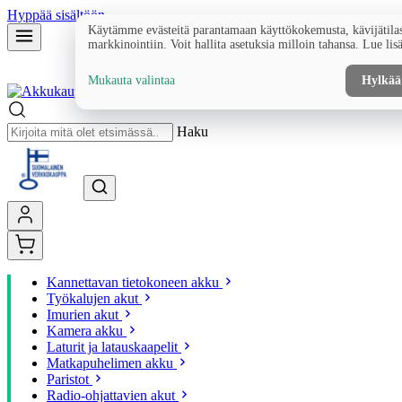
Hyppää sisältöön
Käytämme evästeitä parantamaan käyttökokemusta, kävijätilas
markkinointiin. Voit hallita asetuksia milloin tahansa. Lue lis
Mukauta valintaa
Hylkää
Haku
Kannettavan tietokoneen akku
Työkalujen akut
Imurien akut
Kamera akku
Laturit ja latauskaapelit
Matkapuhelimen akku
Paristot
Radio-ohjattavien akut