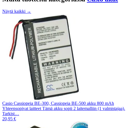
Näytä kaikki →
Casio Cassiopeia BE-300, Cassiopeia BE-500 akku 800 mAh
Yhteensopivat laitteet Tämä akku sopii 2 laitemalliin (1 valmistajaa).
Tarkist…
20,95 €