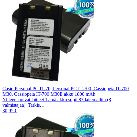
Casio Personal PC IT-70, Personal PC IT-700, Cassiopeia IT-700
M30, Cassiopeia IT-700 M30E akku 1800 mAh
Yhteensopivat laitteet Tämä akku sopii 83 laitemalliin (8
valmistajaa). Tarkis…
30,95 €