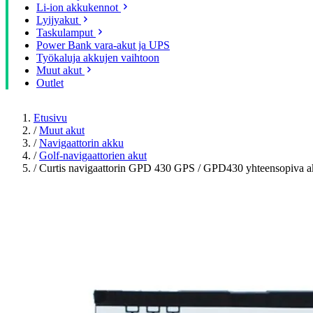
Li-ion akkukennot
Lyijyakut
Taskulamput
Power Bank vara-akut ja UPS
Työkaluja akkujen vaihtoon
Muut akut
Outlet
Etusivu
/
Muut akut
/
Navigaattorin akku
/
Golf-navigaattorien akut
/
Curtis navigaattorin GPD 430 GPS / GPD430 yhteensopiva