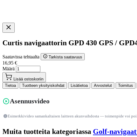
Curtis navigaattorin GPD 430 GPS / GPD
Saatavissa tehtaalta
Tarkista saatavuus
16,95 €
Määrä
Lisää ostoskoriin
Tietoa
Tuotteen yksityiskohdat
Lisätietoa
Arvostelut
Toimitus
Asennusvideo
Esimerkkivideo samankaltaisen laitteen akunvaihdosta — toimenpide voi poike
Muita tuotteita kategoriassa
Golf-navigaat