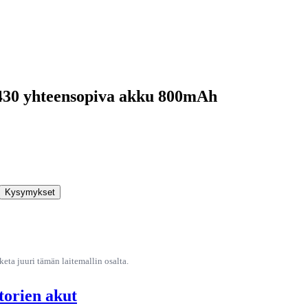
430 yhteensopiva akku 800mAh
Kysymykset
ta juuri tämän laitemallin osalta.
torien akut