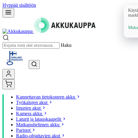
Hyppää sisältöön
Käytä
markk
Mukau
Haku
Kannettavan tietokoneen akku
Työkalujen akut
Imurien akut
Kamera akku
Laturit ja latauskaapelit
Matkapuhelimen akku
Paristot
Radio-ohjattavien akut