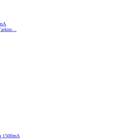
0mA
 Tarkist…
kku 1500mA