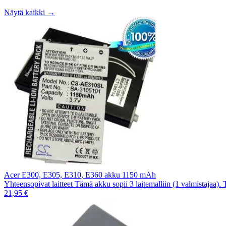
Näytä kaikki →
Acer E300, E305, E310, E360 akku 1150 mAh
Yhteensopivat laitteet Tämä akku sopii 3 laitemalliin (1 valmistajaa).
21,95 €