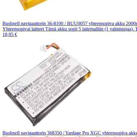
Bushnell navigaattorin 36-8100 / BUU0057 yhteensopiva akku 200
Yhteensopivat laitteet Tämä akku sopii 5 laitemalliin (1 valmistajaa).
18,95 €
Bushnell navigaattorin 368350 / Yardage Pro XGC yhteensopiva a