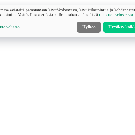
mme evästeitä parantamaan käyttökokemusta, kävijätilastointiin ja kohdennett
inointiin. Voit hallita asetuksia milloin tahansa. Lue lisää
tietosuojaselosteesta
.
ta valintaa
Hylkää
Hyväksy kaik