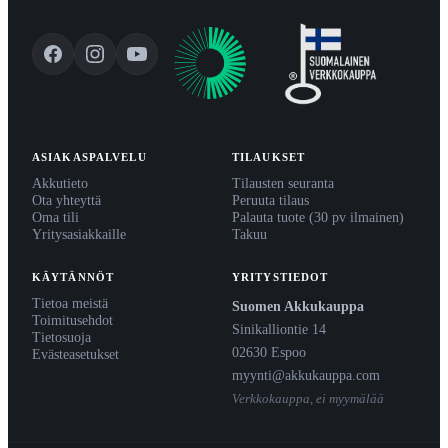
ASIAKASPALVELU
TILAUKSET
Akkutieto
Tilausten seuranta
Ota yhteyttä
Peruuta tilaus
Oma tili
Palauta tuote (30 pv ilmainen)
Yritysasiakkaille
Takuu
KÄYTÄNNÖT
YRITYSTIEDOT
Tietoa meistä
Suomen Akkukauppa
Toimitusehdot
Sinikalliontie 14
Tietosuoja
02630 Espoo
Evästeasetukset
myynti@akkukauppa.com
Verkkokauppa, ei myymälää