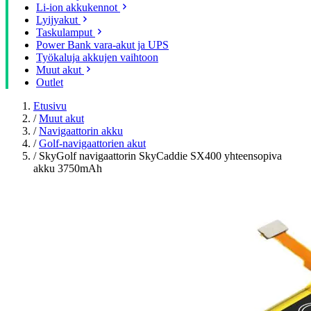
Li-ion akkukennot
Lyijyakut
Taskulamput
Power Bank vara-akut ja UPS
Työkaluja akkujen vaihtoon
Muut akut
Outlet
Etusivu
/
Muut akut
/
Navigaattorin akku
/
Golf-navigaattorien akut
/
SkyGolf navigaattorin SkyCaddie SX400 yhteensopiva
akku 3750mAh