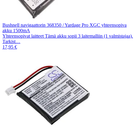
Bushnell navigaattorin 368350 / Yardage Pro XGC yhteensopiva
akku 1500mA
Yhteensopivat laitteet Tämä akku sopii 3 laitemalliin (1 valmistajaa).
Tarkist…
17,95 €