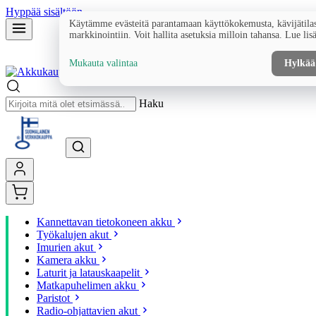
Hyppää sisältöön
Käytämme evästeitä parantamaan käyttökokemusta, kävijätilas
markkinointiin. Voit hallita asetuksia milloin tahansa. Lue lis
Mukauta valintaa
Hylkää
Haku
Kannettavan tietokoneen akku
Työkalujen akut
Imurien akut
Kamera akku
Laturit ja latauskaapelit
Matkapuhelimen akku
Paristot
Radio-ohjattavien akut