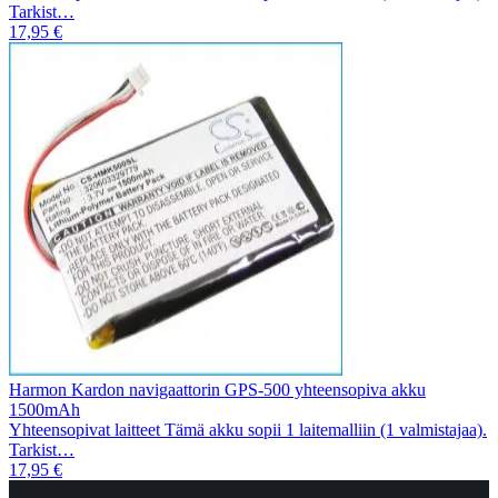
Tarkist…
17,95 €
Harmon Kardon navigaattorin GPS-500 yhteensopiva akku
1500mAh
Yhteensopivat laitteet Tämä akku sopii 1 laitemalliin (1 valmistajaa).
Tarkist…
17,95 €