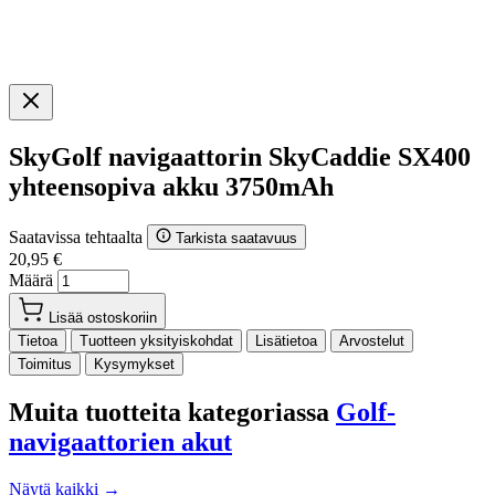
SkyGolf navigaattorin SkyCaddie SX400
yhteensopiva akku 3750mAh
Saatavissa tehtaalta
Tarkista saatavuus
20,95 €
Määrä
Lisää ostoskoriin
Tietoa
Tuotteen yksityiskohdat
Lisätietoa
Arvostelut
Toimitus
Kysymykset
Muita tuotteita kategoriassa
Golf-
navigaattorien akut
Näytä kaikki →