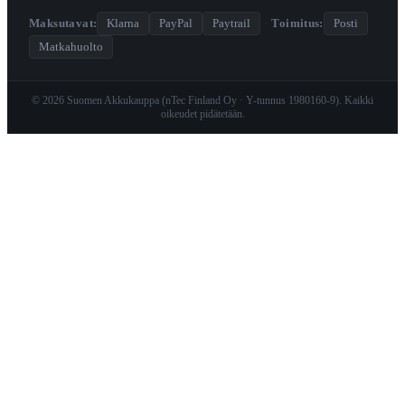
Maksutavat:
Klarna
PayPal
Paytrail
·
Toimitus:
Posti
Matkahuolto
© 2026 Suomen Akkukauppa (nTec Finland Oy · Y-tunnus 1980160-9). Kaikki
oikeudet pidätetään.