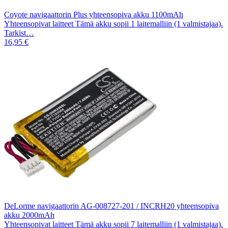
Coyote navigaattorin Plus yhteensopiva akku 1100mAh
Yhteensopivat laitteet Tämä akku sopii 1 laitemalliin (1 valmistajaa).
Tarkist…
16,95 €
DeLorme navigaattorin AG-008727-201 / INCRH20 yhteensopiva
akku 2000mAh
Yhteensopivat laitteet Tämä akku sopii 7 laitemalliin (1 valmistajaa).