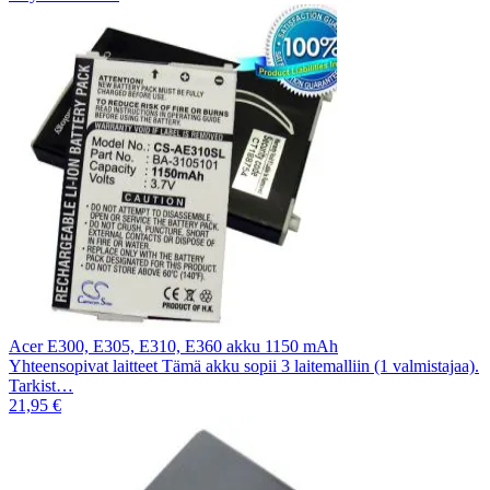
Acer E300, E305, E310, E360 akku 1150 mAh
Yhteensopivat laitteet Tämä akku sopii 3 laitemalliin (1 valmistajaa).
Tarkist…
21,95 €