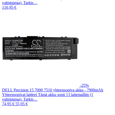
valmistajaa). Tarkis…
116,95 €
-25%
DELL Precision 15 7000 7510 yhteensopiva akku - 7900mAh
Yhteensopivat laitteet Tämä akku sopii 13 laitemalliin (1
valmistajaa). Tarkis…
74,95 €
55,95 €