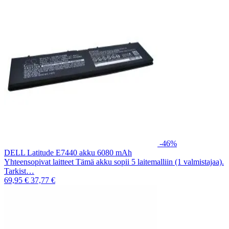
-46%
DELL Latitude E7440 akku 6080 mAh
Yhteensopivat laitteet Tämä akku sopii 5 laitemalliin (1 valmistajaa).
Tarkist…
69,95 €
37,77 €