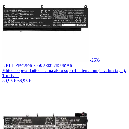
-26%
DELL Precision 7550 akku 7850mAh
Yhteensopivat laitteet Tämä akku sopii 4 laitemalliin (1 valmistajaa).
Tarkist…
89,95 €
66,95 €