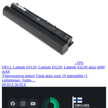
-19%
DELL Latitude E6120, Latitude E6220, Latitude E6230 akku 4400
mAh
Yhteensopivat laitteet Tämä akku sopii 10 laitemalliin (1
valmistajaa). Tarkis…
69,95 €
56,95 €