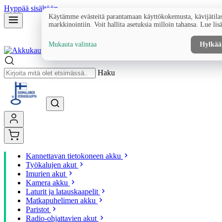
Hyppää sisältöön
Käytämme evästeitä parantamaan käyttökokemusta, kävijätilas
markkinointiin. Voit hallita asetuksia milloin tahansa. Lue lis
Mukauta valintaa
Hylkää
Haku
Kannettavan tietokoneen akku
Työkalujen akut
Imurien akut
Kamera akku
Laturit ja latauskaapelit
Matkapuhelimen akku
Paristot
Radio-ohjattavien akut