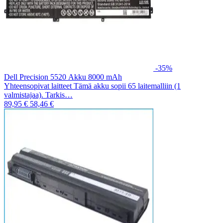
-35%
Dell Precision 5520 Akku 8000 mAh
Yhteensopivat laitteet Tämä akku sopii 65 laitemalliin (1
valmistajaa). Tarkis…
89,95 €
58,46 €