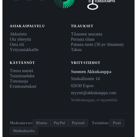
ASIAKASPALVELU
TILAUKSET
Akkutieto
Tilausten seuranta
Ota yhteyttä
Peruuta tilaus
Oma tili
Palauta tuote (30 pv ilmainen)
Yritysasiakkaille
Takuu
KÄYTÄNNÖT
YRITYSTIEDOT
Tietoa meistä
Suomen Akkukauppa
Toimitusehdot
Sinikalliontie 14
Tietosuoja
02630 Espoo
Evästeasetukset
myynti@akkukauppa.com
Verkkokauppa, ei myymälää
Maksutavat:
Klarna
PayPal
Paytrail
·
Toimitus:
Posti
Matkahuolto