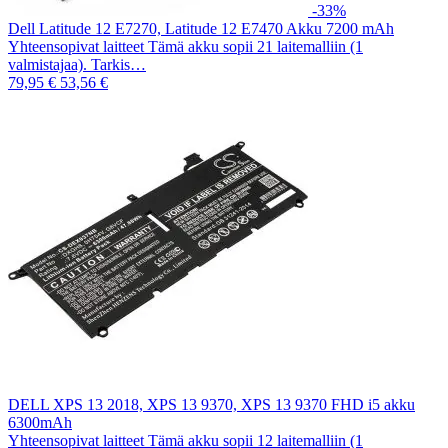
-33%
Dell Latitude 12 E7270, Latitude 12 E7470 Akku 7200 mAh
Yhteensopivat laitteet Tämä akku sopii 21 laitemalliin (1
valmistajaa). Tarkis…
79,95 €
53,56 €
DELL XPS 13 2018, XPS 13 9370, XPS 13 9370 FHD i5 akku
6300mAh
Yhteensopivat laitteet Tämä akku sopii 12 laitemalliin (1