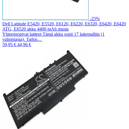
-25%
Dell Latitude E5420, E5520, E6120, E6220, E6320, E6420, E6420
ATG, E6520 akku 4400 mAh musta
Yhteensopivat laitteet Tämä akku sopii 17 laitemalliin (1
valmistajaa). Tarkis…
59,95 €
44,96 €