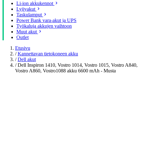
Li-ion akkukennot
Lyijyakut
Taskulamput
Power Bank vara-akut ja UPS
Työkaluja akkujen vaihtoon
Muut akut
Outlet
Etusivu
/
Kannettavan tietokoneen akku
/
Dell akut
/
Dell Inspiron 1410, Vostro 1014, Vostro 1015, Vostro A840,
Vostro A860, Vostro1088 akku 6600 mAh - Musta