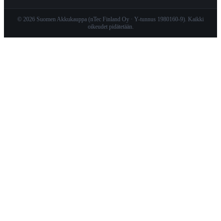
© 2026 Suomen Akkukauppa (nTec Finland Oy · Y-tunnus 1980160-9). Kaikki
oikeudet pidätetään.