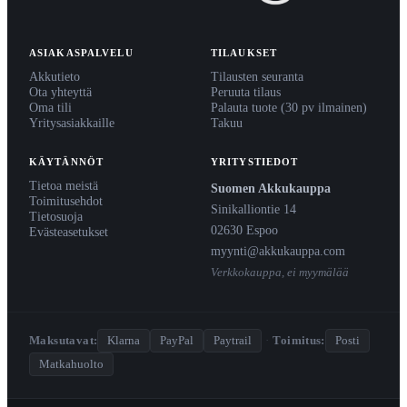
ASIAKASPALVELU
TILAUKSET
Akkutieto
Tilausten seuranta
Ota yhteyttä
Peruuta tilaus
Oma tili
Palauta tuote (30 pv ilmainen)
Yritysasiakkaille
Takuu
KÄYTÄNNÖT
YRITYSTIEDOT
Tietoa meistä
Suomen Akkukauppa
Toimitusehdot
Sinikalliontie 14
Tietosuoja
02630 Espoo
Evästeasetukset
myynti@akkukauppa.com
Verkkokauppa, ei myymälää
Maksutavat:
Klarna
PayPal
Paytrail
·
Toimitus:
Posti
Matkahuolto