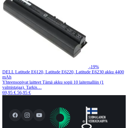
-19%
DELL Latitude E6120, Latitude E6220, Latitude E6230 akku 4400
mAh
Yhteensopivat laitteet Tämä akku sopii 10 laitemalliin (1
valmistajaa). Tarkis…
69,95 €
56,95 €