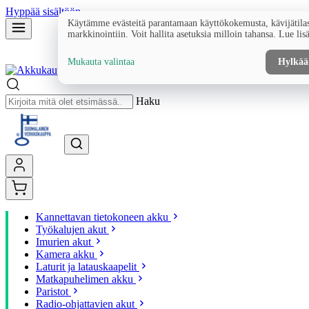
Hyppää sisältöön
Käytämme evästeitä parantamaan käyttökokemusta, kävijätilas
markkinointiin. Voit hallita asetuksia milloin tahansa. Lue lis
Mukauta valintaa
Hylkää
Haku
Kannettavan tietokoneen akku
Työkalujen akut
Imurien akut
Kamera akku
Laturit ja latauskaapelit
Matkapuhelimen akku
Paristot
Radio-ohjattavien akut