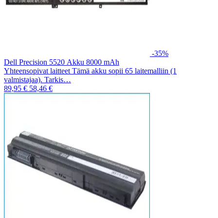
-35%
Dell Precision 5520 Akku 8000 mAh
Yhteensopivat laitteet Tämä akku sopii 65 laitemalliin (1
valmistajaa). Tarkis…
89,95 €
58,46 €