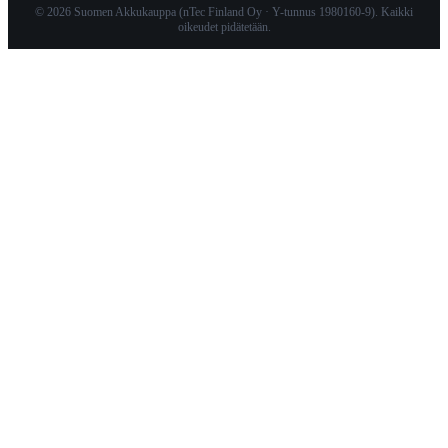
© 2026 Suomen Akkukauppa (nTec Finland Oy · Y-tunnus 1980160-9). Kaikki
oikeudet pidätetään.