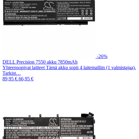
-26%
DELL Precision 7550 akku 7850mAh
Yhteensopivat laitteet Tämä akku sopii 4 laitemalliin (1 valmistajaa).
Tarkist…
89,95 €
66,95 €