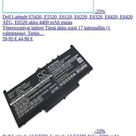
-25%
Dell Latitude E5420, E5520, E6120, E6220, E6320, E6420, E6420
ATG, E6520 akku 4400 mAh musta
Yhteensopivat laitteet Tämä akku sopii 17 laitemalliin (1
valmistajaa). Tarkis…
59,95 €
44,96 €
-33%