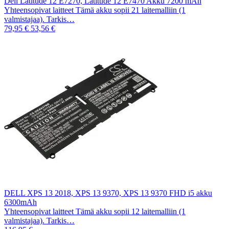
Dell Latitude 12 E7270, Latitude 12 E7470 Akku 7200 mAh
Yhteensopivat laitteet Tämä akku sopii 21 laitemalliin (1
valmistajaa). Tarkis…
79,95 €
53,56 €
DELL XPS 13 2018, XPS 13 9370, XPS 13 9370 FHD i5 akku
6300mAh
Yhteensopivat laitteet Tämä akku sopii 12 laitemalliin (1
valmistajaa). Tarkis…