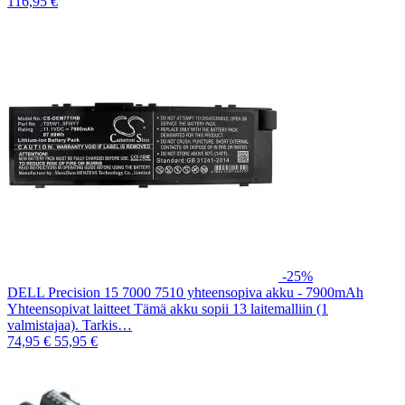
116,95 €
-25%
DELL Precision 15 7000 7510 yhteensopiva akku - 7900mAh
Yhteensopivat laitteet Tämä akku sopii 13 laitemalliin (1
valmistajaa). Tarkis…
74,95 €
55,95 €