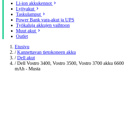
Li-ion akkukennot
Lyijyakut
Taskulamput
Power Bank vara-akut ja UPS
Työkaluja akkujen vaihtoon
Muut akut
Outlet
Etusivu
/
Kannettavan tietokoneen akku
/
Dell akut
/
Dell Vostro 3400, Vostro 3500, Vostro 3700 akku 6600
mAh - Musta