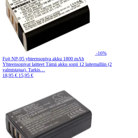
-16%
Fuji NP-95 yhteensopiva akku 1800 mAh
Yhteensopivat laitteet Tämä akku sopii 12 laitemalliin (2
valmistajaa). Tarkis…
18,95 €
15,95 €