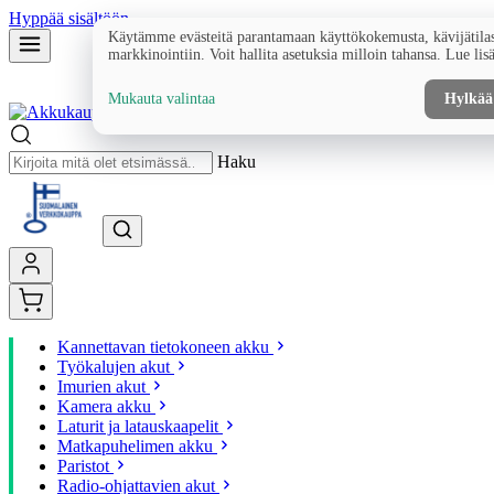
Hyppää sisältöön
Käytämme evästeitä parantamaan käyttökokemusta, kävijätilas
markkinointiin. Voit hallita asetuksia milloin tahansa. Lue lis
Mukauta valintaa
Hylkää
Haku
Kannettavan tietokoneen akku
Työkalujen akut
Imurien akut
Kamera akku
Laturit ja latauskaapelit
Matkapuhelimen akku
Paristot
Radio-ohjattavien akut