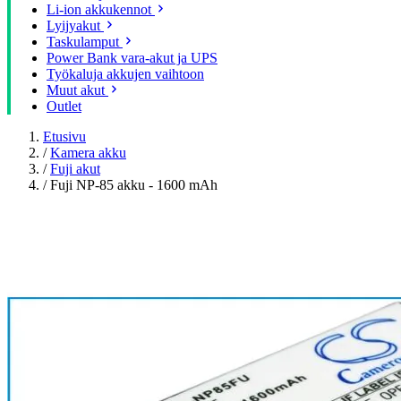
Li-ion akkukennot
Lyijyakut
Taskulamput
Power Bank vara-akut ja UPS
Työkaluja akkujen vaihtoon
Muut akut
Outlet
Etusivu
/
Kamera akku
/
Fuji akut
/
Fuji NP-85 akku - 1600 mAh