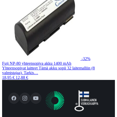
-32%
Fuji NP-80 yhteensopiva akku 1400 mAh
Yhteensopivat laitteet Tämä akku sopii 32 laitemalliin (8
valmistajaa). Tarkis…
18,95 €
12,88 €