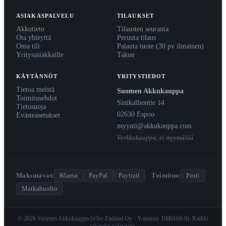
ASIAKASPALVELU
TILAUKSET
Akkutieto
Tilausten seuranta
Ota yhteyttä
Peruuta tilaus
Oma tili
Palauta tuote (30 pv ilmainen)
Yritysasiakkaille
Takuu
KÄYTÄNNÖT
YRITYSTIEDOT
Tietoa meistä
Suomen Akkukauppa
Toimitusehdot
Sinikalliontie 14
Tietosuoja
02630 Espoo
Evästeasetukset
myynti@akkukauppa.com
Verkkokauppa, ei myymälää
Maksutavat:
Klarna
PayPal
Paytrail
·
Toimitus:
Posti
Matkahuolto
© 2026 Suomen Akkukauppa (nTec Finland Oy · Y-tunnus 1980160-9). Kaikki