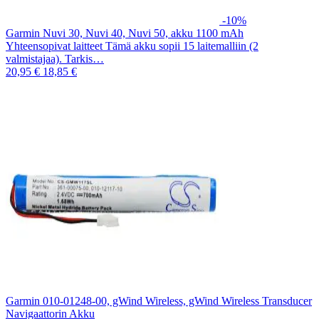
-10%
Garmin Nuvi 30, Nuvi 40, Nuvi 50, akku 1100 mAh
Yhteensopivat laitteet Tämä akku sopii 15 laitemalliin (2
valmistajaa). Tarkis…
20,95 €
18,85 €
Garmin 010-01248-00, gWind Wireless, gWind Wireless Transducer
Navigaattorin Akku