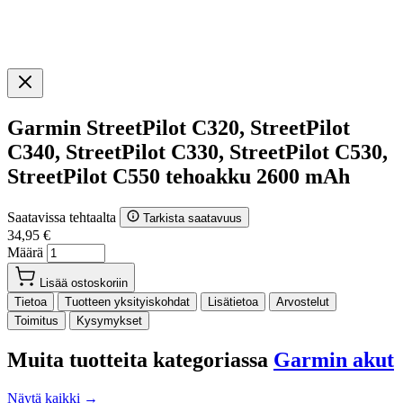
Garmin StreetPilot C320, StreetPilot
C340, StreetPilot C330, StreetPilot C530,
StreetPilot C550 tehoakku 2600 mAh
Saatavissa tehtaalta
Tarkista saatavuus
34,95 €
Määrä
Lisää ostoskoriin
Tietoa
Tuotteen yksityiskohdat
Lisätietoa
Arvostelut
Toimitus
Kysymykset
Muita tuotteita kategoriassa
Garmin akut
Näytä kaikki →