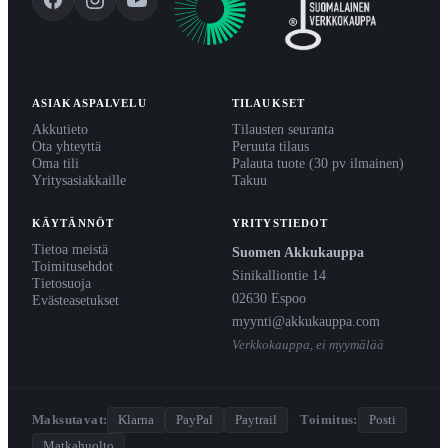
ASIAKASPALVELU
TILAUKSET
Akkutieto
Tilausten seuranta
Ota yhteyttä
Peruuta tilaus
Oma tili
Palauta tuote (30 pv ilmainen)
Yritysasiakkaille
Takuu
KÄYTÄNNÖT
YRITYSTIEDOT
Tietoa meistä
Suomen Akkukauppa
Toimitusehdot
Sinikalliontie 14
Tietosuoja
02630 Espoo
Evästeasetukset
myynti@akkukauppa.com
Verkkokauppa, ei myymälää
Maksutavat:
Klarna
PayPal
Paytrail
·
Toimitus:
Posti
Matkahuolto