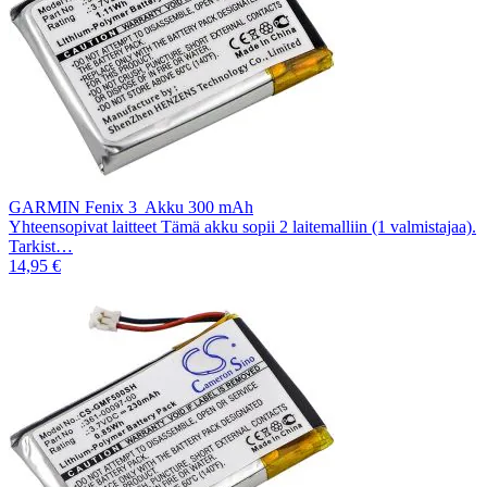
GARMIN Fenix 3 Akku 300 mAh
Yhteensopivat laitteet Tämä akku sopii 2 laitemalliin (1 valmistajaa).
Tarkist…
14,95 €