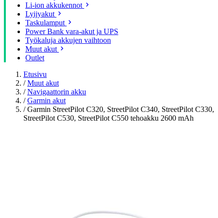
Li-ion akkukennot
Lyijyakut
Taskulamput
Power Bank vara-akut ja UPS
Työkaluja akkujen vaihtoon
Muut akut
Outlet
Etusivu
/
Muut akut
/
Navigaattorin akku
/
Garmin akut
/
Garmin StreetPilot C320, StreetPilot C340, StreetPilot C330,
StreetPilot C530, StreetPilot C550 tehoakku 2600 mAh