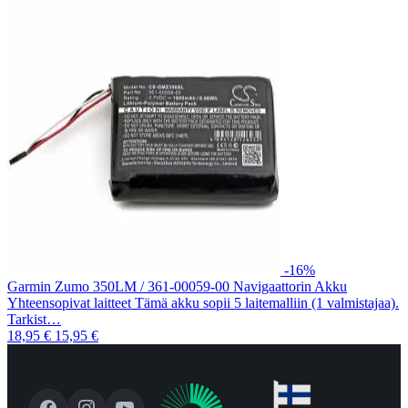
-16%
Garmin Zumo 350LM / 361-00059-00 Navigaattorin Akku
Yhteensopivat laitteet Tämä akku sopii 5 laitemalliin (1 valmistajaa).
Tarkist…
18,95 €
15,95 €