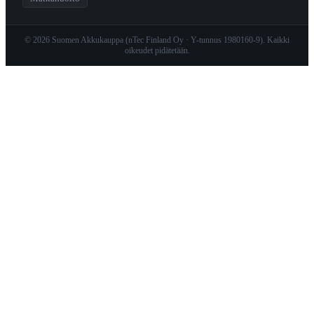
© 2026 Suomen Akkukauppa (nTec Finland Oy · Y-tunnus 1980160-9). Kaikki
oikeudet pidätetään.