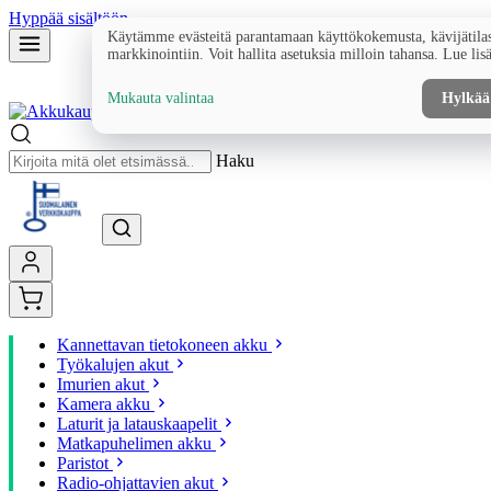
Hyppää sisältöön
Käytämme evästeitä parantamaan käyttökokemusta, kävijätilas
markkinointiin. Voit hallita asetuksia milloin tahansa. Lue lis
Mukauta valintaa
Hylkää
Haku
Kannettavan tietokoneen akku
Työkalujen akut
Imurien akut
Kamera akku
Laturit ja latauskaapelit
Matkapuhelimen akku
Paristot
Radio-ohjattavien akut