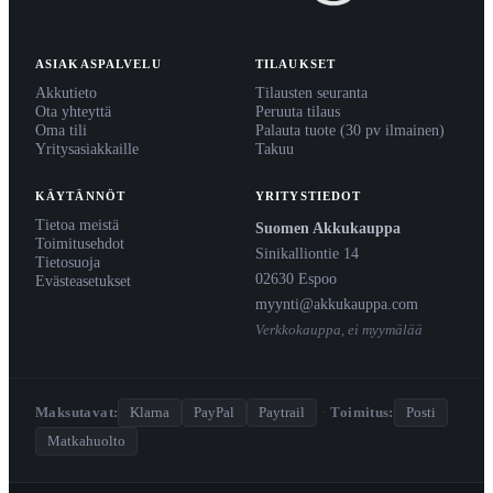
ASIAKASPALVELU
TILAUKSET
Akkutieto
Tilausten seuranta
Ota yhteyttä
Peruuta tilaus
Oma tili
Palauta tuote (30 pv ilmainen)
Yritysasiakkaille
Takuu
KÄYTÄNNÖT
YRITYSTIEDOT
Tietoa meistä
Suomen Akkukauppa
Toimitusehdot
Sinikalliontie 14
Tietosuoja
02630 Espoo
Evästeasetukset
myynti@akkukauppa.com
Verkkokauppa, ei myymälää
Maksutavat:
Klarna
PayPal
Paytrail
·
Toimitus:
Posti
Matkahuolto