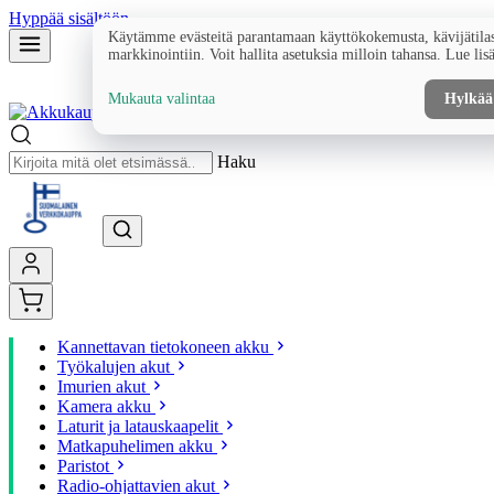
Hyppää sisältöön
Käytämme evästeitä parantamaan käyttökokemusta, kävijätilas
markkinointiin. Voit hallita asetuksia milloin tahansa. Lue lis
Mukauta valintaa
Hylkää
Haku
Kannettavan tietokoneen akku
Työkalujen akut
Imurien akut
Kamera akku
Laturit ja latauskaapelit
Matkapuhelimen akku
Paristot
Radio-ohjattavien akut