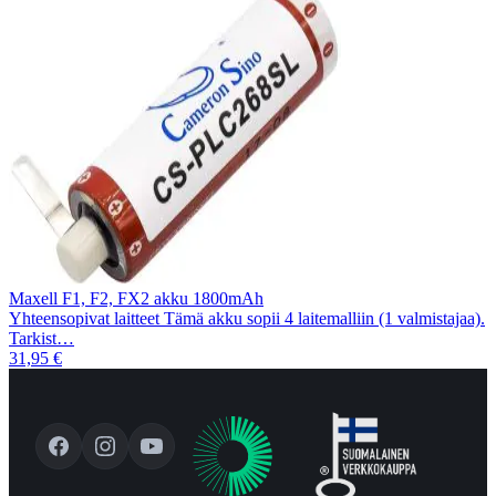
Maxell F1, F2, FX2 akku 1800mAh
Yhteensopivat laitteet Tämä akku sopii 4 laitemalliin (1 valmistajaa).
Tarkist…
31,95 €