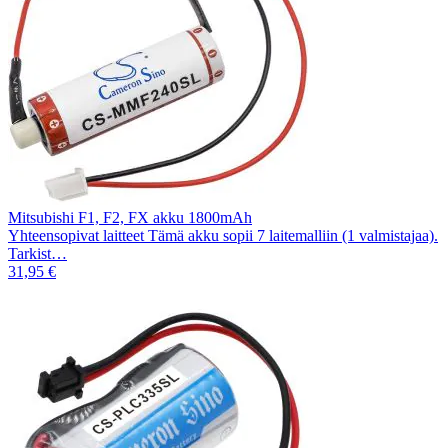
Mitsubishi F1, F2, FX akku 1800mAh
Yhteensopivat laitteet Tämä akku sopii 7 laitemalliin (1 valmistajaa).
Tarkist…
31,95 €