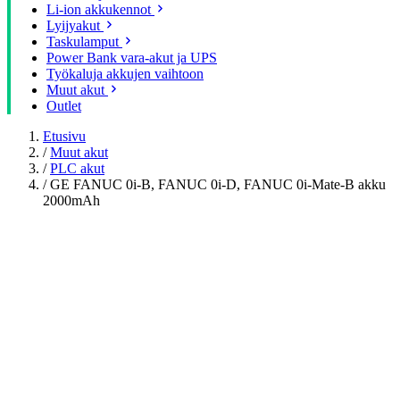
Li-ion akkukennot
Lyijyakut
Taskulamput
Power Bank vara-akut ja UPS
Työkaluja akkujen vaihtoon
Muut akut
Outlet
Etusivu
/
Muut akut
/
PLC akut
/
GE FANUC 0i-B, FANUC 0i-D, FANUC 0i-Mate-B akku
2000mAh