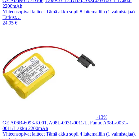
GE A06B0177D106, A06B-0177-D106, A98L00310011#L akku
2200mAh
Yhteensopivat laitteet Tämä akku sopii 8 laitemalliin (1 valmistajaa).
Tarkist…
24,95 €
-13%
GE A06B-6093-K001, A98L-0031-0011/L, Fanuc A98L-0031-
0011/L akku 2200mAh
Yhteensopivat laitteet Tämä akku sopii 4 laitemalliin (1 valmistajaa).