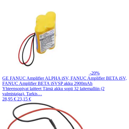
-20%
GE FANUC Amplifier ALPHA iSV, FANUC Amplifier BETA iSV,
FANUC Amplifier BETA iSVSP akku 2900mAh
Yhteensopivat laitteet Tämä akku sopii 32 laitemalliin (2
valmistajaa). Tarkis…
28,95 €
23,15 €