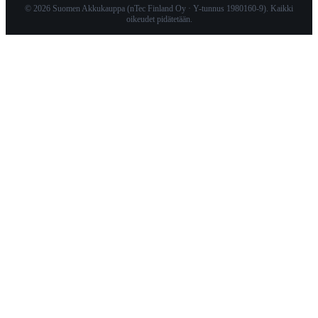
© 2026 Suomen Akkukauppa (nTec Finland Oy · Y-tunnus 1980160-9). Kaikki
oikeudet pidätetään.