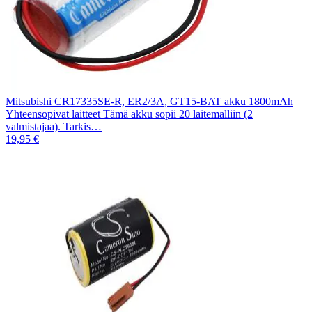
Mitsubishi CR17335SE-R, ER2/3A, GT15-BAT akku 1800mAh
Yhteensopivat laitteet Tämä akku sopii 20 laitemalliin (2
valmistajaa). Tarkis…
19,95 €