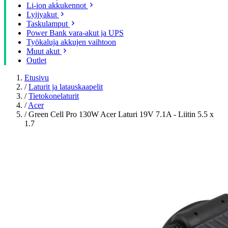
Li-ion akkukennot
Lyijyakut
Taskulamput
Power Bank vara-akut ja UPS
Työkaluja akkujen vaihtoon
Muut akut
Outlet
Etusivu
/
Laturit ja latauskaapelit
/
Tietokonelaturit
/
Acer
/
Green Cell Pro 130W Acer Laturi 19V 7.1A - Liitin 5.5 x
1.7