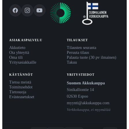
ASIAKASPALVELU
TILAUKSET
Akkutieto
Tilausten seuranta
Ota yhteyttä
Peruuta tilaus
Oma tili
Palauta tuote (30 pv ilmainen)
Yritysasiakkaille
Takuu
KÄYTÄNNÖT
YRITYSTIEDOT
Tietoa meistä
Suomen Akkukauppa
Toimitusehdot
Sinikalliontie 14
Tietosuoja
02630 Espoo
Evästeasetukset
myynti@akkukauppa.com
Verkkokauppa, ei myymälää