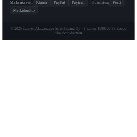
Maksutavat:
Klarna
PayPal
Paytrail
·
Toimitus:
Posti
Matkahuolto
© 2026 Suomen Akkukauppa (nTec Finland Oy · Y-tunnus 1980160-9). Kaikki
oikeudet pidätetään.