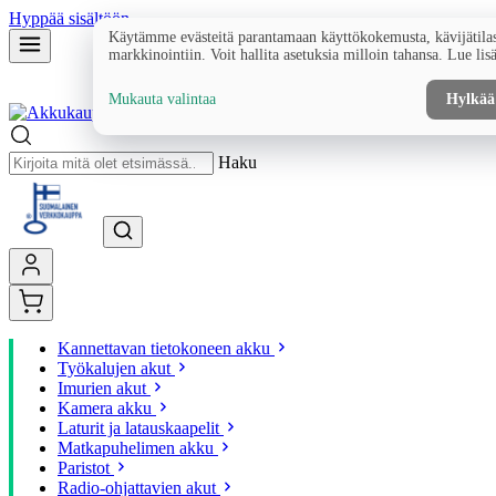
Hyppää sisältöön
Käytämme evästeitä parantamaan käyttökokemusta, kävijätilas
markkinointiin. Voit hallita asetuksia milloin tahansa. Lue lis
Mukauta valintaa
Hylkää
Haku
Kannettavan tietokoneen akku
Työkalujen akut
Imurien akut
Kamera akku
Laturit ja latauskaapelit
Matkapuhelimen akku
Paristot
Radio-ohjattavien akut