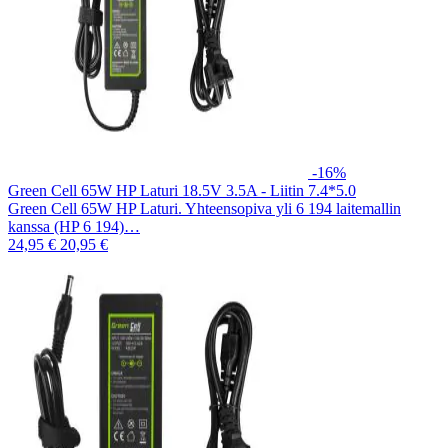
-16%
Green Cell 65W HP Laturi 18.5V 3.5A - Liitin 7.4*5.0
Green Cell 65W HP Laturi. Yhteensopiva yli 6 194 laitemallin
kanssa (HP 6 194)…
24,95 €
20,95 €