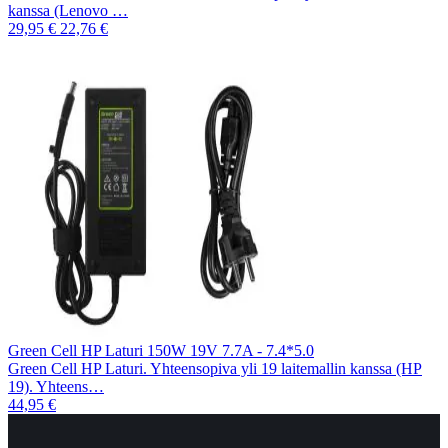
kanssa (Lenovo …
29,95 €
22,76 €
Green Cell HP Laturi 150W 19V 7.7A - 7.4*5.0
Green Cell HP Laturi. Yhteensopiva yli 19 laitemallin kanssa (HP
19). Yhteens…
44,95 €