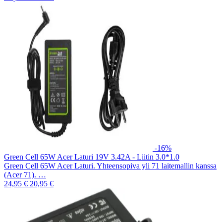
-16%
Green Cell 65W Acer Laturi 19V 3.42A - Liitin 3.0*1.0
Green Cell 65W Acer Laturi. Yhteensopiva yli 71 laitemallin kanssa
(Acer 71). …
24,95 €
20,95 €