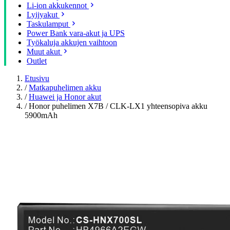
Li-ion akkukennot
Lyijyakut
Taskulamput
Power Bank vara-akut ja UPS
Työkaluja akkujen vaihtoon
Muut akut
Outlet
Etusivu
/
Matkapuhelimen akku
/
Huawei ja Honor akut
/
Honor puhelimen X7B / CLK-LX1 yhteensopiva akku
5900mAh