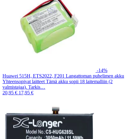
-14%
Huawei 515H, ETS2022, F201 Langattoman puhelimen akku
Yhteensopivat laitteet Tämä akku sopii 18 laitemalliin (2
valmistajaa). Tarkis…
20,95 €
17,95 €