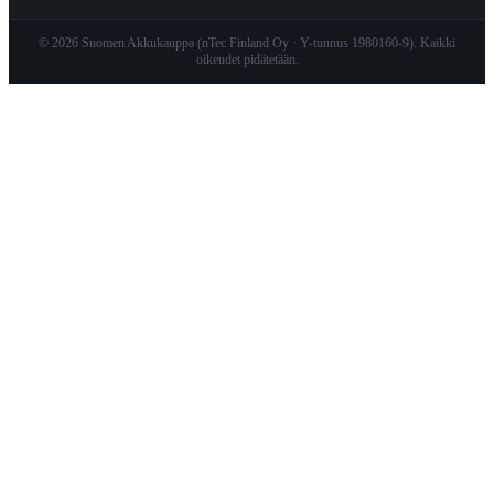
© 2026 Suomen Akkukauppa (nTec Finland Oy · Y-tunnus 1980160-9). Kaikki
oikeudet pidätetään.