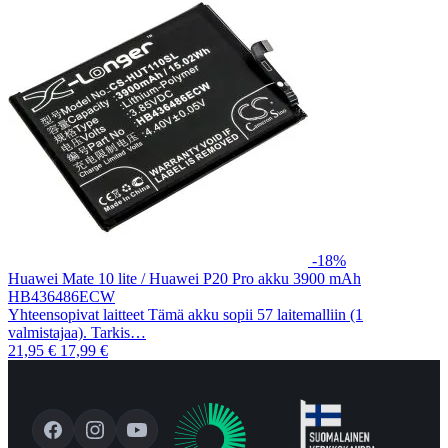
-18%
Huawei Mate 10 lite / Huawei P20 Pro akku 3900 mAh
HB436486ECW
Yhteensopivat laitteet Tämä akku sopii 57 laitemalliin (1
valmistajaa). Tarkis…
21,95 €
17,99 €