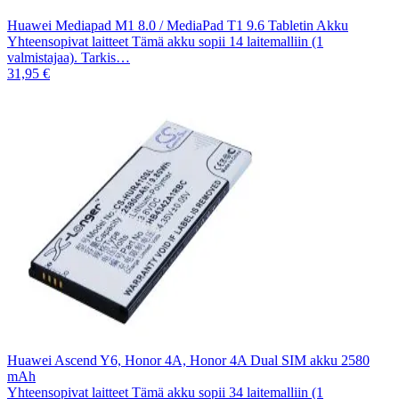
Huawei Mediapad M1 8.0 / MediaPad T1 9.6 Tabletin Akku
Yhteensopivat laitteet Tämä akku sopii 14 laitemalliin (1
valmistajaa). Tarkis…
31,95 €
Huawei Ascend Y6, Honor 4A, Honor 4A Dual SIM akku 2580
mAh
Yhteensopivat laitteet Tämä akku sopii 34 laitemalliin (1