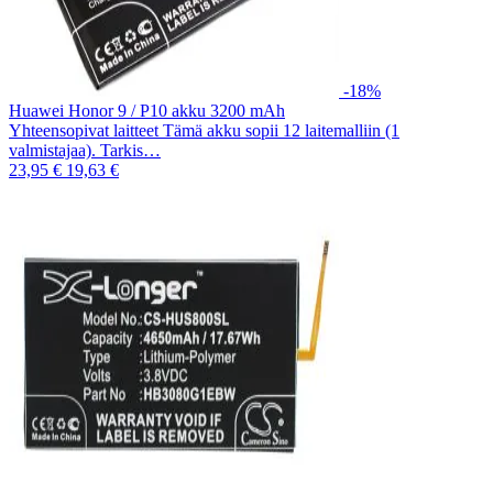
-18%
Huawei Honor 9 / P10 akku 3200 mAh
Yhteensopivat laitteet Tämä akku sopii 12 laitemalliin (1
valmistajaa). Tarkis…
23,95 €
19,63 €