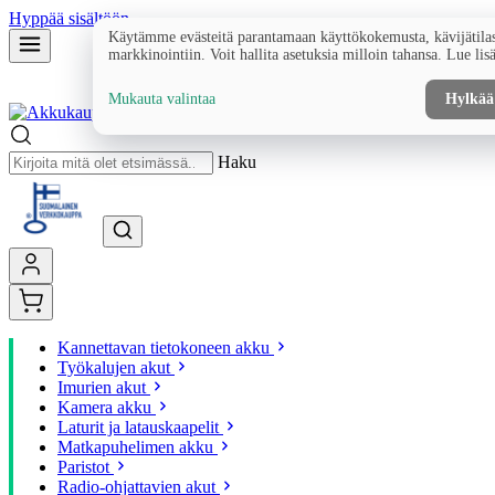
Hyppää sisältöön
Käytämme evästeitä parantamaan käyttökokemusta, kävijätilas
markkinointiin. Voit hallita asetuksia milloin tahansa. Lue lis
Mukauta valintaa
Hylkää
Haku
Kannettavan tietokoneen akku
Työkalujen akut
Imurien akut
Kamera akku
Laturit ja latauskaapelit
Matkapuhelimen akku
Paristot
Radio-ohjattavien akut