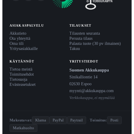
ASIAKASPALVELU
TILAUKSET
Akkutieto
Tilausten seuranta
Ota yhteyttä
Peruuta tilaus
Oma tili
Palauta tuote (30 pv ilmainen)
Yritysasiakkaille
Takuu
KÄYTÄNNÖT
YRITYSTIEDOT
Tietoa meistä
Suomen Akkukauppa
Toimitusehdot
Sinikalliontie 14
Tietosuoja
02630 Espoo
Evästeasetukset
myynti@akkukauppa.com
Verkkokauppa, ei myymälää
Maksutavat:
Klarna
PayPal
Paytrail
·
Toimitus:
Posti
Matkahuolto