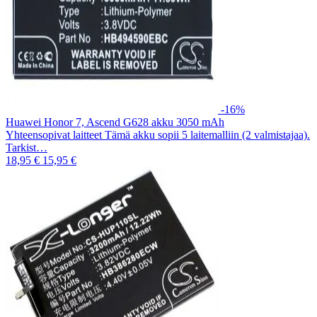
-16%
Huawei Honor 7, Ascend G628 akku 3050 mAh
Yhteensopivat laitteet Tämä akku sopii 5 laitemalliin (2 valmistajaa).
Tarkist…
18,95 €
15,95 €