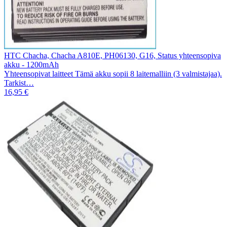
HTC Chacha, Chacha A810E, PH06130, G16, Status yhteensopiva
akku - 1200mAh
Yhteensopivat laitteet Tämä akku sopii 8 laitemalliin (3 valmistajaa).
Tarkist…
16,95 €