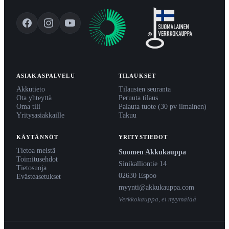
ASIAKASPALVELU
TILAUKSET
Akkutieto
Tilausten seuranta
Ota yhteyttä
Peruuta tilaus
Oma tili
Palauta tuote (30 pv ilmainen)
Yritysasiakkaille
Takuu
KÄYTÄNNÖT
YRITYSTIEDOT
Tietoa meistä
Suomen Akkukauppa
Toimitusehdot
Sinikalliontie 14
Tietosuoja
02630 Espoo
Evästeasetukset
myynti@akkukauppa.com
Verkkokauppa, ei myymälää