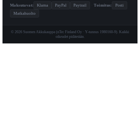
Maksutavat:
Klarna
PayPal
Paytrail
·
Toimitus:
Posti
Matkahuolto
© 2026 Suomen Akkukauppa (nTec Finland Oy · Y-tunnus 1980160-9). Kaikki
oikeudet pidätetään.