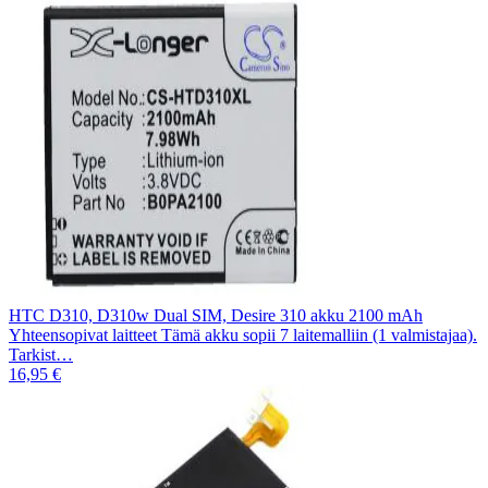
HTC D310, D310w Dual SIM, Desire 310 akku 2100 mAh
Yhteensopivat laitteet Tämä akku sopii 7 laitemalliin (1 valmistajaa).
Tarkist…
16,95 €