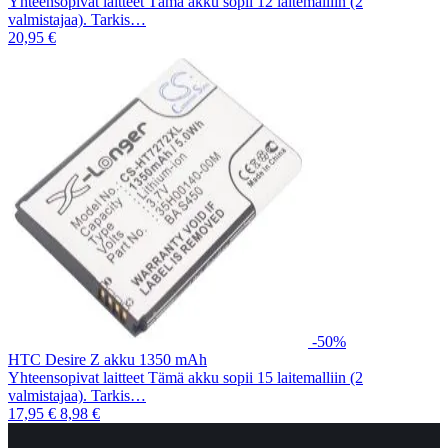
Yhteensopivat laitteet Tämä akku sopii 12 laitemalliin (2
valmistajaa). Tarkis…
20,95 €
-50%
HTC Desire Z akku 1350 mAh
Yhteensopivat laitteet Tämä akku sopii 15 laitemalliin (2
valmistajaa). Tarkis…
17,95 €
8,98 €