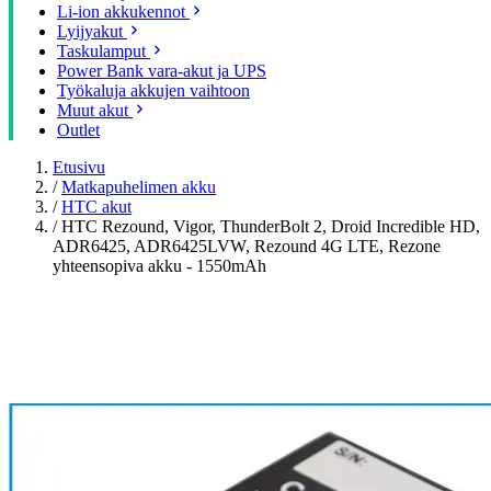
Li-ion akkukennot
Lyijyakut
Taskulamput
Power Bank vara-akut ja UPS
Työkaluja akkujen vaihtoon
Muut akut
Outlet
Etusivu
/
Matkapuhelimen akku
/
HTC akut
/
HTC Rezound, Vigor, ThunderBolt 2, Droid Incredible HD,
ADR6425, ADR6425LVW, Rezound 4G LTE, Rezone
yhteensopiva akku - 1550mAh