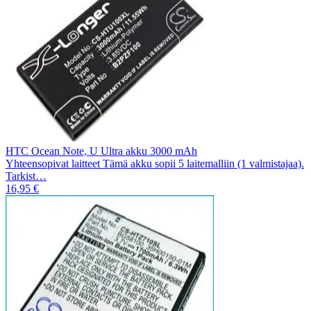
HTC Ocean Note, U Ultra akku 3000 mAh
Yhteensopivat laitteet Tämä akku sopii 5 laitemalliin (1 valmistajaa).
Tarkist…
16,95 €