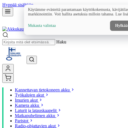
Hyppää sisältöön
Käytämme evästeitä parantamaan käyttökokemusta, kävijätilas
markkinointiin. Voit hallita asetuksia milloin tahansa. Lue lis
Mukauta valintaa
Hylkää
Haku
Kannettavan tietokoneen akku
Työkalujen akut
Imurien akut
Kamera akku
Laturit ja latauskaapelit
Matkapuhelimen akku
Paristot
Radio-ohjattavien akut