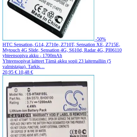
-50%
HTC Sensation, G14, Z710e, Z710T, Sensation XE, Z715E,
Mytouch 4G Slide, Sensation 4G, S610d, Radar 4G, PI06110
yhteensopiva akku - 1700mAh
Yhteensopivat laitteet Tämä akku sopii 23 laitemalliin (5
valmistajaa). Tarkis…
20,95 €
10,48 €