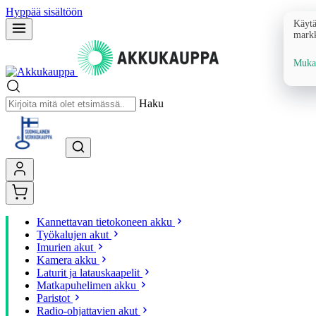
Hyppää sisältöön
Käytä
markk
Mukau
Haku
Kannettavan tietokoneen akku
Työkalujen akut
Imurien akut
Kamera akku
Laturit ja latauskaapelit
Matkapuhelimen akku
Paristot
Radio-ohjattavien akut