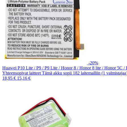
-20%
Huawei P10 Lite / P9 / P9 Lite / Honor 8 / Honor 8 lite / Honor 5C
Yhteensopivat laitteet Tämä akku sopii 182 laitemalliin (1 valmistaja
18,95 €
15,16 €