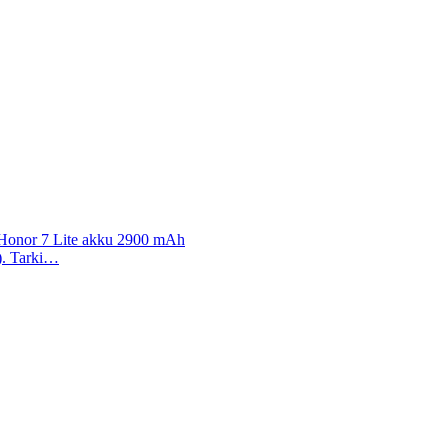
 / Honor 7 Lite akku 2900 mAh
a). Tarki…