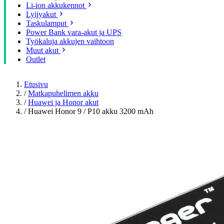
Li-ion akkukennot
Lyijyakut
Taskulamput
Power Bank vara-akut ja UPS
Työkaluja akkujen vaihtoon
Muut akut
Outlet
Etusivu
/
Matkapuhelimen akku
/
Huawei ja Honor akut
/
Huawei Honor 9 / P10 akku 3200 mAh