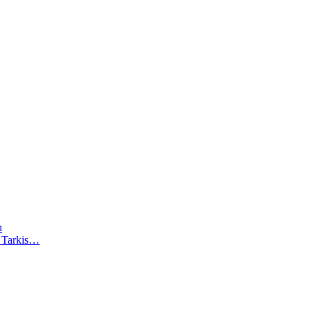
h
). Tarkis…