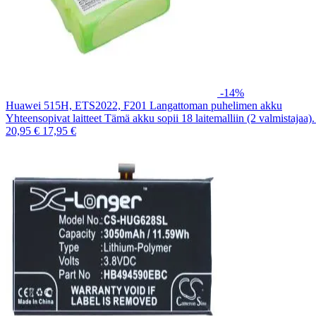
-14%
Huawei 515H, ETS2022, F201 Langattoman puhelimen akku
Yhteensopivat laitteet Tämä akku sopii 18 laitemalliin (2 valmistajaa
20,95 €
17,95 €