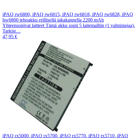
iPAQ rw6800, iPAQ rw6815, iPAQ rw6818, iPAQ rw6828, iPAQ
hw6800 tehoakku erillisellä takakannella 2200 mAh
Yhteensopivat laitteet Tämä akku sopii 5 laitemalliin (1 valmistajaa).
Tarkist…
47,95 €
iPAQ rx5000, iPAQ rx5700, iPAQ rx5770, iPAQ rx5710, iPAQ