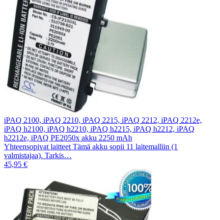
iPAQ 2100, iPAQ 2210, iPAQ 2215, iPAQ 2212, iPAQ 2212e,
iPAQ h2100, iPAQ h2210, iPAQ h2215, iPAQ h2212, iPAQ
h2212e, iPAQ PE2050x akku 2250 mAh
Yhteensopivat laitteet Tämä akku sopii 11 laitemalliin (1
valmistajaa). Tarkis…
45,95 €