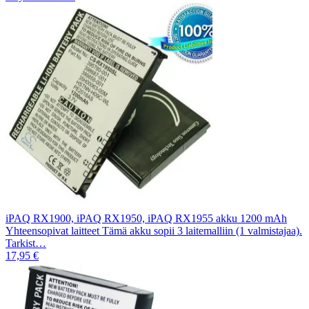
iPAQ RX1900, iPAQ RX1950, iPAQ RX1955 akku 1200 mAh
Yhteensopivat laitteet Tämä akku sopii 3 laitemalliin (1 valmistajaa).
Tarkist…
17,95 €