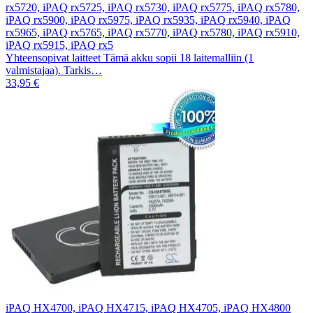
rx5720, iPAQ rx5725, iPAQ rx5730, iPAQ rx5775, iPAQ rx5780,
iPAQ rx5900, iPAQ rx5975, iPAQ rx5935, iPAQ rx5940, iPAQ
rx5965, iPAQ rx5765, iPAQ rx5770, iPAQ rx5780, iPAQ rx5910,
iPAQ rx5915, iPAQ rx5
Yhteensopivat laitteet Tämä akku sopii 18 laitemalliin (1
valmistajaa). Tarkis…
33,95 €
iPAQ HX4700, iPAQ HX4715, iPAQ HX4705, iPAQ HX4800