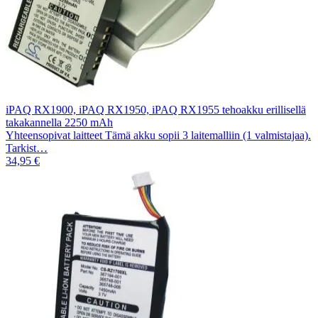
iPAQ RX1900, iPAQ RX1950, iPAQ RX1955 tehoakku erillisellä
takakannella 2250 mAh
Yhteensopivat laitteet Tämä akku sopii 3 laitemalliin (1 valmistajaa).
Tarkist…
34,95 €