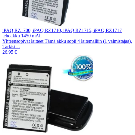
iPAQ RZ1700, iPAQ RZ1710, iPAQ RZ1715, iPAQ RZ1717
tehoakku 1450 mAh
Yhteensopivat laitteet Tämä akku sopii 4 laitemalliin (1 valmistajaa).
Tarkist…
26,95 €