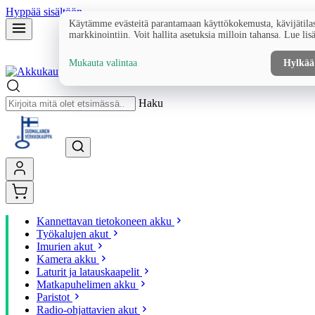
Hyppää sisältöön
Käytämme evästeitä parantamaan käyttökokemusta, kävijätilas
markkinointiin. Voit hallita asetuksia milloin tahansa. Lue lis
Mukauta valintaa
Hylkää
Haku
Kannettavan tietokoneen akku
Työkalujen akut
Imurien akut
Kamera akku
Laturit ja latauskaapelit
Matkapuhelimen akku
Paristot
Radio-ohjattavien akut