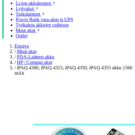
Li-ion akkukennot
Lyijyakut
Taskulamput
Power Bank vara-akut ja UPS
Työkaluja akkujen vaihtoon
Muut akut
Outlet
Etusivu
/
Muut akut
/
PDA-Laitteen akku
/
HP / Compaq akut
/
iPAQ 4300, iPAQ 4315, iPAQ 4350, iPAQ 4355 akku 1560
mAh