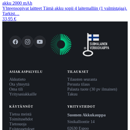
akku 2000 mAh
Yhteensopivat laitteet Tämä akku sopii 4 laitemalliin (1 valmistajaa).
Tarkist…
33,95 €
ASIAKASPALVELU
TILAUKSET
Akkutieto
Tilausten seuranta
Ota yhteyttä
Peruuta tilaus
Oma tili
Palauta tuote (30 pv ilmainen)
Yritysasiakkaille
Takuu
KÄYTÄNNÖT
YRITYSTIEDOT
Tietoa meistä
Suomen Akkukauppa
Toimitusehdot
Sinikalliontie 14
Tietosuoja
02630 Espoo
Evästeasetukset