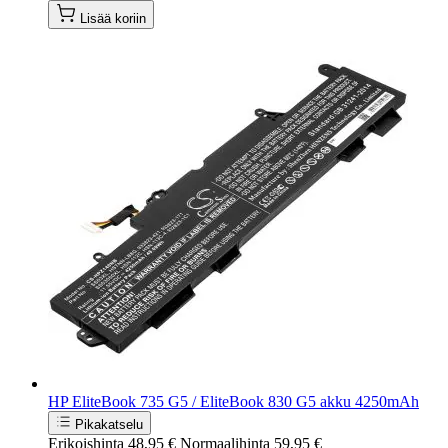
Lisää koriin
HP EliteBook 735 G5 / EliteBook 830 G5 akku 4250mAh
Pikakatselu
Erikoishinta
48,95 €
Normaalihinta
59,95 €