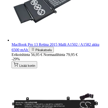
MacBook Pro 13 Retina 2015 Malli A1502 / A1582 akku
6500 mAh
Pikakatselu
Erikoishinta
56,95 €
Normaalihinta
79,95 €
-29%
Lisää koriin