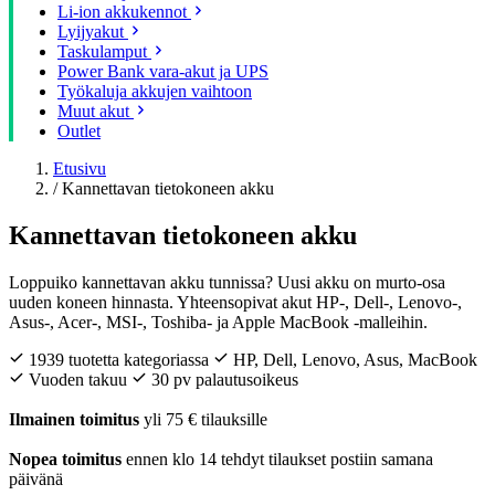
Li-ion akkukennot
Lyijyakut
Taskulamput
Power Bank vara-akut ja UPS
Työkaluja akkujen vaihtoon
Muut akut
Outlet
Etusivu
/
Kannettavan tietokoneen akku
Kannettavan tietokoneen akku
Loppuiko kannettavan akku tunnissa? Uusi akku on murto-osa
uuden koneen hinnasta. Yhteensopivat akut HP-, Dell-, Lenovo-,
Asus-, Acer-, MSI-, Toshiba- ja Apple MacBook -malleihin.
1939 tuotetta kategoriassa
HP, Dell, Lenovo, Asus, MacBook
Vuoden takuu
30 pv palautusoikeus
Ilmainen toimitus
yli 75 € tilauksille
Nopea toimitus
ennen klo 14 tehdyt tilaukset postiin samana
päivänä