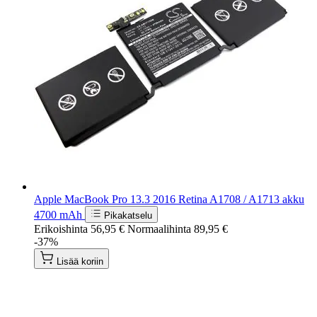
Apple MacBook Pro 13.3 2016 Retina A1708 / A1713 akku
4700 mAh
Pikakatselu
Erikoishinta
56,95 €
Normaalihinta
89,95 €
-37%
Lisää koriin