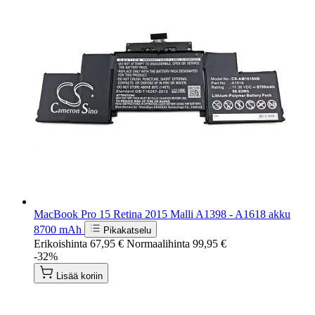
MacBook Pro 15 Retina 2015 Malli A1398 - A1618 akku
8700 mAh
Pikakatselu
Erikoishinta
67,95 €
Normaalihinta
99,95 €
-32%
Lisää koriin