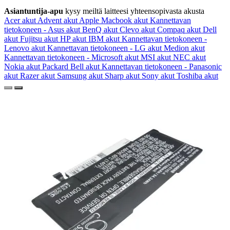
Asiantuntija-apu
kysy meiltä laitteesi yhteensopivasta akusta
Acer akut
Advent akut
Apple Macbook akut
Kannettavan
tietokoneen - Asus akut
BenQ akut
Clevo akut
Compaq akut
Dell
akut
Fujitsu akut
HP akut
IBM akut
Kannettavan tietokoneen -
Lenovo akut
Kannettavan tietokoneen - LG akut
Medion akut
Kannettavan tietokoneen - Microsoft akut
MSI akut
NEC akut
Nokia akut
Packard Bell akut
Kannettavan tietokoneen - Panasonic
akut
Razer akut
Samsung akut
Sharp akut
Sony akut
Toshiba akut