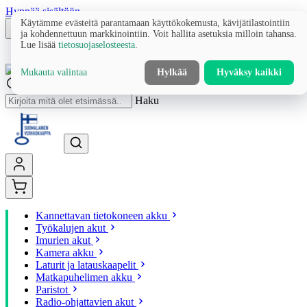
Hyppää sisältöön
Käytämme evästeitä parantamaan käyttökokemusta, kävijätilastointiin
ja kohdennettuun markkinointiin. Voit hallita asetuksia milloin tahansa.
Lue lisää
tietosuojaselosteesta
.
Mukauta valintaa
Hylkää
Hyväksy kaikki
Haku
Kannettavan tietokoneen akku
Työkalujen akut
Imurien akut
Kamera akku
Laturit ja latauskaapelit
Matkapuhelimen akku
Paristot
Radio-ohjattavien akut