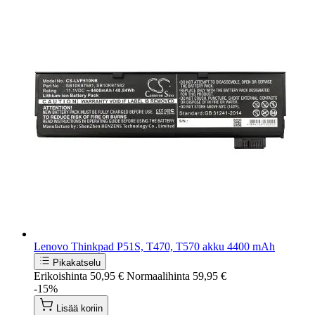
Lenovo Thinkpad P51S, T470, T570 akku 4400 mAh
Pikakatselu
Erikoishinta
50,95 €
Normaalihinta
59,95 €
-15%
Lisää koriin