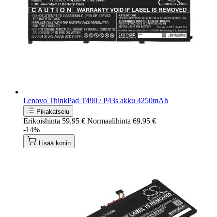
Lenovo ThinkPad T490 / P43s akku 4250mAh
Pikakatselu
Erikoishinta
59,95 €
Normaalihinta
69,95 €
-14%
Lisää koriin