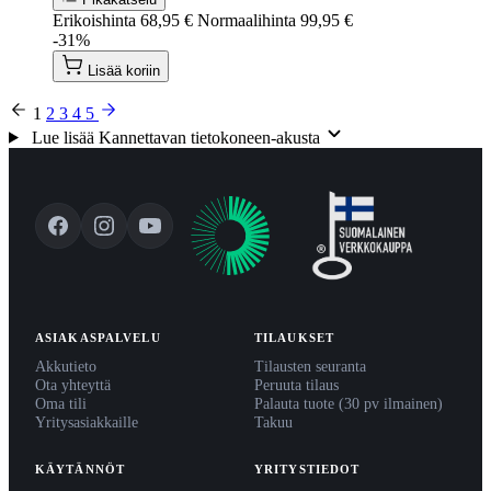
Erikoishinta
68,95 €
Normaalihinta
99,95 €
-31%
Lisää koriin
1
2
3
4
5
Lue lisää Kannettavan tietokoneen-akusta
ASIAKASPALVELU
TILAUKSET
Akkutieto
Tilausten seuranta
Ota yhteyttä
Peruuta tilaus
Oma tili
Palauta tuote (30 pv ilmainen)
Yritysasiakkaille
Takuu
KÄYTÄNNÖT
YRITYSTIEDOT