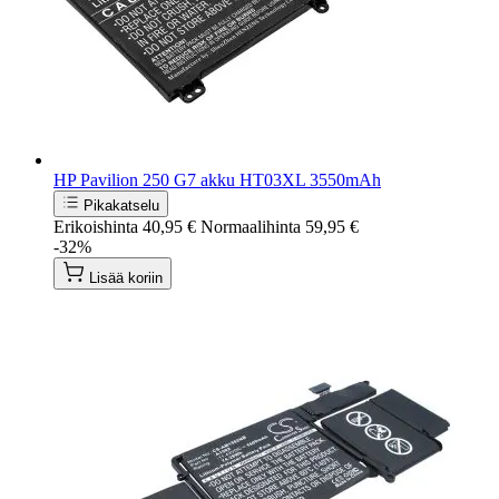
HP Pavilion 250 G7 akku HT03XL 3550mAh
Pikakatselu
Erikoishinta
40,95 €
Normaalihinta
59,95 €
-32%
Lisää koriin