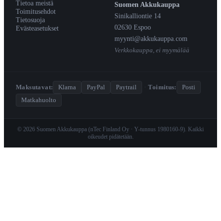
Tietoa meistä
Suomen Akkukauppa
Toimitusehdot
Sinikalliontie 14
Tietosuoja
02630 Espoo
Evästeasetukset
myynti@akkukauppa.com
Verkkokauppa, ei myymälää
Maksutavat:
Klarna
PayPal
Paytrail
·
Toimitus:
Posti
Matkahuolto
© 2026 Suomen Akkukauppa (nTec Finland Oy · Y-tunnus 1980160-9). Kaikki
oikeudet pidätetään.