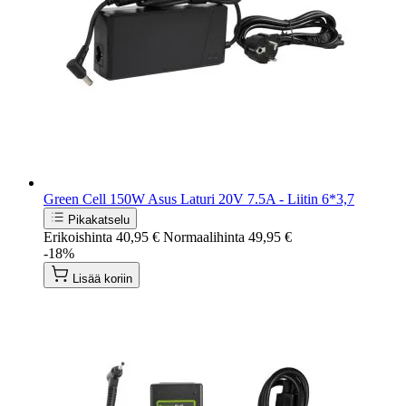
Green Cell 150W Asus Laturi 20V 7.5A - Liitin 6*3,7
Pikakatselu
Erikoishinta
40,95 €
Normaalihinta
49,95 €
-18%
Lisää koriin