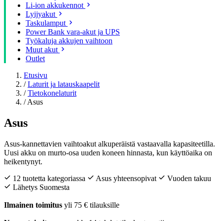
Li-ion akkukennot
Lyijyakut
Taskulamput
Power Bank vara-akut ja UPS
Työkaluja akkujen vaihtoon
Muut akut
Outlet
Etusivu
/
Laturit ja latauskaapelit
/
Tietokonelaturit
/
Asus
Asus
Asus-kannettavien vaihtoakut alkuperäistä vastaavalla kapasiteetilla.
Uusi akku on murto-osa uuden koneen hinnasta, kun käyttöaika on
heikentynyt.
12 tuotetta kategoriassa
Asus yhteensopivat
Vuoden takuu
Lähetys Suomesta
Ilmainen toimitus
yli 75 € tilauksille