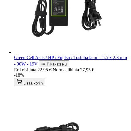
Green Cell Asus / HP / Fujitsu / Toshiba laturi - 5.5 x 2.3 mm
- 90W - 19V
Pikakatselu
Erikoishinta
22,95 €
Normaalihinta
27,95 €
-18%
Lisää koriin