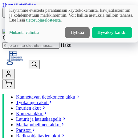
Hyppää sisältöön
Käytämme evästeitä parantamaan käyttökokemusta, kävijätilastointiin
ja kohdennettuun markkinointiin. Voit hallita asetuksia milloin tahansa.
Lue lisää
tietosuojaselosteesta
.
Mukauta valintaa
Hylkää
Hyväksy kaikki
Haku
Kannettavan tietokoneen akku
Työkalujen akut
Imurien akut
Kamera akku
Laturit ja latauskaapelit
Matkapuhelimen akku
Paristot
Radio-ohjattavien akut