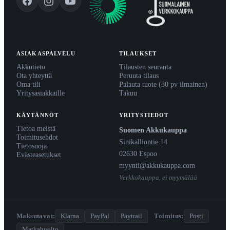
ASIAKASPALVELU
TILAUKSET
Akkutieto
Tilausten seuranta
Ota yhteyttä
Peruuta tilaus
Oma tili
Palauta tuote (30 pv ilmainen)
Yritysasiakkaille
Takuu
KÄYTÄNNÖT
YRITYSTIEDOT
Tietoa meistä
Suomen Akkukauppa
Toimitusehdot
Sinikalliontie 14
Tietosuoja
02630 Espoo
Evästeasetukset
myynti@akkukauppa.com
Verkkokauppa, ei myymälää
Maksutavat:
Klarna
PayPal
Paytrail
·
Toimitus:
Posti
Matkahuolto