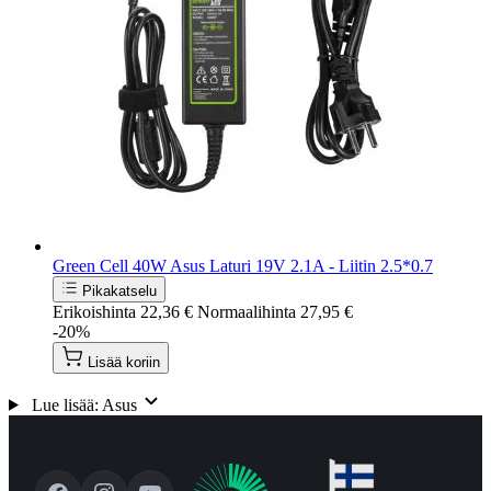
Green Cell 40W Asus Laturi 19V 2.1A - Liitin 2.5*0.7
Pikakatselu
Erikoishinta
22,36 €
Normaalihinta
27,95 €
-20%
Lisää koriin
Lue lisää: Asus