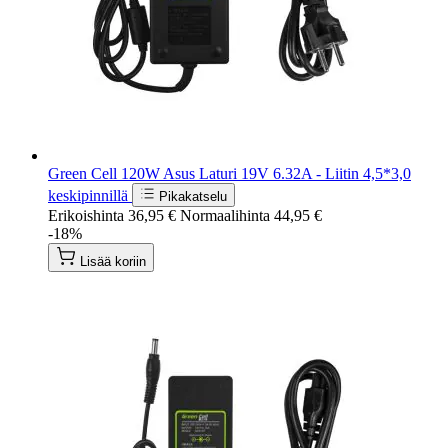
Green Cell 120W Asus Laturi 19V 6.32A - Liitin 4,5*3,0
keskipinnillä
Pikakatselu
Erikoishinta
36,95 €
Normaalihinta
44,95 €
-18%
Lisää koriin