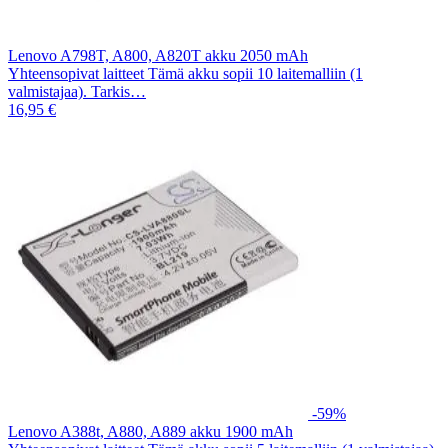
Lenovo A798T, A800, A820T akku 2050 mAh
Yhteensopivat laitteet Tämä akku sopii 10 laitemalliin (1
valmistajaa). Tarkis…
16,95 €
-59%
Lenovo A388t, A880, A889 akku 1900 mAh