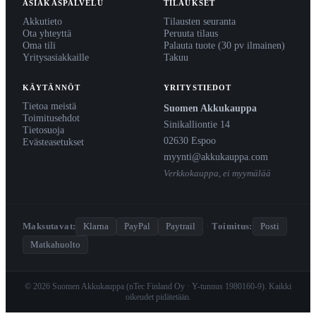
ASIAKASPALVELU
TILAUKSET
Akkutieto
Tilausten seuranta
Ota yhteyttä
Peruuta tilaus
Oma tili
Palauta tuote (30 pv ilmainen)
Yritysasiakkaille
Takuu
KÄYTÄNNÖT
YRITYSTIEDOT
Tietoa meistä
Suomen Akkukauppa
Toimitusehdot
Sinikalliontie 14
Tietosuoja
02630 Espoo
Evästeasetukset
myynti@akkukauppa.com
Verkkokauppa, ei myymälää
Maksutavat:
Klarna
PayPal
Paytrail
·
Toimitus:
Posti
Matkahuolto
© 2026 Suomen Akkukauppa (nTec Finland Oy · Y-tunnus 1980160-9). Kaikki
oikeudet pidätetään.