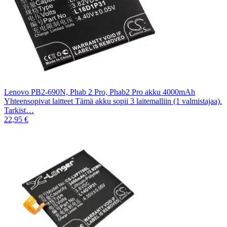
Lenovo PB2-690N, Phab 2 Pro, Phab2 Pro akku 4000mAh
Yhteensopivat laitteet Tämä akku sopii 3 laitemalliin (1 valmistajaa).
Tarkist…
22,95 €