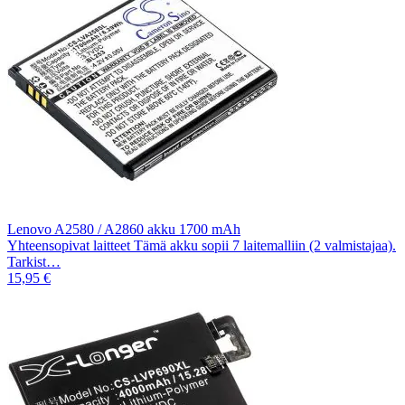
Lenovo A2580 / A2860 akku 1700 mAh
Yhteensopivat laitteet Tämä akku sopii 7 laitemalliin (2 valmistajaa).
Tarkist…
15,95 €