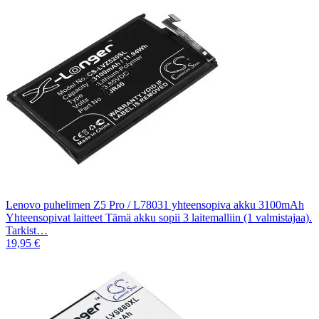
Lenovo puhelimen Z5 Pro / L78031 yhteensopiva akku 3100mAh
Yhteensopivat laitteet Tämä akku sopii 3 laitemalliin (1 valmistajaa).
Tarkist…
19,95 €