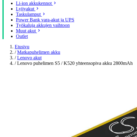
Li-ion akkukennot
Lyijyakut
Taskulamput
Power Bank vara-akut ja UPS
Työkaluja akkujen vaihtoon
Muut akut
Outlet
Etusivu
/
Matkapuhelimen akku
/
Lenovo akut
/
Lenovo puhelimen S5 / K520 yhteensopiva akku 2800mAh