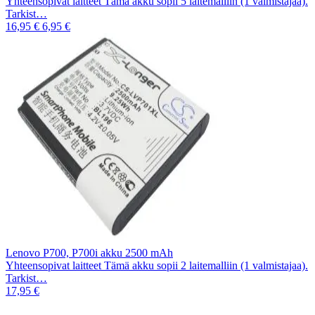
Yhteensopivat laitteet Tämä akku sopii 5 laitemalliin (1 valmistajaa).
Tarkist…
16,95 €
6,95 €
Lenovo P700, P700i akku 2500 mAh
Yhteensopivat laitteet Tämä akku sopii 2 laitemalliin (1 valmistajaa).
Tarkist…
17,95 €