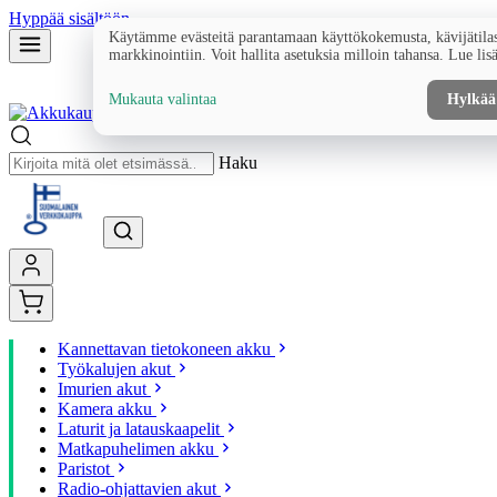
Hyppää sisältöön
Käytämme evästeitä parantamaan käyttökokemusta, kävijätilas
markkinointiin. Voit hallita asetuksia milloin tahansa. Lue lis
Mukauta valintaa
Hylkää
Haku
Kannettavan tietokoneen akku
Työkalujen akut
Imurien akut
Kamera akku
Laturit ja latauskaapelit
Matkapuhelimen akku
Paristot
Radio-ohjattavien akut