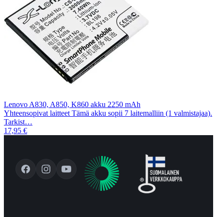
Lenovo A830, A850, K860 akku 2250 mAh
Yhteensopivat laitteet Tämä akku sopii 7 laitemalliin (1 valmistajaa).
Tarkist…
17,95 €