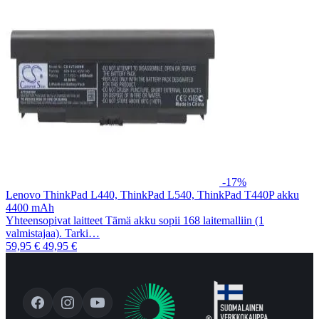
-17%
Lenovo ThinkPad L440, ThinkPad L540, ThinkPad T440P akku
4400 mAh
Yhteensopivat laitteet Tämä akku sopii 168 laitemalliin (1
valmistajaa). Tarki…
59,95 €
49,95 €