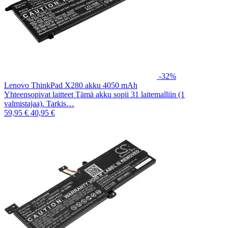
-32%
Lenovo ThinkPad X280 akku 4050 mAh
Yhteensopivat laitteet Tämä akku sopii 31 laitemalliin (1
valmistajaa). Tarkis…
59,95 €
40,95 €