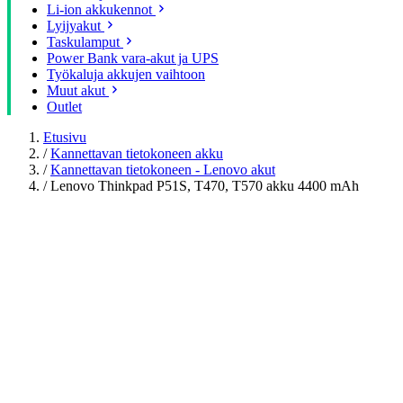
Li-ion akkukennot
Lyijyakut
Taskulamput
Power Bank vara-akut ja UPS
Työkaluja akkujen vaihtoon
Muut akut
Outlet
Etusivu
/
Kannettavan tietokoneen akku
/
Kannettavan tietokoneen - Lenovo akut
/
Lenovo Thinkpad P51S, T470, T570 akku 4400 mAh