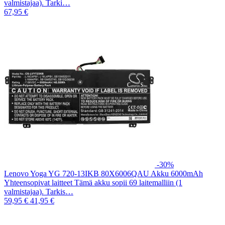
valmistajaa). Tarki…
67,95 €
-30%
Lenovo Yoga YG 720-13IKB 80X6006QAU Akku 6000mAh
Yhteensopivat laitteet Tämä akku sopii 69 laitemalliin (1
valmistajaa). Tarkis…
59,95 €
41,95 €