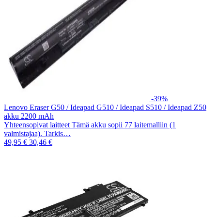
-39%
Lenovo Eraser G50 / Ideapad G510 / Ideapad S510 / Ideapad Z50
akku 2200 mAh
Yhteensopivat laitteet Tämä akku sopii 77 laitemalliin (1
valmistajaa). Tarkis…
49,95 €
30,46 €