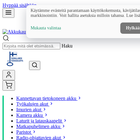
Hyppää sisältöön
Käytämme evästeitä parantamaan käyttökokemusta, kävijätilas
markkinointiin. Voit hallita asetuksia milloin tahansa. Lue lis
Mukauta valintaa
Hylkää
Haku
Kannettavan tietokoneen akku
Työkalujen akut
Imurien akut
Kamera akku
Laturit ja latauskaapelit
Matkapuhelimen akku
Paristot
Radio-ohjattavien akut