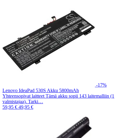
-17%
Lenovo IdeaPad 530S Akku 5800mAh
Yhteensopivat laitteet Tämä akku sopii 143 laitemalliin (1
valmistajaa). Tarki…
59,95 €
49,95 €