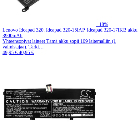
-18%
Lenovo Ideapad 320, Ideapad 320-15IAP, Ideapad 320-17IKB akku
3900mAh
Yhteensopivat laitteet Tämä akku sopii 109 laitemalliin (1
valmistajaa). Tarki…
49,95 €
40,95 €