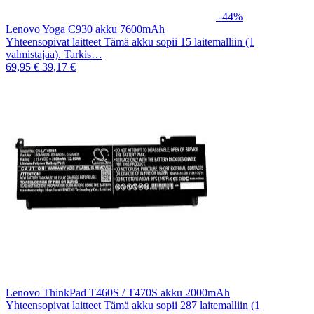
-44%
Lenovo Yoga C930 akku 7600mAh
Yhteensopivat laitteet Tämä akku sopii 15 laitemalliin (1
valmistajaa). Tarkis…
69,95 €
39,17 €
Lenovo ThinkPad T460S / T470S akku 2000mAh
Yhteensopivat laitteet Tämä akku sopii 287 laitemalliin (1