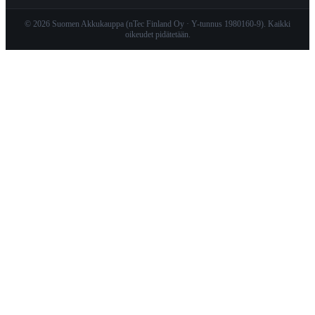
© 2026 Suomen Akkukauppa (nTec Finland Oy · Y-tunnus 1980160-9). Kaikki
oikeudet pidätetään.