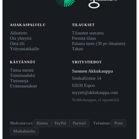
ASIAKASPALVELU
TILAUKSET
Akkutieto
Tilausten seuranta
Ota yhteyttä
Peruuta tilaus
Oma tili
Palauta tuote (30 pv ilmainen)
Yritysasiakkaille
Takuu
KÄYTÄNNÖT
YRITYSTIEDOT
Tietoa meistä
Suomen Akkukauppa
Toimitusehdot
Sinikalliontie 14
Tietosuoja
02630 Espoo
Evästeasetukset
myynti@akkukauppa.com
Verkkokauppa, ei myymälää
Maksutavat:
Klarna
PayPal
Paytrail
·
Toimitus:
Posti
Matkahuolto