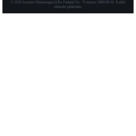
© 2026 Suomen Akkukauppa (nTec Finland Oy · Y-tunnus 1980160-9). Kaikki
oikeudet pidätetään.