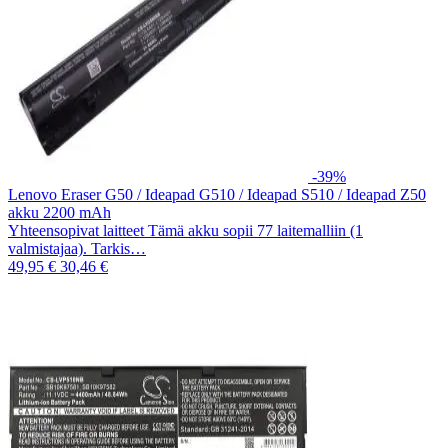
-39%
Lenovo Eraser G50 / Ideapad G510 / Ideapad S510 / Ideapad Z50
akku 2200 mAh
Yhteensopivat laitteet Tämä akku sopii 77 laitemalliin (1
valmistajaa). Tarkis…
49,95 €
30,46 €