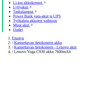
Li-ion akkukennot
Lyijyakut
Taskulamput
Power Bank vara-akut ja UPS
Työkaluja akkujen vaihtoon
Muut akut
Outlet
Etusivu
/
Kannettavan tietokoneen akku
/
Kannettavan tietokoneen - Lenovo akut
/
Lenovo Yoga C930 akku 7600mAh