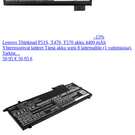
-15%
Lenovo Thinkpad P51S, T470, T570 akku 4400 mAh
Yhteensopivat laitteet Tämä akku sopii 8 laitemalliin (1 valmistajaa).
Tarkist…
59,95 €
50,95 €