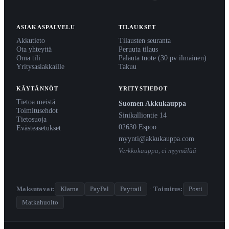
ASIAKASPALVELU
TILAUKSET
Akkutieto
Tilausten seuranta
Ota yhteyttä
Peruuta tilaus
Oma tili
Palauta tuote (30 pv ilmainen)
Yritysasiakkaille
Takuu
KÄYTÄNNÖT
YRITYSTIEDOT
Tietoa meistä
Suomen Akkukauppa
Toimitusehdot
Sinikalliontie 14
Tietosuoja
02630 Espoo
Evästeasetukset
myynti@akkukauppa.com
Verkkokauppa, ei myymälää
Maksutavat:
Klarna
PayPal
Paytrail
·
Toimitus:
Posti
Matkahuolto