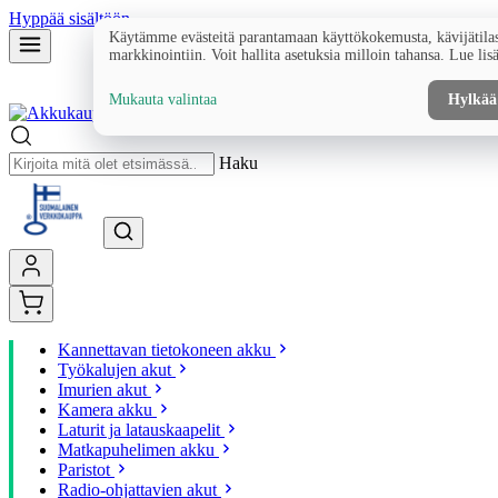
Hyppää sisältöön
Käytämme evästeitä parantamaan käyttökokemusta, kävijätilas
markkinointiin. Voit hallita asetuksia milloin tahansa. Lue lis
Mukauta valintaa
Hylkää
Haku
Kannettavan tietokoneen akku
Työkalujen akut
Imurien akut
Kamera akku
Laturit ja latauskaapelit
Matkapuhelimen akku
Paristot
Radio-ohjattavien akut