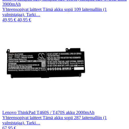
3900mAh
Yhteensopivat laitteet Tämä akku sopii 109 laitemalliin (1
valmistajaa). Tarki…
49,95 €
40,95 €
Lenovo ThinkPad T460S / T470S akku 2000mAh
Yhteensopivat laitteet Tämä akku sopii 287 laitemalliin (1
valmistajaa). Tarki…
67,95 €