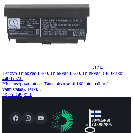
-17%
Lenovo ThinkPad L440, ThinkPad L540, ThinkPad T440P akku
4400 mAh
Yhteensopivat laitteet Tämä akku sopii 168 laitemalliin (1
valmistajaa). Tarki…
59,95 €
49,95 €