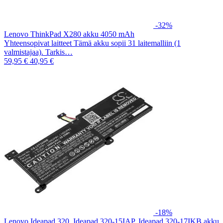
-32%
Lenovo ThinkPad X280 akku 4050 mAh
Yhteensopivat laitteet Tämä akku sopii 31 laitemalliin (1
valmistajaa). Tarkis…
59,95 €
40,95 €
-18%
Lenovo Ideapad 320, Ideapad 320-15IAP, Ideapad 320-17IKB akku