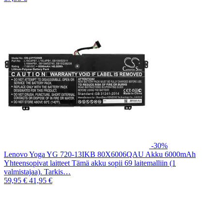
-30%
Lenovo Yoga YG 720-13IKB 80X6006QAU Akku 6000mAh
Yhteensopivat laitteet Tämä akku sopii 69 laitemalliin (1
valmistajaa). Tarkis…
59,95 €
41,95 €