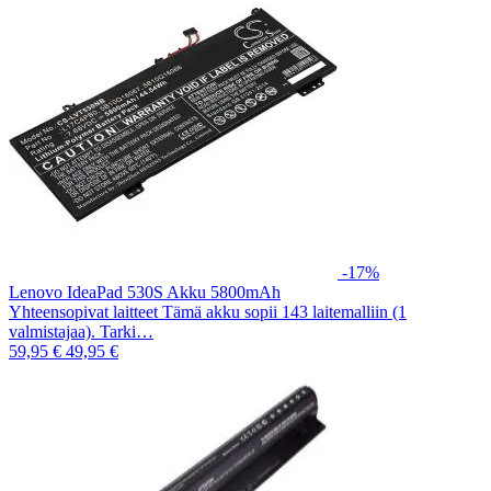
-17%
Lenovo IdeaPad 530S Akku 5800mAh
Yhteensopivat laitteet Tämä akku sopii 143 laitemalliin (1
valmistajaa). Tarki…
59,95 €
49,95 €