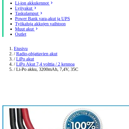
Li-ion akkukennot
Lyijyakut
Taskulamput
Power Bank vara-akut ja UPS
Työkaluja akkujen vaihtoon
Muut akut
Outlet
Etusivu
/
Radio-ohjattavien akut
/
LiPo akut
/
LiPo Akut 7,4 volttia / 2 kennoa
/
Li-Po akku, 3200mAh, 7,4V, 35C