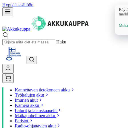
Hyppää sisältöön
Käytä
markk
Mukau
Haku
Kannettavan tietokoneen akku
Työkalujen akut
Imurien akut
Kamera akku
Laturit ja latauskaapelit
Matkapuhelimen akku
Paristot
Radio-ohjattavien akut