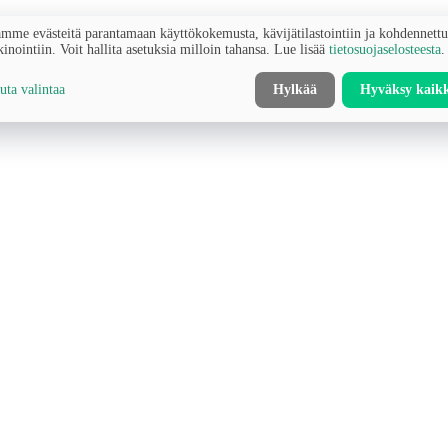
mme evästeitä parantamaan käyttökokemusta, kävijätilastointiin ja kohdennett
inointiin. Voit hallita asetuksia milloin tahansa. Lue lisää
tietosuojaselosteesta
.
ta valintaa
Hylkää
Hyväksy kaik