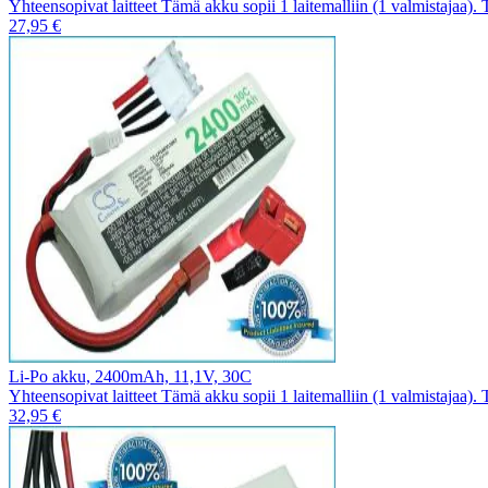
Yhteensopivat laitteet Tämä akku sopii 1 laitemalliin (1 valmistajaa).
27,95 €
Li-Po akku, 2400mAh, 11,1V, 30C
Yhteensopivat laitteet Tämä akku sopii 1 laitemalliin (1 valmistajaa).
32,95 €