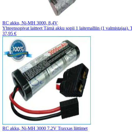
RC akku, Ni-MH 3000, 8,4V
Yhteensopivat laitteet Tämä akku sopii 1 laitemalliin (1 valmistajaa).
37,95 €
RC akku, Ni-MH 3000 7.2V Traxxas liittimet