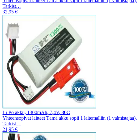
Yhteensopivat laitteet Tämä akku sopii 1 laitemalliin (1 valmistajaa).
Tarkist…
32,95 €
Li-Po akku, 1300mAh, 7,4V, 30C
Yhteensopivat laitteet Tämä akku sopii 1 laitemalliin (1 valmistajaa).
Tarkist…
21,95 €