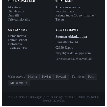
ASIAKASPALVELU
TILAUKSET
Akkutieto
Tilausten seuranta
Ota yhteyttä
Peruuta tilaus
Oma tili
Palauta tuote (30 pv ilmainen)
Yritysasiakkaille
Takuu
KÄYTÄNNÖT
YRITYSTIEDOT
Tietoa meistä
Suomen Akkukauppa
Toimitusehdot
Sinikalliontie 14
Tietosuoja
02630 Espoo
Evästeasetukset
myynti@akkukauppa.com
Verkkokauppa, ei myymälää
Maksutavat:
Klarna
PayPal
Paytrail
·
Toimitus:
Posti
Matkahuolto
© 2026 Suomen Akkukauppa (nTec Finland Oy · Y-tunnus 1980160-9). Kaikki
oikeudet pidätetään.