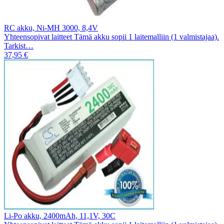
RC akku, Ni-MH 3000, 8,4V
Yhteensopivat laitteet Tämä akku sopii 1 laitemalliin (1 valmistajaa).
Tarkist…
37,95 €
Li-Po akku, 2400mAh, 11,1V, 30C