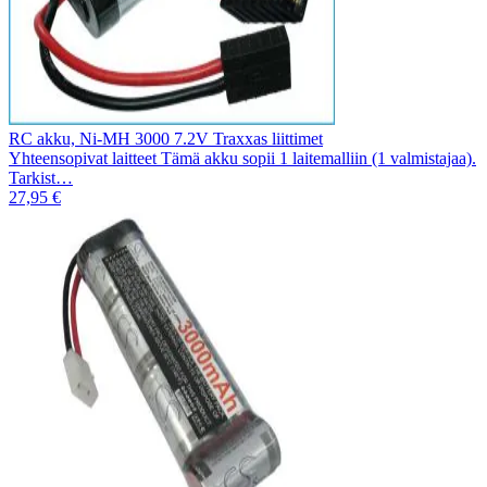
RC akku, Ni-MH 3000 7.2V Traxxas liittimet
Yhteensopivat laitteet Tämä akku sopii 1 laitemalliin (1 valmistajaa).
Tarkist…
27,95 €