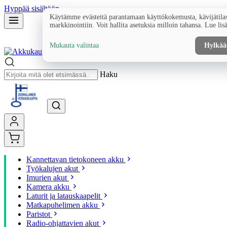
Hyppää sisältöön
Käytämme evästeitä parantamaan käyttökokemusta, kävijätilas
markkinointiin. Voit hallita asetuksia milloin tahansa. Lue lis
Mukauta valintaa
Hylkää
Haku
Kannettavan tietokoneen akku
Työkalujen akut
Imurien akut
Kamera akku
Laturit ja latauskaapelit
Matkapuhelimen akku
Paristot
Radio-ohjattavien akut