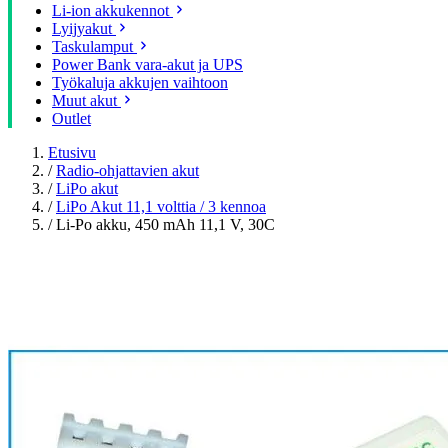
Li-ion akkukennot
Lyijyakut
Taskulamput
Power Bank vara-akut ja UPS
Työkaluja akkujen vaihtoon
Muut akut
Outlet
Etusivu
/
Radio-ohjattavien akut
/
LiPo akut
/
LiPo Akut 11,1 volttia / 3 kennoa
/
Li-Po akku, 450 mAh 11,1 V, 30C