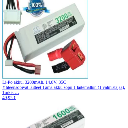
Li-Po akku, 3200mAh, 14,8V, 35C
Yhteensopivat laitteet Tämä akku sopii 1 laitemalliin (1 valmistajaa).
Tarkist…
49,95 €