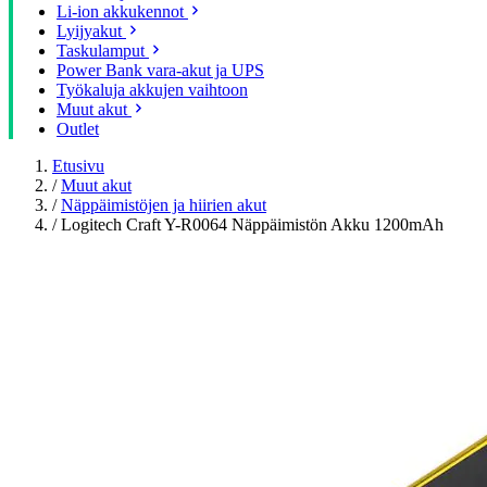
Li-ion akkukennot
Lyijyakut
Taskulamput
Power Bank vara-akut ja UPS
Työkaluja akkujen vaihtoon
Muut akut
Outlet
Etusivu
/
Muut akut
/
Näppäimistöjen ja hiirien akut
/
Logitech Craft Y-R0064 Näppäimistön Akku 1200mAh