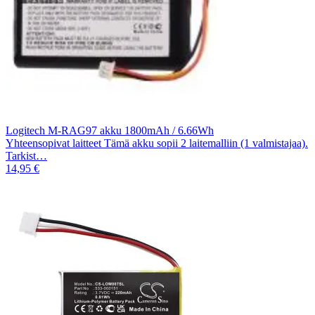
Logitech M-RAG97 akku 1800mAh / 6.66Wh
Yhteensopivat laitteet Tämä akku sopii 2 laitemalliin (1 valmistajaa).
Tarkist…
14,95 €