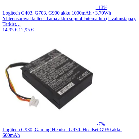
-13%
Logitech G403, G703, G900 akku 1000mAh / 3.70Wh
Yhteensopivat laitteet Tämä akku sopii 4 laitemalliin (1 valmistajaa).
Tarkist…
14,95 €
12,95 €
-7%
Logitech G930, Gaming Headset G930, Headset G930 akku
600mAh