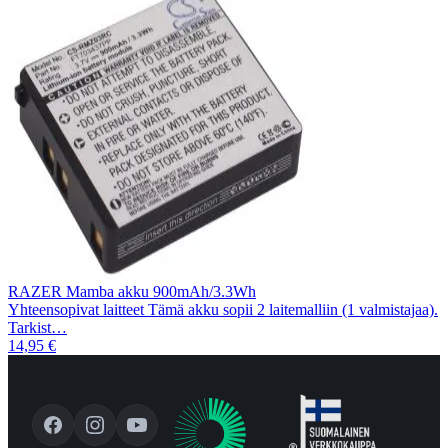
RAZER Mamba akku 900mAh/3.3Wh
Yhteensopivat laitteet Tämä akku sopii 2 laitemalliin (1 valmistajaa).
Tarkist…
14,95 €