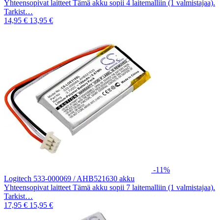
Yhteensopivat laitteet Tämä akku sopii 4 laitemalliin (1 valmistajaa).
Tarkist…
14,95 €
13,95 €
-11%
Logitech 533-000069 / AHB521630 akku
Yhteensopivat laitteet Tämä akku sopii 7 laitemalliin (1 valmistajaa).
Tarkist…
17,95 €
15,95 €