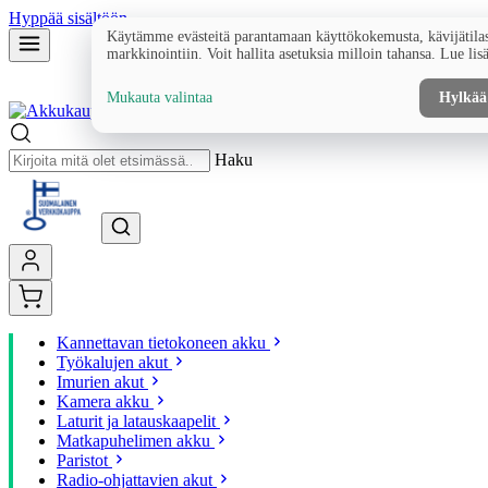
Hyppää sisältöön
Käytämme evästeitä parantamaan käyttökokemusta, kävijätilas
markkinointiin. Voit hallita asetuksia milloin tahansa. Lue lis
Mukauta valintaa
Hylkää
Haku
Kannettavan tietokoneen akku
Työkalujen akut
Imurien akut
Kamera akku
Laturit ja latauskaapelit
Matkapuhelimen akku
Paristot
Radio-ohjattavien akut