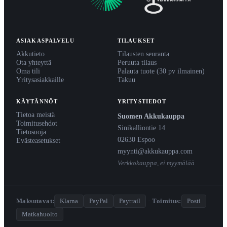
ASIAKASPALVELU
TILAUKSET
Akkutieto
Tilausten seuranta
Ota yhteyttä
Peruuta tilaus
Oma tili
Palauta tuote (30 pv ilmainen)
Yritysasiakkaille
Takuu
KÄYTÄNNÖT
YRITYSTIEDOT
Tietoa meistä
Suomen Akkukauppa
Toimitusehdot
Sinikalliontie 14
Tietosuoja
02630 Espoo
Evästeasetukset
myynti@akkukauppa.com
Verkkokauppa, ei myymälää
Maksutavat:
Klarna
PayPal
Paytrail
·
Toimitus:
Posti
Matkahuolto