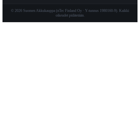
© 2026 Suomen Akkukauppa (nTec Finland Oy · Y-tunnus 1980160-9). Kaikki
oikeudet pidätetään.