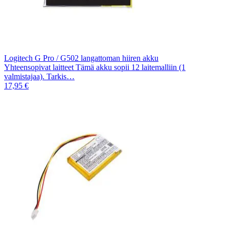
Logitech G Pro / G502 langattoman hiiren akku
Yhteensopivat laitteet Tämä akku sopii 12 laitemalliin (1
valmistajaa). Tarkis…
17,95 €