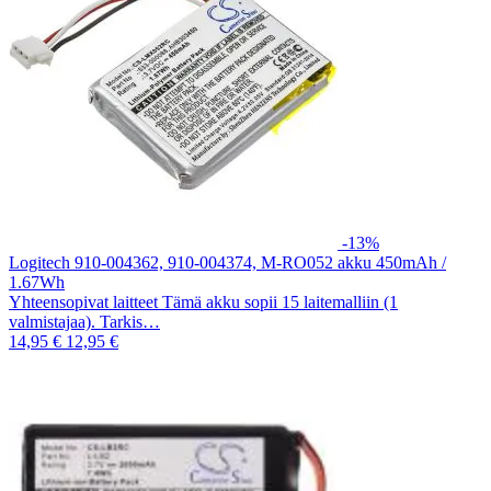
-13%
Logitech 910-004362, 910-004374, M-RO052 akku 450mAh /
1.67Wh
Yhteensopivat laitteet Tämä akku sopii 15 laitemalliin (1
valmistajaa). Tarkis…
14,95 €
12,95 €