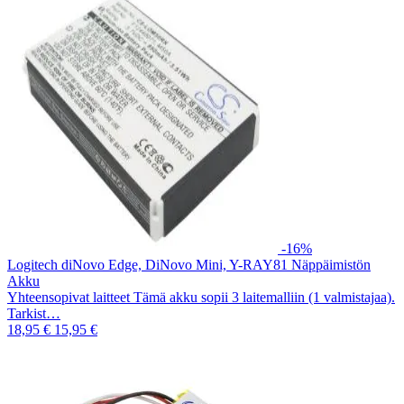
-16%
Logitech diNovo Edge, DiNovo Mini, Y-RAY81 Näppäimistön
Akku
Yhteensopivat laitteet Tämä akku sopii 3 laitemalliin (1 valmistajaa).
Tarkist…
18,95 €
15,95 €