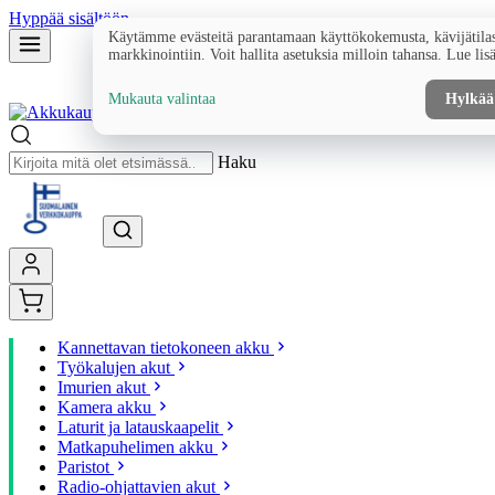
Hyppää sisältöön
Käytämme evästeitä parantamaan käyttökokemusta, kävijätilas
markkinointiin. Voit hallita asetuksia milloin tahansa. Lue lis
Mukauta valintaa
Hylkää
Haku
Kannettavan tietokoneen akku
Työkalujen akut
Imurien akut
Kamera akku
Laturit ja latauskaapelit
Matkapuhelimen akku
Paristot
Radio-ohjattavien akut