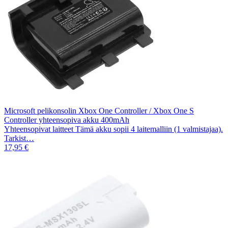
Microsoft pelikonsolin Xbox One Controller / Xbox One S
Controller yhteensopiva akku 400mAh
Yhteensopivat laitteet Tämä akku sopii 4 laitemalliin (1 valmistajaa).
Tarkist…
17,95 €