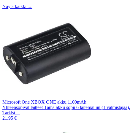
Näytä kaikki →
Microsoft One XBOX ONE akku 1100mAh
Yhteensopivat laitteet Tämä akku sopii 6 laitemalliin (1 valmistajaa).
Tarkist…
21,95 €