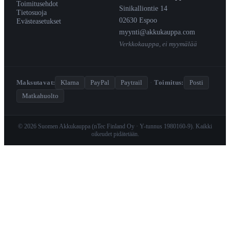
Toimitusehdot
Sinikalliontie 14
Tietosuoja
02630 Espoo
Evästeasetukset
myynti@akkukauppa.com
Verkkokauppa, ei myymälää
Maksutavat:
Klarna
PayPal
Paytrail
·
Toimitus:
Posti
Matkahuolto
© 2026 Suomen Akkukauppa (nTec Finland Oy · Y-tunnus 1980160-9). Kaikki
oikeudet pidätetään.