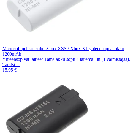
Microsoft pelikonsolin Xbox XSS / Xbox X1 yhteensopiva akku
1200mAh
Yhteensopivat laitteet Tämä akku sopii 4 laitemalliin (1 valmistajaa).
Tarkist…
15,95 €