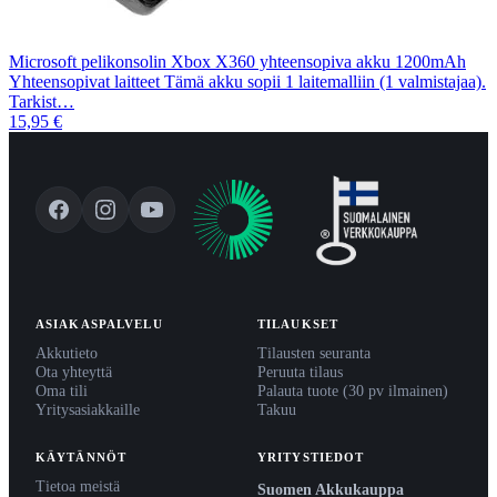
Microsoft pelikonsolin Xbox X360 yhteensopiva akku 1200mAh
Yhteensopivat laitteet Tämä akku sopii 1 laitemalliin (1 valmistajaa).
Tarkist…
15,95 €
ASIAKASPALVELU
TILAUKSET
Akkutieto
Tilausten seuranta
Ota yhteyttä
Peruuta tilaus
Oma tili
Palauta tuote (30 pv ilmainen)
Yritysasiakkaille
Takuu
KÄYTÄNNÖT
YRITYSTIEDOT
Tietoa meistä
Suomen Akkukauppa