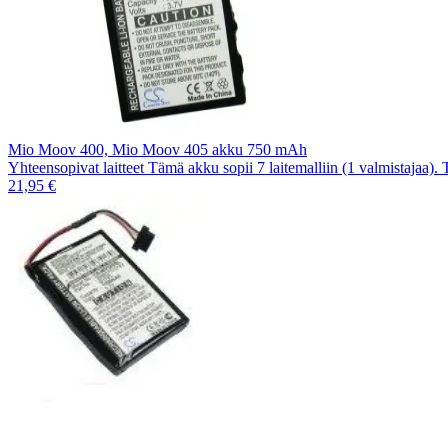
Mio Moov 400, Mio Moov 405 akku 750 mAh
Yhteensopivat laitteet Tämä akku sopii 7 laitemalliin (1 valmistajaa).
21,95 €