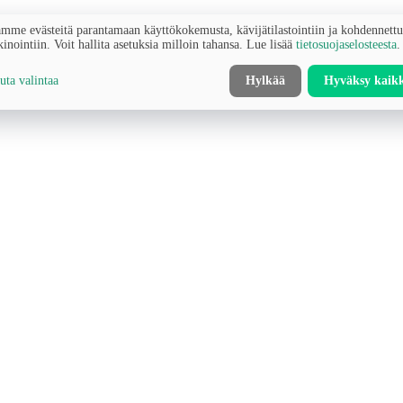
mme evästeitä parantamaan käyttökokemusta, kävijätilastointiin ja kohdennett
inointiin. Voit hallita asetuksia milloin tahansa. Lue lisää
tietosuojaselosteesta
.
ta valintaa
Hylkää
Hyväksy kaik