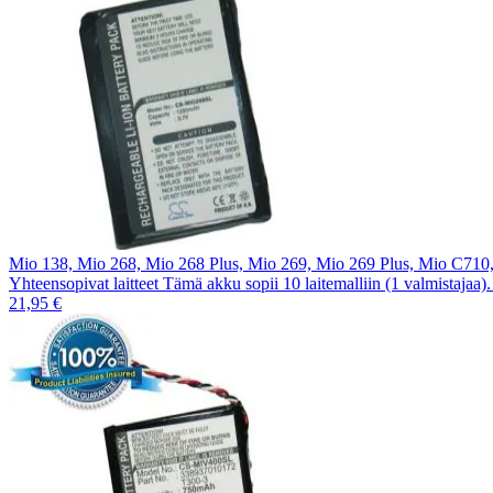
Mio 138, Mio 268, Mio 268 Plus, Mio 269, Mio 269 Plus, Mio C7
Yhteensopivat laitteet Tämä akku sopii 10 laitemalliin (1 valmistajaa
21,95 €