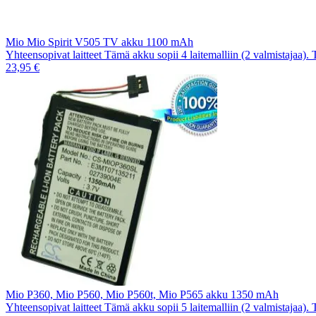
Mio Mio Spirit V505 TV akku 1100 mAh
Yhteensopivat laitteet Tämä akku sopii 4 laitemalliin (2 valmistajaa).
23,95 €
Mio P360, Mio P560, Mio P560t, Mio P565 akku 1350 mAh
Yhteensopivat laitteet Tämä akku sopii 5 laitemalliin (2 valmistajaa).