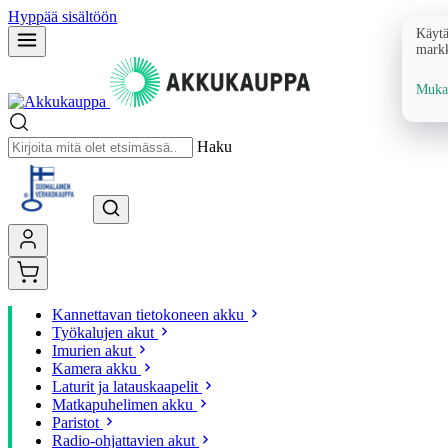
Hyppää sisältöön
Käytä
markk
Mukau
Haku
Kannettavan tietokoneen akku
Työkalujen akut
Imurien akut
Kamera akku
Laturit ja latauskaapelit
Matkapuhelimen akku
Paristot
Radio-ohjattavien akut