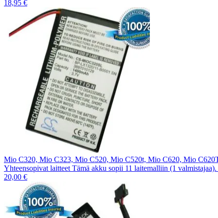
18,95 €
Mio C320, Mio C323, Mio C520, Mio C520t, Mio C620, Mio C620
Yhteensopivat laitteet Tämä akku sopii 11 laitemalliin (1 valmistajaa)
20,00 €