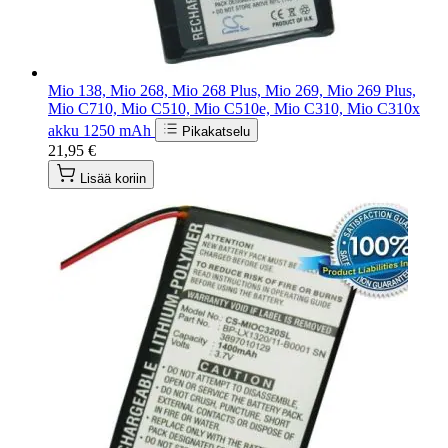
Mio 138, Mio 268, Mio 268 Plus, Mio 269, Mio 269 Plus,
Mio C710, Mio C510, Mio C510e, Mio C310, Mio C310x
akku 1250 mAh
Pikakatselu
21,95 €
Lisää koriin