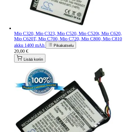
Mio C320, Mio C323, Mio C520, Mio C520t, Mio C620,
Mio C620T, Mio C700, Mio C720, Mio C800, Mio C810
akku 1400 mAh
Pikakatselu
20,00 €
Lisää koriin