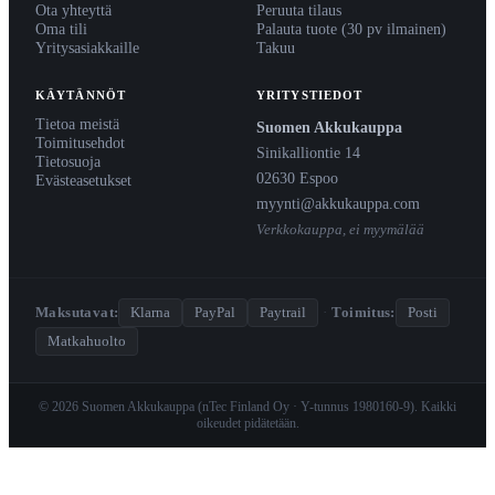
Ota yhteyttä
Peruuta tilaus
Oma tili
Palauta tuote (30 pv ilmainen)
Yritysasiakkaille
Takuu
KÄYTÄNNÖT
YRITYSTIEDOT
Tietoa meistä
Suomen Akkukauppa
Toimitusehdot
Sinikalliontie 14
Tietosuoja
02630 Espoo
Evästeasetukset
myynti@akkukauppa.com
Verkkokauppa, ei myymälää
Maksutavat:
Klarna
PayPal
Paytrail
·
Toimitus:
Posti
Matkahuolto
© 2026 Suomen Akkukauppa (nTec Finland Oy · Y-tunnus 1980160-9). Kaikki
oikeudet pidätetään.