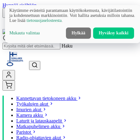
Hyppää sisältöön
Käytämme evästeitä parantamaan käyttökokemusta, kävijätilastointiin
ja kohdennettuun markkinointiin. Voit hallita asetuksia milloin tahansa.
Lue lisää
tietosuojaselosteesta
.
Mukauta valintaa
Hylkää
Hyväksy kaikki
Haku
Kannettavan tietokoneen akku
Työkalujen akut
Imurien akut
Kamera akku
Laturit ja latauskaapelit
Matkapuhelimen akku
Paristot
Radio-ohjattavien akut