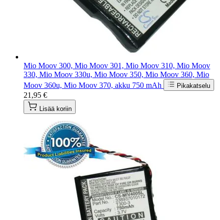
Mio Moov 300, Mio Moov 301, Mio Moov 310, Mio Moov
330, Mio Moov 330u, Mio Moov 350, Mio Moov 360, Mio
Moov 360u, Mio Moov 370, akku 750 mAh
Pikakatselu
21,95 €
Lisää koriin