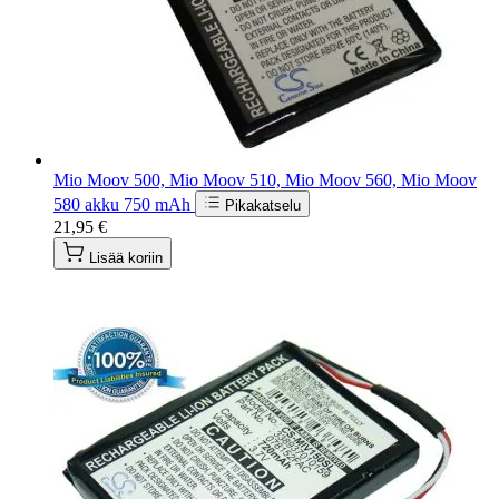
Mio Moov 500, Mio Moov 510, Mio Moov 560, Mio Moov
580 akku 750 mAh
Pikakatselu
21,95 €
Lisää koriin