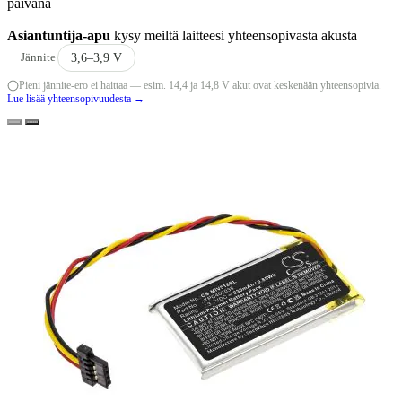
päivänä
Asiantuntija-apu
kysy meiltä laitteesi yhteensopivasta akusta
Jännite
3,6–3,9 V
Pieni jännite-ero ei haittaa — esim. 14,4 ja 14,8 V akut ovat keskenään yhteensopivia.
Lue lisää yhteensopivuudesta →