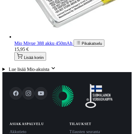
Mio Mivue 388 akku 450mAh
Pikakatselu
15,95 €
Lisää koriin
Lue lisää Mio-akuista
ASIAKASPALVELU
TILAUKSET
Akkutieto
Tilausten seuranta