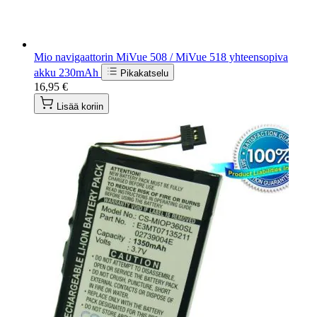
Mio navigaattorin MiVue 508 / MiVue 518 yhteensopiva
akku 230mAh
Pikakatselu
16,95 €
Lisää koriin