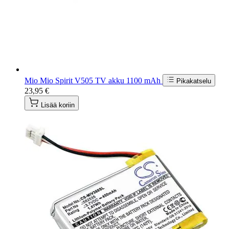
Mio Mio Spirit V505 TV akku 1100 mAh
Pikakatselu
23,95 €
Lisää koriin