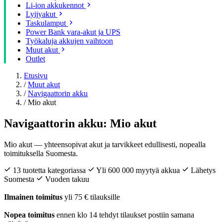
Li-ion akkukennot
Lyijyakut
Taskulamput
Power Bank vara-akut ja UPS
Työkaluja akkujen vaihtoon
Muut akut
Outlet
Etusivu
/
Muut akut
/
Navigaattorin akku
/
Mio akut
Navigaattorin akku: Mio akut
Mio akut — yhteensopivat akut ja tarvikkeet edullisesti, nopealla
toimituksella Suomesta.
13 tuotetta kategoriassa
Yli 600 000 myytyä akkua
Lähetys
Suomesta
Vuoden takuu
Ilmainen toimitus
yli 75 € tilauksille
Nopea toimitus
ennen klo 14 tehdyt tilaukset postiin samana