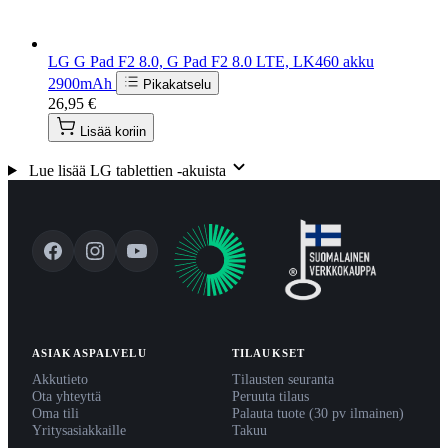
LG G Pad F2 8.0, G Pad F2 8.0 LTE, LK460 akku
2900mAh
Pikakatselu
26,95 €
Lisää koriin
Lue lisää LG tablettien -akuista
ASIAKASPALVELU
TILAUKSET
Akkutieto
Tilausten seuranta
Ota yhteyttä
Peruuta tilaus
Oma tili
Palauta tuote (30 pv ilmainen)
Yritysasiakkaille
Takuu