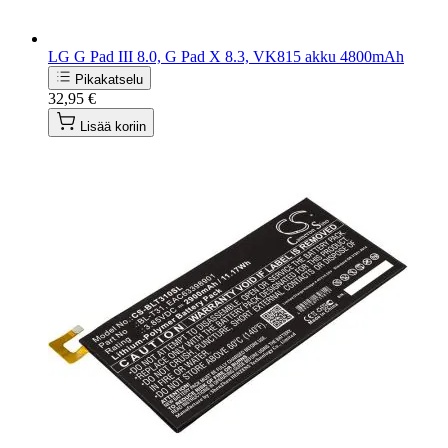
LG G Pad III 8.0, G Pad X 8.3, VK815 akku 4800mAh
Pikakatselu
32,95 €
Lisää koriin