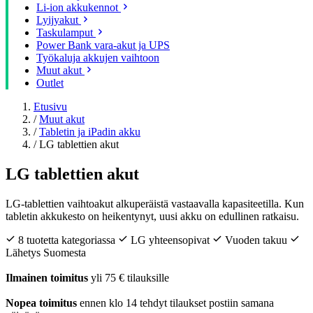
Li-ion akkukennot
Lyijyakut
Taskulamput
Power Bank vara-akut ja UPS
Työkaluja akkujen vaihtoon
Muut akut
Outlet
Etusivu
/
Muut akut
/
Tabletin ja iPadin akku
/
LG tablettien akut
LG tablettien akut
LG-tablettien vaihtoakut alkuperäistä vastaavalla kapasiteetilla. Kun
tabletin akkukesto on heikentynyt, uusi akku on edullinen ratkaisu.
8 tuotetta kategoriassa
LG yhteensopivat
Vuoden takuu
Lähetys Suomesta
Ilmainen toimitus
yli 75 € tilauksille
Nopea toimitus
ennen klo 14 tehdyt tilaukset postiin samana