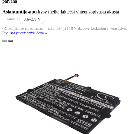
päivänä
Asiantuntija-apu
kysy meiltä laitteesi yhteensopivasta akusta
Jännite
3,6–3,9 V
Pieni jännite-ero ei haittaa — esim. 14,4 ja 14,8 V akut ovat keskenään yhteensopivia.
Lue lisää yhteensopivuudesta →