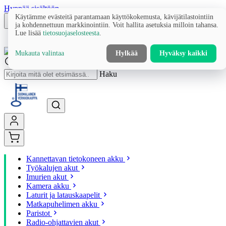
Hyppää sisältöön
Käytämme evästeitä parantamaan käyttökokemusta, kävijätilastointiin
ja kohdennettuun markkinointiin. Voit hallita asetuksia milloin tahansa.
Lue lisää
tietosuojaselosteesta
.
Mukauta valintaa
Hylkää
Hyväksy kaikki
Haku
Kannettavan tietokoneen akku
Työkalujen akut
Imurien akut
Kamera akku
Laturit ja latauskaapelit
Matkapuhelimen akku
Paristot
Radio-ohjattavien akut