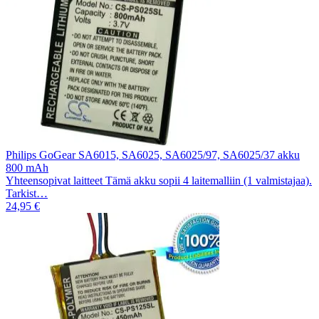
Philips GoGear SA6015, SA6025, SA6025/97, SA6025/37 akku
800 mAh
Yhteensopivat laitteet Tämä akku sopii 4 laitemalliin (1 valmistajaa).
Tarkist…
24,95 €