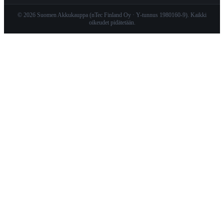
© 2026 Suomen Akkukauppa (nTec Finland Oy · Y-tunnus 1980160-9). Kaikki
oikeudet pidätetään.