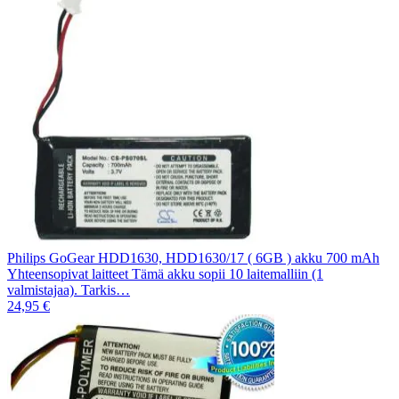
Philips GoGear HDD1630, HDD1630/17 ( 6GB ) akku 700 mAh
Yhteensopivat laitteet Tämä akku sopii 10 laitemalliin (1
valmistajaa). Tarkis…
24,95 €