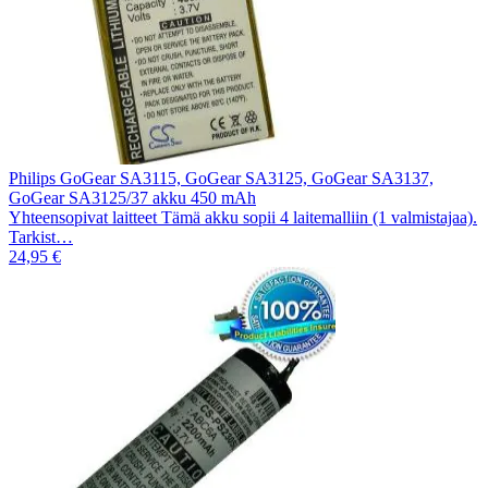
Philips GoGear SA3115, GoGear SA3125, GoGear SA3137,
GoGear SA3125/37 akku 450 mAh
Yhteensopivat laitteet Tämä akku sopii 4 laitemalliin (1 valmistajaa).
Tarkist…
24,95 €