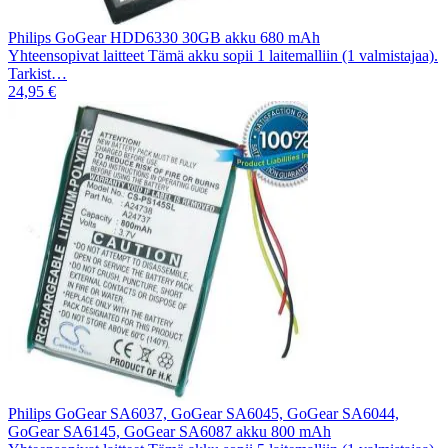
Philips GoGear HDD6330 30GB akku 680 mAh
Yhteensopivat laitteet Tämä akku sopii 1 laitemalliin (1 valmistajaa).
Tarkist…
24,95 €
Philips GoGear SA6037, GoGear SA6045, GoGear SA6044,
GoGear SA6145, GoGear SA6087 akku 800 mAh