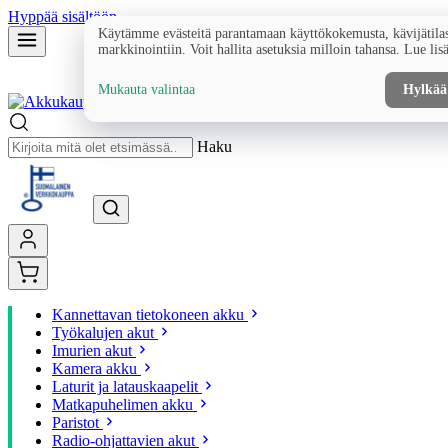
Hyppää sisältöön
Käytämme evästeitä parantamaan käyttökokemusta, kävijätilas
markkinointiin. Voit hallita asetuksia milloin tahansa. Lue lis
Mukauta valintaa
Hylkää
Haku
Kannettavan tietokoneen akku
Työkalujen akut
Imurien akut
Kamera akku
Laturit ja latauskaapelit
Matkapuhelimen akku
Paristot
Radio-ohjattavien akut