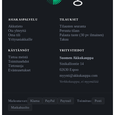
ASIAKASPALVELU
TILAUKSET
Akkutieto
Tilausten seuranta
Ota yhteyttä
Peruuta tilaus
Oma tili
Palauta tuote (30 pv ilmainen)
Yritysasiakkaille
Takuu
KÄYTÄNNÖT
YRITYSTIEDOT
Tietoa meistä
Suomen Akkukauppa
Toimitusehdot
Sinikalliontie 14
Tietosuoja
02630 Espoo
Evästeasetukset
myynti@akkukauppa.com
Verkkokauppa, ei myymälää
Maksutavat:
Klarna
PayPal
Paytrail
·
Toimitus:
Posti
Matkahuolto