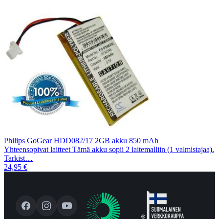
Philips GoGear HDD082/17 2GB akku 850 mAh
Yhteensopivat laitteet Tämä akku sopii 2 laitemalliin (1 valmistajaa).
Tarkist…
24,95 €