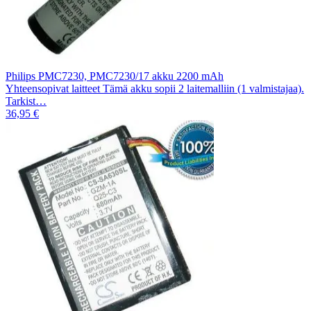
Philips PMC7230, PMC7230/17 akku 2200 mAh
Yhteensopivat laitteet Tämä akku sopii 2 laitemalliin (1 valmistajaa).
Tarkist…
36,95 €