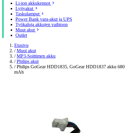
Li-ion akkukennot
Lyijyakut
Taskulamput
Power Bank vara-akut ja UPS
Työkaluja akkujen vaihtoon
Muut akut
Outlet
Etusivu
/
Muut akut
/
MP3-Soittimen akku
/
Philips akut
/
Philips GoGear HDD1835, GoGear HDD1837 akku 680
mAh