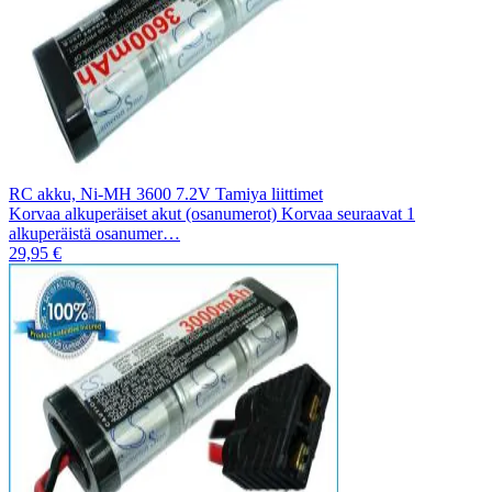
RC akku, Ni-MH 3600 7.2V Tamiya liittimet
Korvaa alkuperäiset akut (osanumerot) Korvaa seuraavat 1
alkuperäistä osanumer…
29,95 €