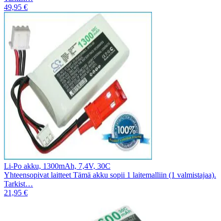
49,95 €
Li-Po akku, 1300mAh, 7,4V, 30C
Yhteensopivat laitteet Tämä akku sopii 1 laitemalliin (1 valmistajaa).
Tarkist…
21,95 €