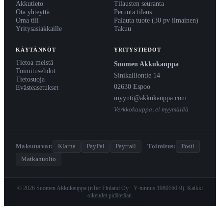
Akkutieto
Tilausten seuranta
Ota yhteyttä
Peruuta tilaus
Oma tili
Palauta tuote (30 pv ilmainen)
Yritysasiakkaille
Takuu
KÄYTÄNNÖT
YRITYSTIEDOT
Tietoa meistä
Suomen Akkukauppa
Toimitusehdot
Sinikalliontie 14
Tietosuoja
02630 Espoo
Evästeasetukset
myynti@akkukauppa.com
Verkkokauppa, ei myymälää
Maksutavat:
Klarna
PayPal
Paytrail
·
Toimitus:
Posti
Matkahuolto
© 2026 Suomen Akkukauppa (nTec Finland Oy · Y-tunnus 1980160-9). Kaikki
oikeudet pidätetään.