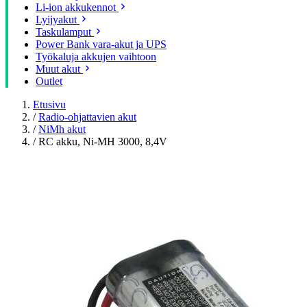
Li-ion akkukennot
Lyijyakut
Taskulamput
Power Bank vara-akut ja UPS
Työkaluja akkujen vaihtoon
Muut akut
Outlet
Etusivu
/
Radio-ohjattavien akut
/
NiMh akut
/
RC akku, Ni-MH 3000, 8,4V