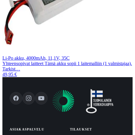
Li-Po akku, 4000mAh, 11,1V, 35C
Yhteensopivat laitteet Tämä akku sopii 1 laitemalliin (1 valmistajaa).
Tarkist…
49,95 €
ASIAKASPALVELU
TILAUKSET