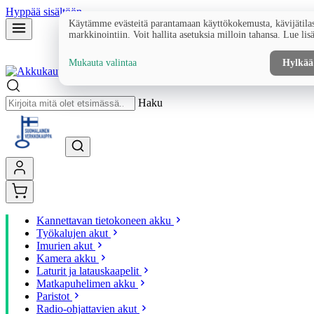
Hyppää sisältöön
Käytämme evästeitä parantamaan käyttökokemusta, kävijätilas
markkinointiin. Voit hallita asetuksia milloin tahansa. Lue lis
Mukauta valintaa
Hylkää
Haku
Kannettavan tietokoneen akku
Työkalujen akut
Imurien akut
Kamera akku
Laturit ja latauskaapelit
Matkapuhelimen akku
Paristot
Radio-ohjattavien akut