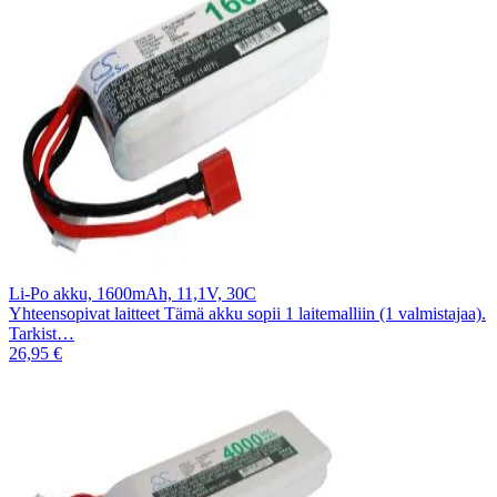
Li-Po akku, 1600mAh, 11,1V, 30C
Yhteensopivat laitteet Tämä akku sopii 1 laitemalliin (1 valmistajaa).
Tarkist…
26,95 €