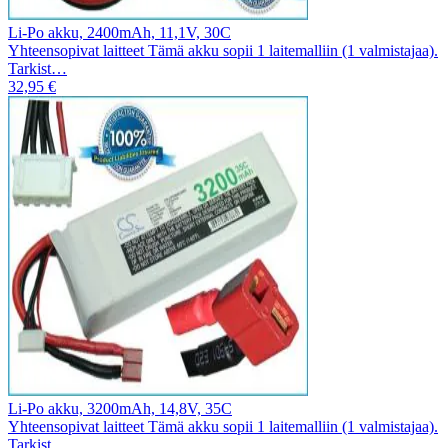
Li-Po akku, 2400mAh, 11,1V, 30C
Yhteensopivat laitteet Tämä akku sopii 1 laitemalliin (1 valmistajaa).
Tarkist…
32,95 €
Li-Po akku, 3200mAh, 14,8V, 35C
Yhteensopivat laitteet Tämä akku sopii 1 laitemalliin (1 valmistajaa).
Tarkist…