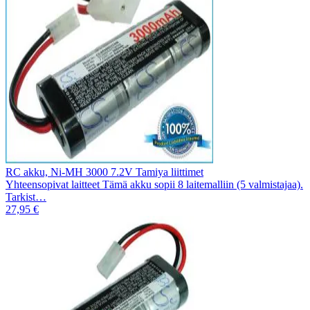
RC akku, Ni-MH 3000 7.2V Tamiya liittimet
Yhteensopivat laitteet Tämä akku sopii 8 laitemalliin (5 valmistajaa).
Tarkist…
27,95 €