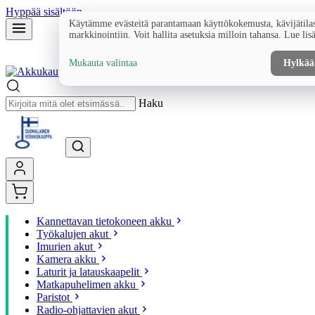
Hyppää sisältöön
Käytämme evästeitä parantamaan käyttökokemusta, kävijätilas
markkinointiin. Voit hallita asetuksia milloin tahansa. Lue lis
Mukauta valintaa
Hylkää
Haku
Kannettavan tietokoneen akku
Työkalujen akut
Imurien akut
Kamera akku
Laturit ja latauskaapelit
Matkapuhelimen akku
Paristot
Radio-ohjattavien akut