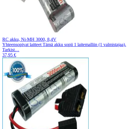
RC akku, Ni-MH 3000, 8,4V
Yhteensopivat laitteet Tämä akku sopii 1 laitemalliin (1 valmistajaa).
Tarkist…
37,95 €