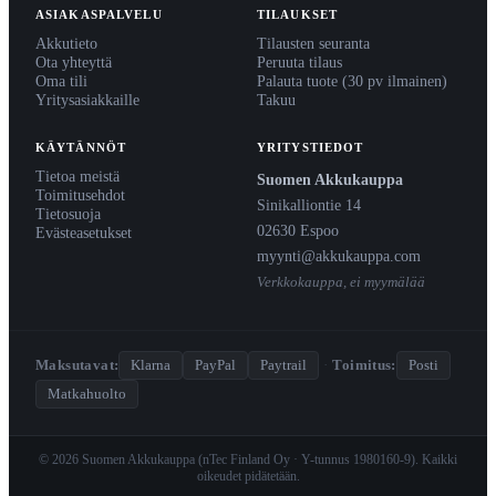
ASIAKASPALVELU
TILAUKSET
Akkutieto
Tilausten seuranta
Ota yhteyttä
Peruuta tilaus
Oma tili
Palauta tuote (30 pv ilmainen)
Yritysasiakkaille
Takuu
KÄYTÄNNÖT
YRITYSTIEDOT
Tietoa meistä
Suomen Akkukauppa
Toimitusehdot
Sinikalliontie 14
Tietosuoja
02630 Espoo
Evästeasetukset
myynti@akkukauppa.com
Verkkokauppa, ei myymälää
Maksutavat:
Klarna
PayPal
Paytrail
·
Toimitus:
Posti
Matkahuolto
© 2026 Suomen Akkukauppa (nTec Finland Oy · Y-tunnus 1980160-9). Kaikki
oikeudet pidätetään.