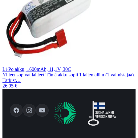
Li-Po akku, 1600mAh, 11,1V, 30C
Yhteensopivat laitteet Tämä akku sopii 1 laitemalliin (1 valmistajaa).
Tarkist…
26,95 €