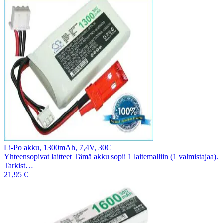
Li-Po akku, 1300mAh, 7,4V, 30C
Yhteensopivat laitteet Tämä akku sopii 1 laitemalliin (1 valmistajaa).
Tarkist…
21,95 €