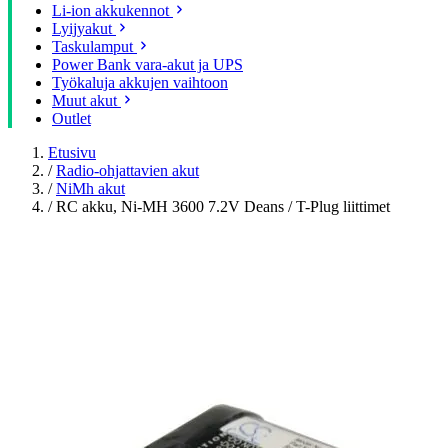
Li-ion akkukennot
Lyijyakut
Taskulamput
Power Bank vara-akut ja UPS
Työkaluja akkujen vaihtoon
Muut akut
Outlet
Etusivu
/
Radio-ohjattavien akut
/
NiMh akut
/
RC akku, Ni-MH 3600 7.2V Deans / T-Plug liittimet