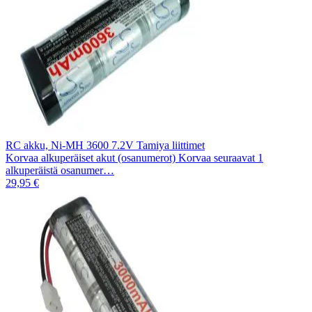
RC akku, Ni-MH 3600 7.2V Tamiya liittimet
Korvaa alkuperäiset akut (osanumerot) Korvaa seuraavat 1
alkuperäistä osanumer…
29,95 €