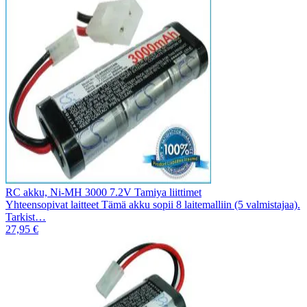
RC akku, Ni-MH 3000 7.2V Tamiya liittimet
Yhteensopivat laitteet Tämä akku sopii 8 laitemalliin (5 valmistajaa).
Tarkist…
27,95 €