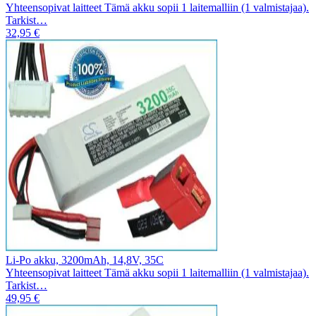
Yhteensopivat laitteet Tämä akku sopii 1 laitemalliin (1 valmistajaa).
Tarkist…
32,95 €
Li-Po akku, 3200mAh, 14,8V, 35C
Yhteensopivat laitteet Tämä akku sopii 1 laitemalliin (1 valmistajaa).
Tarkist…
49,95 €