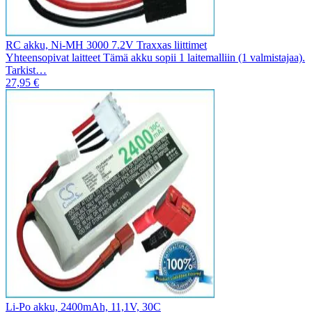
RC akku, Ni-MH 3000 7.2V Traxxas liittimet
Yhteensopivat laitteet Tämä akku sopii 1 laitemalliin (1 valmistajaa).
Tarkist…
27,95 €
Li-Po akku, 2400mAh, 11,1V, 30C