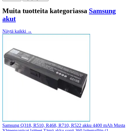
Muita tuotteita kategoriassa
Samsung
akut
Näytä kaikki →
Samsung Q318, R510, R468, R710, R522 akku 4400 mAh Musta
Yhteensopivat laitteet Tämä akku sopii 360 laitemalliin (1