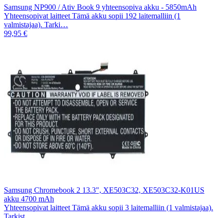
Samsung NP900 / Ativ Book 9 yhteensopiva akku - 5850mAh
Yhteensopivat laitteet Tämä akku sopii 192 laitemalliin (1
valmistajaa). Tarki…
99,95 €
Samsung Chromebook 2 13.3", XE503C32, XE503C32-K01US
akku 4700 mAh
Yhteensopivat laitteet Tämä akku sopii 3 laitemalliin (1 valmistajaa).
Tarkist…