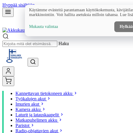
Hyppää sisältöön
Käytämme evästeitä parantamaan käyttökokemusta, kävijätilas
markkinointiin. Voit hallita asetuksia milloin tahansa. Lue lis
Mukauta valintaa
Hylkää
Haku
Kannettavan tietokoneen akku
Työkalujen akut
Imurien akut
Kamera akku
Laturit ja latauskaapelit
Matkapuhelimen akku
Paristot
Radio-ohjattavien akut