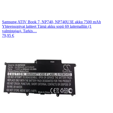
Samsung ATIV Book 7, NP740, NP740U3E akku 7500 mAh
Yhteensopivat laitteet Tämä akku sopii 69 laitemalliin (1
valmistajaa). Tarkis…
79,95 €