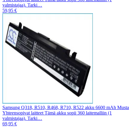
valmistajaa). Tarki…
59,95 €
Samsung Q318, R510, R468, R710, R522 akku 6600 mAh Musta
Yhteensopivat laitteet Tämä akku sopii 360 laitemalliin (1
valmistajaa). Tarki…
69,95 €