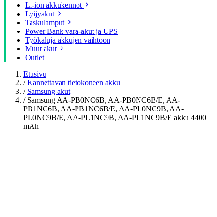
Li-ion akkukennot
Lyijyakut
Taskulamput
Power Bank vara-akut ja UPS
Työkaluja akkujen vaihtoon
Muut akut
Outlet
Etusivu
/
Kannettavan tietokoneen akku
/
Samsung akut
/
Samsung AA-PB0NC6B, AA-PB0NC6B/E, AA-
PB1NC6B, AA-PB1NC6B/E, AA-PL0NC9B, AA-
PL0NC9B/E, AA-PL1NC9B, AA-PL1NC9B/E akku 4400
mAh