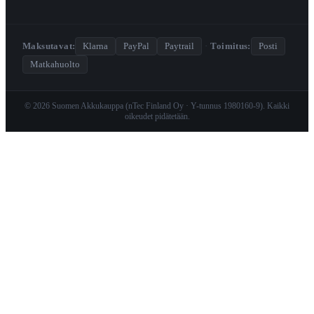
Maksutavat:
Klarna
PayPal
Paytrail
·
Toimitus:
Posti
Matkahuolto
© 2026 Suomen Akkukauppa (nTec Finland Oy · Y-tunnus 1980160-9). Kaikki
oikeudet pidätetään.