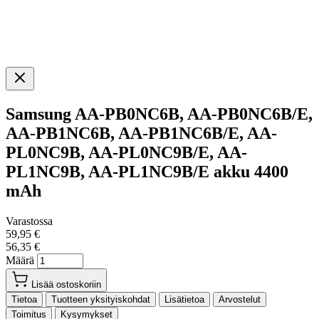
Samsung AA-PB0NC6B, AA-PB0NC6B/E,
AA-PB1NC6B, AA-PB1NC6B/E, AA-
PL0NC9B, AA-PL0NC9B/E, AA-
PL1NC9B, AA-PL1NC9B/E akku 4400
mAh
Varastossa
59,95 €
56,35 €
Määrä
Lisää ostoskoriin
Tietoa
Tuotteen yksityiskohdat
Lisätietoa
Arvostelut
Toimitus
Kysymykset