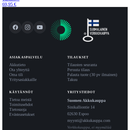
69,95 €
ASIAKASPALVELU
TILAUKSET
Akkutieto
Tilausten seuranta
Ota yhteyttä
Peruuta tilaus
Oma tili
Palauta tuote (30 pv ilmainen)
Yritysasiakkaille
Takuu
KÄYTÄNNÖT
YRITYSTIEDOT
Tietoa meistä
Suomen Akkukauppa
Toimitusehdot
Sinikalliontie 14
Tietosuoja
02630 Espoo
Evästeasetukset
myynti@akkukauppa.com
Verkkokauppa, ei myymälää