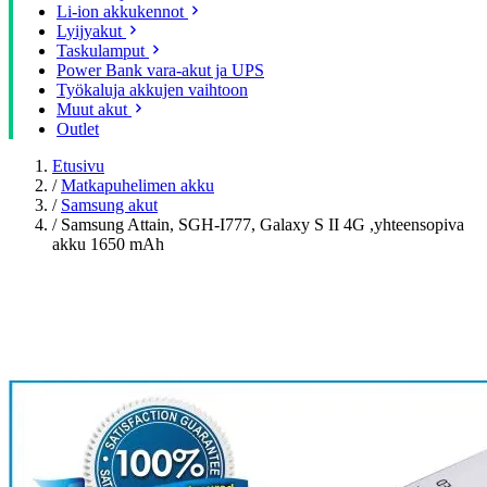
Li-ion akkukennot
Lyijyakut
Taskulamput
Power Bank vara-akut ja UPS
Työkaluja akkujen vaihtoon
Muut akut
Outlet
Etusivu
/
Matkapuhelimen akku
/
Samsung akut
/
Samsung Attain, SGH-I777, Galaxy S II 4G ,yhteensopiva
akku 1650 mAh