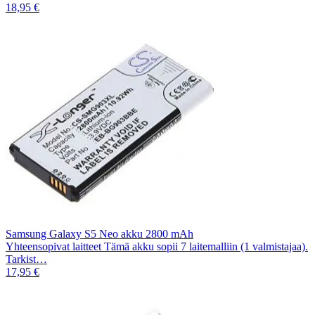
18,95 €
Samsung Galaxy S5 Neo akku 2800 mAh
Yhteensopivat laitteet Tämä akku sopii 7 laitemalliin (1 valmistajaa).
Tarkist…
17,95 €