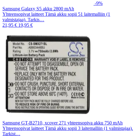
-9%
Samsung Galaxy S5 akku 2800 mAh
Yhteensopivat laitteet Tämä akku sopii 51 laitemalliin (1
valmistajaa). Tarkis…
21,95 €
19,95 €
Samsung GT-B2710, xcover 271 yhteensopiva akku 750 mAh
Yhteensopivat laitteet Tämä akku sopii 3 laitemalliin (1 valmistajaa).
Tarkist…