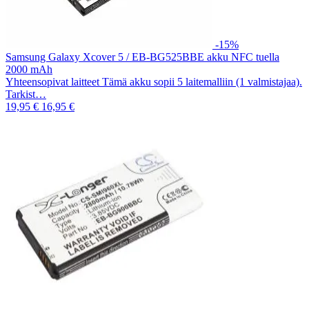
-15%
Samsung Galaxy Xcover 5 / EB-BG525BBE akku NFC tuella
2000 mAh
Yhteensopivat laitteet Tämä akku sopii 5 laitemalliin (1 valmistajaa).
Tarkist…
19,95 €
16,95 €