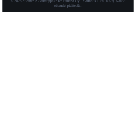
© 2026 Suomen Akkukauppa (nTec Finland Oy · Y-tunnus 1980160-9). Kaikki
oikeudet pidätetään.