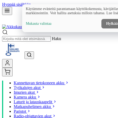
Hyppää sisältöön
Käytämme evästeitä parantamaan käyttökokemusta, kävijätilas
markkinointiin. Voit hallita asetuksia milloin tahansa. Lue lis
Mukauta valintaa
Hylkää
Haku
Kannettavan tietokoneen akku
Työkalujen akut
Imurien akut
Kamera akku
Laturit ja latauskaapelit
Matkapuhelimen akku
Paristot
Radio-ohjattavien akut