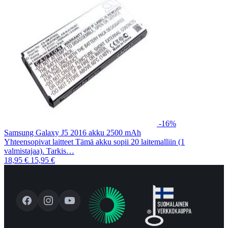
-16%
Samsung Galaxy J5 2016 akku 2500 mAh
Yhteensopivat laitteet Tämä akku sopii 20 laitemalliin (1
valmistajaa). Tarkis…
18,95 €
15,95 €