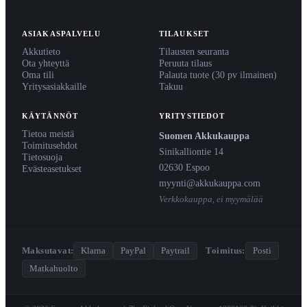
ASIAKASPALVELU
TILAUKSET
Akkutieto
Tilausten seuranta
Ota yhteyttä
Peruuta tilaus
Oma tili
Palauta tuote (30 pv ilmainen)
Yritysasiakkaille
Takuu
KÄYTÄNNÖT
YRITYSTIEDOT
Tietoa meistä
Suomen Akkukauppa
Toimitusehdot
Sinikalliontie 14
Tietosuoja
02630 Espoo
Evästeasetukset
myynti@akkukauppa.com
Verkkokauppa, ei myymälää
Maksutavat:
Klarna
PayPal
Paytrail
·
Toimitus:
Posti
Matkahuolto