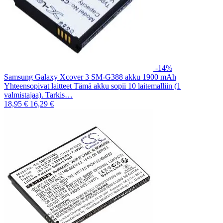
-14%
Samsung Galaxy Xcover 3 SM-G388 akku 1900 mAh
Yhteensopivat laitteet Tämä akku sopii 10 laitemalliin (1
valmistajaa). Tarkis…
18,95 €
16,29 €