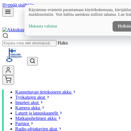
Hyppää sisältöön
Käytämme evästeitä parantamaan käyttökokemusta, kävijätilas
markkinointiin. Voit hallita asetuksia milloin tahansa. Lue lis
Mukauta valintaa
Hylkää
Haku
Kannettavan tietokoneen akku
Työkalujen akut
Imurien akut
Kamera akku
Laturit ja latauskaapelit
Matkapuhelimen akku
Paristot
Radio-ohjattavien akut