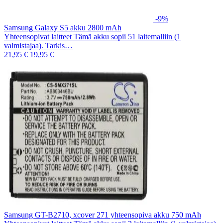
-9%
Samsung Galaxy S5 akku 2800 mAh
Yhteensopivat laitteet Tämä akku sopii 51 laitemalliin (1
valmistajaa). Tarkis…
21,95 €
19,95 €
Samsung GT-B2710, xcover 271 yhteensopiva akku 750 mAh