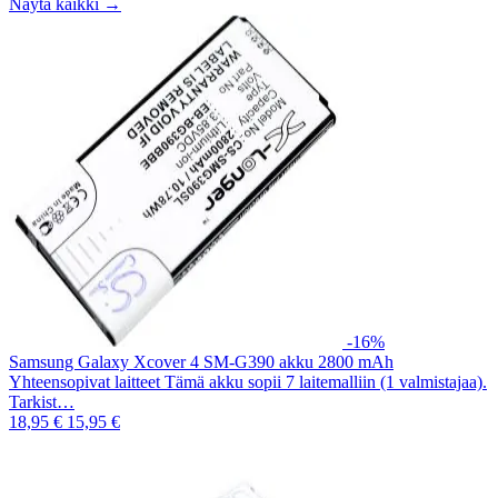
Näytä kaikki →
-16%
Samsung Galaxy Xcover 4 SM-G390 akku 2800 mAh
Yhteensopivat laitteet Tämä akku sopii 7 laitemalliin (1 valmistajaa).
Tarkist…
18,95 €
15,95 €