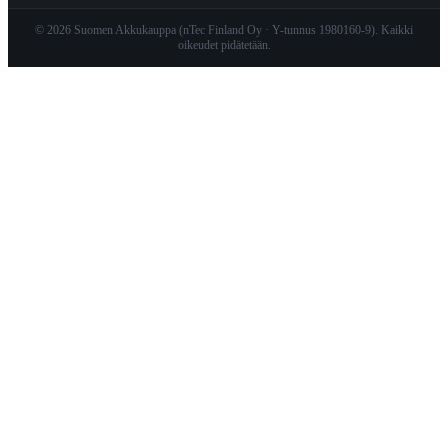
© 2026 Suomen Akkukauppa (nTec Finland Oy · Y-tunnus 1980160-9). Kaikki
oikeudet pidätetään.