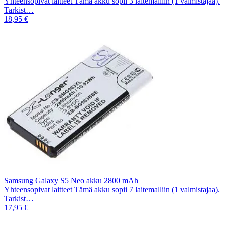
Yhteensopivat laitteet Tämä akku sopii 3 laitemalliin (1 valmistajaa).
Tarkist…
18,95 €
Samsung Galaxy S5 Neo akku 2800 mAh
Yhteensopivat laitteet Tämä akku sopii 7 laitemalliin (1 valmistajaa).
Tarkist…
17,95 €