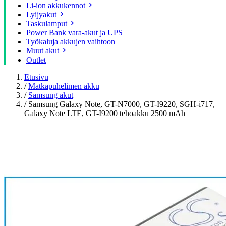
Li-ion akkukennot
Lyijyakut
Taskulamput
Power Bank vara-akut ja UPS
Työkaluja akkujen vaihtoon
Muut akut
Outlet
Etusivu
/
Matkapuhelimen akku
/
Samsung akut
/
Samsung Galaxy Note, GT-N7000, GT-I9220, SGH-i717,
Galaxy Note LTE, GT-I9200 tehoakku 2500 mAh