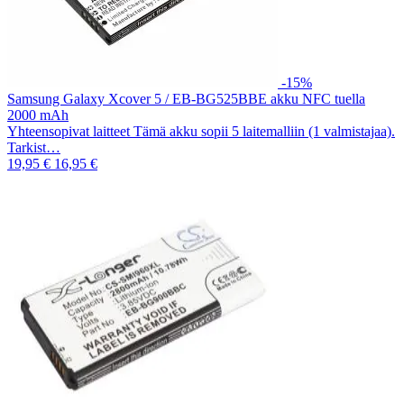
-15%
Samsung Galaxy Xcover 5 / EB-BG525BBE akku NFC tuella
2000 mAh
Yhteensopivat laitteet Tämä akku sopii 5 laitemalliin (1 valmistajaa).
Tarkist…
19,95 €
16,95 €