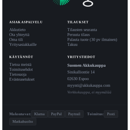
ASIAKASPALVELU
TILAUKSET
Akkutieto
Tilausten seuranta
Ota yhteyttä
Peruuta tilaus
Oma tili
Palauta tuote (30 pv ilmainen)
Yritysasiakkaille
Takuu
KÄYTÄNNÖT
YRITYSTIEDOT
Tietoa meistä
Suomen Akkukauppa
Toimitusehdot
Sinikalliontie 14
Tietosuoja
02630 Espoo
Evästeasetukset
myynti@akkukauppa.com
Verkkokauppa, ei myymälää
Maksutavat:
Klarna
PayPal
Paytrail
·
Toimitus:
Posti
Matkahuolto