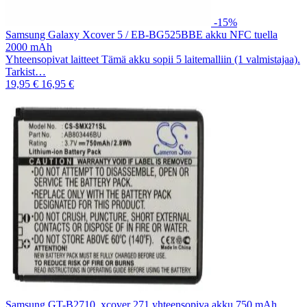
-15%
Samsung Galaxy Xcover 5 / EB-BG525BBE akku NFC tuella
2000 mAh
Yhteensopivat laitteet Tämä akku sopii 5 laitemalliin (1 valmistajaa).
Tarkist…
19,95 €
16,95 €
Samsung GT-B2710, xcover 271 yhteensopiva akku 750 mAh