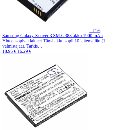
-14%
Samsung Galaxy Xcover 3 SM-G388 akku 1900 mAh
Yhteensopivat laitteet Tämä akku sopii 10 laitemalliin (1
valmistajaa). Tarkis…
18,95 €
16,29 €