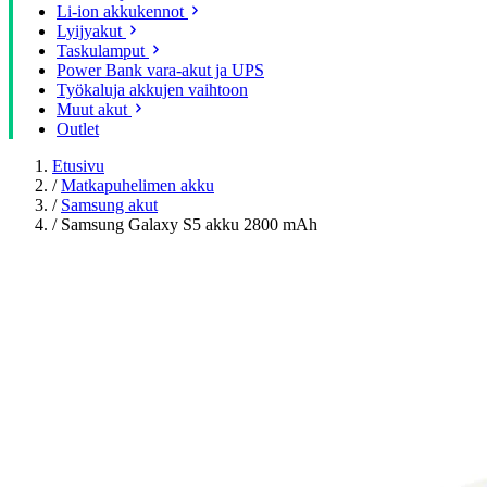
Li-ion akkukennot
Lyijyakut
Taskulamput
Power Bank vara-akut ja UPS
Työkaluja akkujen vaihtoon
Muut akut
Outlet
Etusivu
/
Matkapuhelimen akku
/
Samsung akut
/
Samsung Galaxy S5 akku 2800 mAh