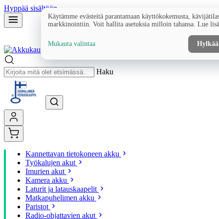
Hyppää sisältöön
Käytämme evästeitä parantamaan käyttökokemusta, kävijätilas
markkinointiin. Voit hallita asetuksia milloin tahansa. Lue lis
Mukauta valintaa
Hylkää
Haku
Kannettavan tietokoneen akku
Työkalujen akut
Imurien akut
Kamera akku
Laturit ja latauskaapelit
Matkapuhelimen akku
Paristot
Radio-ohjattavien akut