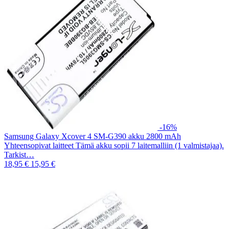
-16%
Samsung Galaxy Xcover 4 SM-G390 akku 2800 mAh
Yhteensopivat laitteet Tämä akku sopii 7 laitemalliin (1 valmistajaa).
Tarkist…
18,95 €
15,95 €