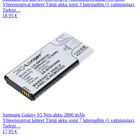
Yhteensopivat laitteet Tämä akku sopii 3 laitemalliin (1 valmistajaa).
Tarkist…
18,95 €
Samsung Galaxy S5 Neo akku 2800 mAh
Yhteensopivat laitteet Tämä akku sopii 7 laitemalliin (1 valmistajaa).
Tarkist…
17,95 €