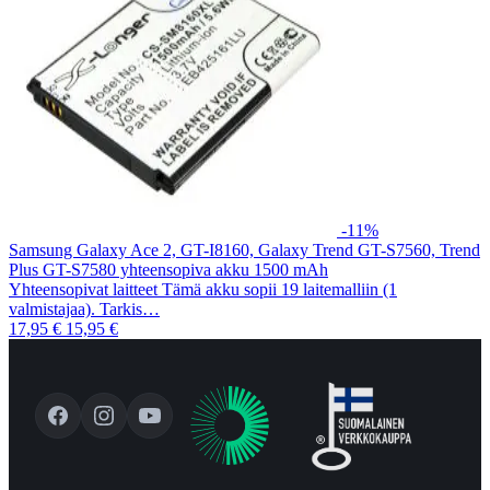
-11%
Samsung Galaxy Ace 2, GT-I8160, Galaxy Trend GT-S7560, Trend
Plus GT-S7580 yhteensopiva akku 1500 mAh
Yhteensopivat laitteet Tämä akku sopii 19 laitemalliin (1
valmistajaa). Tarkis…
17,95 €
15,95 €