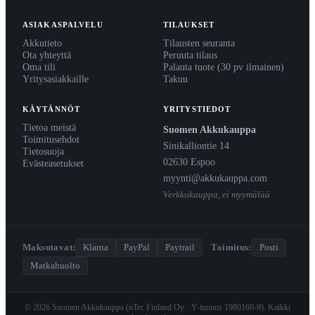
ASIAKASPALVELU
TILAUKSET
Akkutieto
Tilausten seuranta
Ota yhteyttä
Peruuta tilaus
Oma tili
Palauta tuote (30 pv ilmainen)
Yritysasiakkaille
Takuu
KÄYTÄNNÖT
YRITYSTIEDOT
Tietoa meistä
Suomen Akkukauppa
Toimitusehdot
Sinikalliontie 14
Tietosuoja
02630 Espoo
Evästeasetukset
myynti@akkukauppa.com
Verkkokauppa, ei myymälää
Maksutavat:
Klarna
PayPal
Paytrail
·
Toimitus:
Posti
Matkahuolto
© 2026 Suomen Akkukauppa (nTec Finland Oy · Y-tunnus 1980160-9). Kaikki