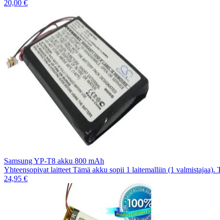
20,00 €
Samsung YP-T8 akku 800 mAh
Yhteensopivat laitteet Tämä akku sopii 1 laitemalliin (1 valmistajaa).
24,95 €