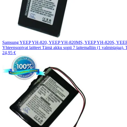
Samsung YEEP YH-820, YEEP YH-820MS, YEEP YH-820S, YEE
Yhteensopivat laitteet Tämä akku sopii 7 laitemalliin (1 valmistajaa).
24,95 €