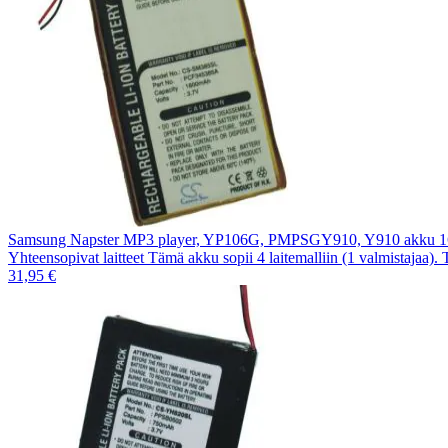
Samsung Napster MP3 player, YP106G, PMPSGY910, Y910 akku 
Yhteensopivat laitteet Tämä akku sopii 4 laitemalliin (1 valmistajaa).
31,95 €