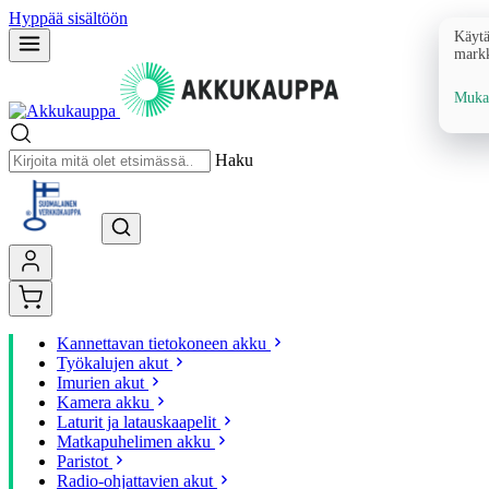
Hyppää sisältöön
Käytä
markk
Mukau
Haku
Kannettavan tietokoneen akku
Työkalujen akut
Imurien akut
Kamera akku
Laturit ja latauskaapelit
Matkapuhelimen akku
Paristot
Radio-ohjattavien akut