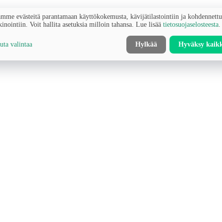
mme evästeitä parantamaan käyttökokemusta, kävijätilastointiin ja kohdennett
inointiin. Voit hallita asetuksia milloin tahansa. Lue lisää
tietosuojaselosteesta
.
ta valintaa
Hylkää
Hyväksy kaik