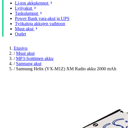
Li-ion akkukennot
Lyijyakut
Taskulamput
Power Bank vara-akut ja UPS
Työkaluja akkujen vaihtoon
Muut akut
Outlet
Etusivu
/
Muut akut
/
MP3-Soittimen akku
/
Samsung akut
/
Samsung Helix (YX-M1Z) XM Radio akku 2000 mAh