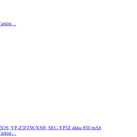
 Tarkist…
Z5QS, YP-Z5FZW/XSH, SEC-YP5Z akku 850 mAh
 Tarkist…