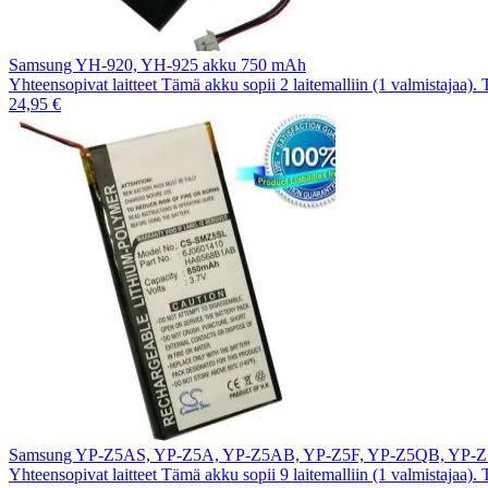
Samsung YH-920, YH-925 akku 750 mAh
Yhteensopivat laitteet Tämä akku sopii 2 laitemalliin (1 valmistajaa).
24,95 €
Samsung YP-Z5AS, YP-Z5A, YP-Z5AB, YP-Z5F, YP-Z5QB, YP-
Yhteensopivat laitteet Tämä akku sopii 9 laitemalliin (1 valmistajaa).