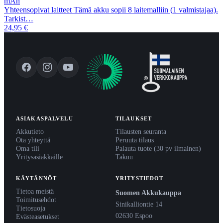
mAh
Yhteensopivat laitteet Tämä akku sopii 8 laitemalliin (1 valmistajaa).
Tarkist…
24,95 €
ASIAKASPALVELU
TILAUKSET
Akkutieto
Tilausten seuranta
Ota yhteyttä
Peruuta tilaus
Oma tili
Palauta tuote (30 pv ilmainen)
Yritysasiakkaille
Takuu
KÄYTÄNNÖT
YRITYSTIEDOT
Tietoa meistä
Suomen Akkukauppa
Toimitusehdot
Sinikalliontie 14
Tietosuoja
02630 Espoo
Evästeasetukset