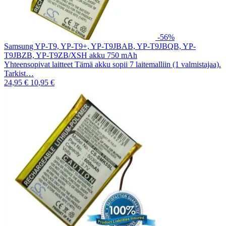
-56%
Samsung YP-T9, YP-T9+, YP-T9JBAB, YP-T9JBQB, YP-
T9JBZB, YP-T9ZB/XSH akku 750 mAh
Yhteensopivat laitteet Tämä akku sopii 7 laitemalliin (1 valmistajaa).
Tarkist…
24,95 €
10,95 €