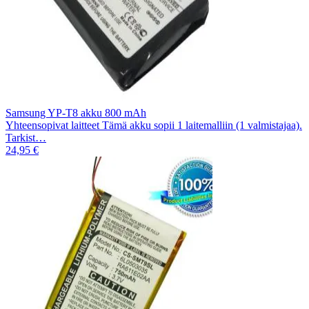
Samsung YP-T8 akku 800 mAh
Yhteensopivat laitteet Tämä akku sopii 1 laitemalliin (1 valmistajaa).
Tarkist…
24,95 €