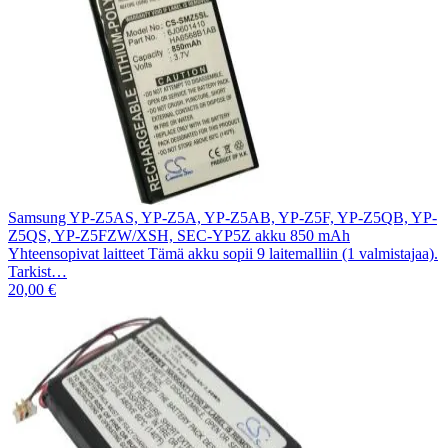
Samsung YP-Z5AS, YP-Z5A, YP-Z5AB, YP-Z5F, YP-Z5QB, YP-
Z5QS, YP-Z5FZW/XSH, SEC-YP5Z akku 850 mAh
Yhteensopivat laitteet Tämä akku sopii 9 laitemalliin (1 valmistajaa).
Tarkist…
20,00 €