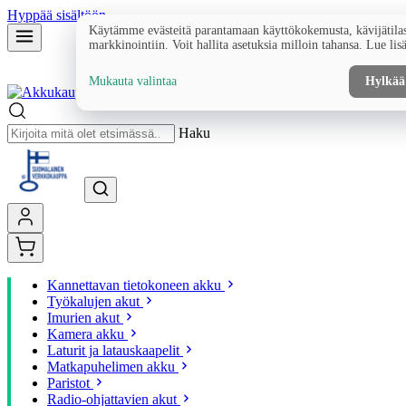
Hyppää sisältöön
Käytämme evästeitä parantamaan käyttökokemusta, kävijätilas
markkinointiin. Voit hallita asetuksia milloin tahansa. Lue lis
Mukauta valintaa
Hylkää
Haku
Kannettavan tietokoneen akku
Työkalujen akut
Imurien akut
Kamera akku
Laturit ja latauskaapelit
Matkapuhelimen akku
Paristot
Radio-ohjattavien akut