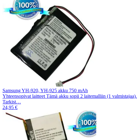
Samsung YH-920, YH-925 akku 750 mAh
Yhteensopivat laitteet Tämä akku sopii 2 laitemalliin (1 valmistajaa).
Tarkist…
24,95 €