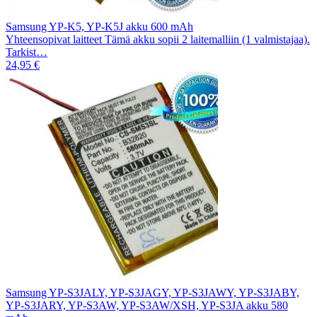
Samsung YP-K5, YP-K5J akku 600 mAh
Yhteensopivat laitteet Tämä akku sopii 2 laitemalliin (1 valmistajaa).
Tarkist…
24,95 €
Samsung YP-S3JALY, YP-S3JAGY, YP-S3JAWY, YP-S3JABY,
YP-S3JARY, YP-S3AW, YP-S3AW/XSH, YP-S3JA akku 580