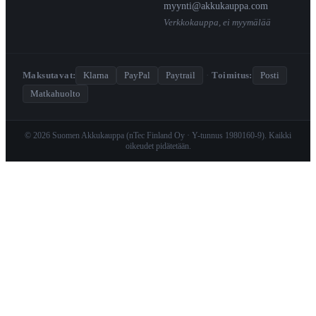
myynti@akkukauppa.com
Verkkokauppa, ei myymälää
Maksutavat:
Klarna
PayPal
Paytrail
·
Toimitus:
Posti
Matkahuolto
© 2026 Suomen Akkukauppa (nTec Finland Oy · Y-tunnus 1980160-9). Kaikki
oikeudet pidätetään.