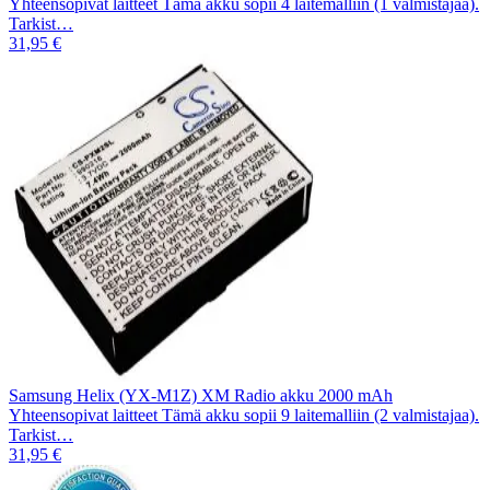
Yhteensopivat laitteet Tämä akku sopii 4 laitemalliin (1 valmistajaa).
Tarkist…
31,95 €
Samsung Helix (YX-M1Z) XM Radio akku 2000 mAh
Yhteensopivat laitteet Tämä akku sopii 9 laitemalliin (2 valmistajaa).
Tarkist…
31,95 €