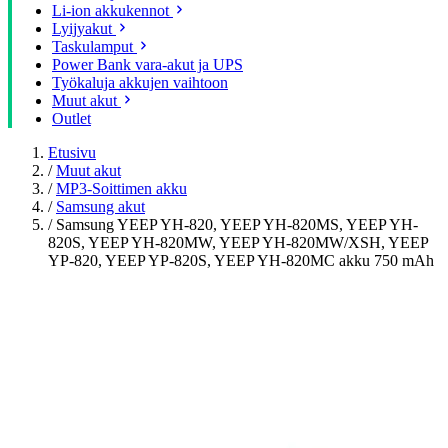
Li-ion akkukennot
Lyijyakut
Taskulamput
Power Bank vara-akut ja UPS
Työkaluja akkujen vaihtoon
Muut akut
Outlet
Etusivu
/
Muut akut
/
MP3-Soittimen akku
/
Samsung akut
/
Samsung YEEP YH-820, YEEP YH-820MS, YEEP YH-
820S, YEEP YH-820MW, YEEP YH-820MW/XSH, YEEP
YP-820, YEEP YP-820S, YEEP YH-820MC akku 750 mAh