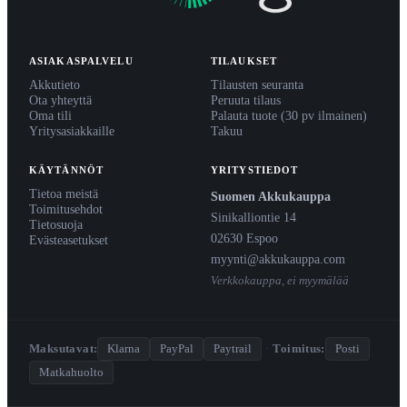
ASIAKASPALVELU
TILAUKSET
Akkutieto
Tilausten seuranta
Ota yhteyttä
Peruuta tilaus
Oma tili
Palauta tuote (30 pv ilmainen)
Yritysasiakkaille
Takuu
KÄYTÄNNÖT
YRITYSTIEDOT
Tietoa meistä
Suomen Akkukauppa
Toimitusehdot
Sinikalliontie 14
Tietosuoja
02630 Espoo
Evästeasetukset
myynti@akkukauppa.com
Verkkokauppa, ei myymälää
Maksutavat:
Klarna
PayPal
Paytrail
·
Toimitus:
Posti
Matkahuolto