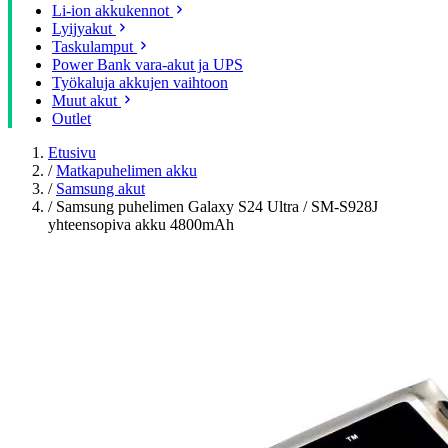
Li-ion akkukennot
Lyijyakut
Taskulamput
Power Bank vara-akut ja UPS
Työkaluja akkujen vaihtoon
Muut akut
Outlet
Etusivu
/
Matkapuhelimen akku
/
Samsung akut
/
Samsung puhelimen Galaxy S24 Ultra / SM-S928J
yhteensopiva akku 4800mAh