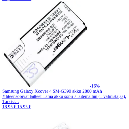
-16%
Samsung Galaxy Xcover 4 SM-G390 akku 2800 mAh
Yhteensopivat laitteet Tämä akku sopii 7 laitemalliin (1 valmistajaa).
Tarkist…
18,95 €
15,95 €