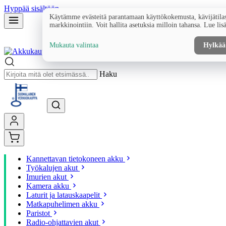
Hyppää sisältöön
Käytämme evästeitä parantamaan käyttökokemusta, kävijätilas
markkinointiin. Voit hallita asetuksia milloin tahansa. Lue lis
Mukauta valintaa
Hylkää
Haku
Kannettavan tietokoneen akku
Työkalujen akut
Imurien akut
Kamera akku
Laturit ja latauskaapelit
Matkapuhelimen akku
Paristot
Radio-ohjattavien akut