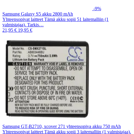
-9%
Samsung Galaxy S5 akku 2800 mAh
Yhteensopivat laitteet Tämä akku sopii 51 laitemalliin (1
valmistajaa). Tarkis…
21,95 €
19,95 €
Samsung GT-B2710, xcover 271 yhteensopiva akku 750 mAh
Yhteensopivat laitteet Tämä akku sopii 3 laitemalliin (1 valmistajaa).