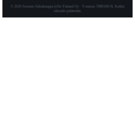
© 2026 Suomen Akkukauppa (nTec Finland Oy · Y-tunnus 1980160-9). Kaikki
oikeudet pidätetään.