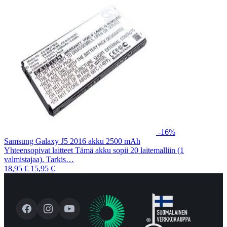
-16%
Samsung Galaxy J5 2016 akku 2500 mAh
Yhteensopivat laitteet Tämä akku sopii 20 laitemalliin (1
valmistajaa). Tarkis…
18,95 €
15,95 €