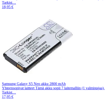
Tarkist…
18,95 €
Samsung Galaxy S5 Neo akku 2800 mAh
Yhteensopivat laitteet Tämä akku sopii 7 laitemalliin (1 valmistajaa).
Tarkist…
17,95 €