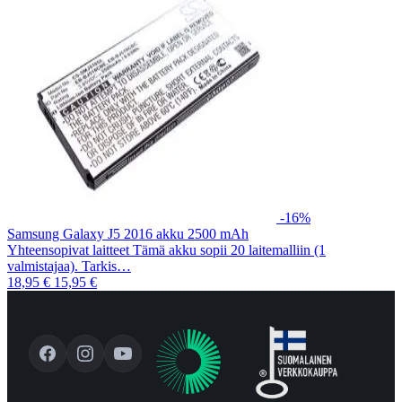
-16%
Samsung Galaxy J5 2016 akku 2500 mAh
Yhteensopivat laitteet Tämä akku sopii 20 laitemalliin (1
valmistajaa). Tarkis…
18,95 €
15,95 €