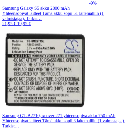
-9%
Samsung Galaxy S5 akku 2800 mAh
Yhteensopivat laitteet Tämä akku sopii 51 laitemalliin (1
valmistajaa). Tarkis…
21,95 €
19,95 €
Samsung GT-B2710, xcover 271 yhteensopiva akku 750 mAh
Yhteensopivat laitteet Tämä akku sopii 3 laitemalliin (1 valmistajaa).
Tarkist…