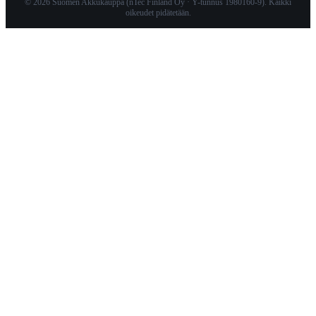
© 2026 Suomen Akkukauppa (nTec Finland Oy · Y-tunnus 1980160-9). Kaikki
oikeudet pidätetään.