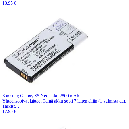
18,95 €
Samsung Galaxy S5 Neo akku 2800 mAh
Yhteensopivat laitteet Tämä akku sopii 7 laitemalliin (1 valmistajaa).
Tarkist…
17,95 €