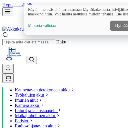
Hyppää sisältöön
Käytämme evästeitä parantamaan käyttökokemusta, kävijätilas
markkinointiin. Voit hallita asetuksia milloin tahansa. Lue lis
Mukauta valintaa
Hylkää
Haku
Kannettavan tietokoneen akku
Työkalujen akut
Imurien akut
Kamera akku
Laturit ja latauskaapelit
Matkapuhelimen akku
Paristot
Radio-ohjattavien akut