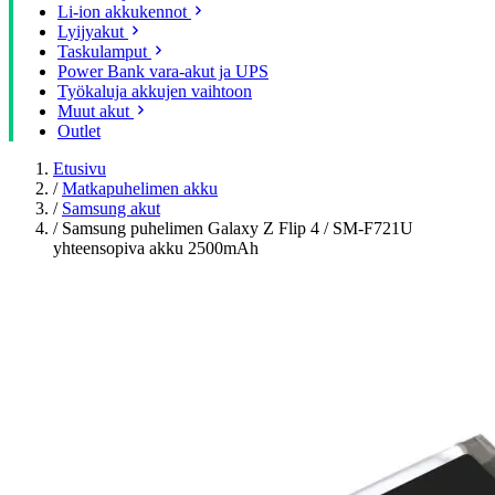
Li-ion akkukennot
Lyijyakut
Taskulamput
Power Bank vara-akut ja UPS
Työkaluja akkujen vaihtoon
Muut akut
Outlet
Etusivu
/
Matkapuhelimen akku
/
Samsung akut
/
Samsung puhelimen Galaxy Z Flip 4 / SM-F721U
yhteensopiva akku 2500mAh