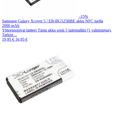
-15%
Samsung Galaxy Xcover 5 / EB-BG525BBE akku NFC tuella
2000 mAh
Yhteensopivat laitteet Tämä akku sopii 5 laitemalliin (1 valmistajaa).
Tarkist…
19,95 €
16,95 €