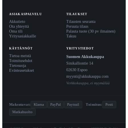
ASIAKASPALVELU
TILAUKSET
Akkutieto
Tilausten seuranta
Ota yhteyttä
Peruuta tilaus
Oma tili
Palauta tuote (30 pv ilmainen)
Yritysasiakkaille
Takuu
KÄYTÄNNÖT
YRITYSTIEDOT
Tietoa meistä
Suomen Akkukauppa
Toimitusehdot
Sinikalliontie 14
Tietosuoja
02630 Espoo
Evästeasetukset
myynti@akkukauppa.com
Verkkokauppa, ei myymälää
Maksutavat:
Klarna
PayPal
Paytrail
·
Toimitus:
Posti
Matkahuolto