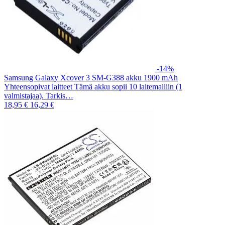
-14%
Samsung Galaxy Xcover 3 SM-G388 akku 1900 mAh
Yhteensopivat laitteet Tämä akku sopii 10 laitemalliin (1
valmistajaa). Tarkis…
18,95 €
16,29 €