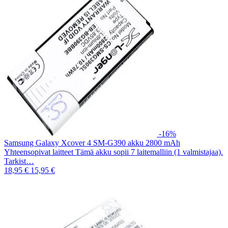
-16%
Samsung Galaxy Xcover 4 SM-G390 akku 2800 mAh
Yhteensopivat laitteet Tämä akku sopii 7 laitemalliin (1 valmistajaa).
Tarkist…
18,95 €
15,95 €