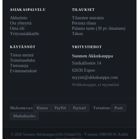
ASIAKASPALVELU
TILAUKSET
Akkutieto
Tilausten seuranta
Ota yhteyttä
Peruuta tilaus
Oma tili
Palauta tuote (30 pv ilmainen)
Yritysasiakkaille
Takuu
KÄYTÄNNÖT
YRITYSTIEDOT
Tietoa meistä
Suomen Akkukauppa
Toimitusehdot
Sinikalliontie 14
Tietosuoja
02630 Espoo
Evästeasetukset
myynti@akkukauppa.com
Verkkokauppa, ei myymälää
Maksutavat:
Klarna
PayPal
Paytrail
·
Toimitus:
Posti
Matkahuolto
© 2026 Suomen Akkukauppa (nTec Finland Oy · Y-tunnus 1980160-9). Kaikki