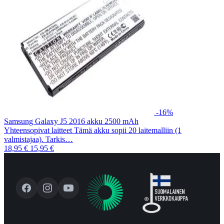
-16%
Samsung Galaxy J5 2016 akku 2500 mAh
Yhteensopivat laitteet Tämä akku sopii 20 laitemalliin (1
valmistajaa). Tarkis…
18,95 €
15,95 €