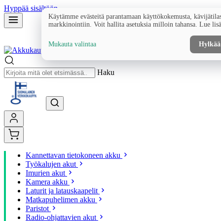
Hyppää sisältöön
Käytämme evästeitä parantamaan käyttökokemusta, kävijätilas
markkinointiin. Voit hallita asetuksia milloin tahansa. Lue lis
Mukauta valintaa
Hylkää
Haku
Kannettavan tietokoneen akku
Työkalujen akut
Imurien akut
Kamera akku
Laturit ja latauskaapelit
Matkapuhelimen akku
Paristot
Radio-ohjattavien akut