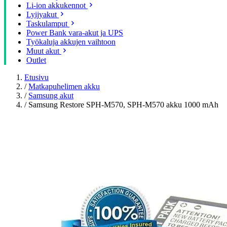
Li-ion akkukennot
Lyijyakut
Taskulamput
Power Bank vara-akut ja UPS
Työkaluja akkujen vaihtoon
Muut akut
Outlet
Etusivu
/
Matkapuhelimen akku
/
Samsung akut
/
Samsung Restore SPH-M570, SPH-M570 akku 1000 mAh