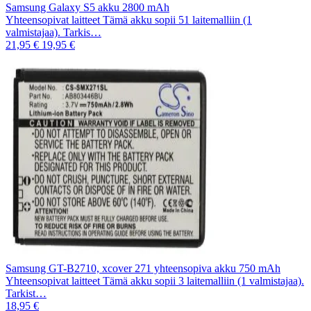
Samsung Galaxy S5 akku 2800 mAh
Yhteensopivat laitteet Tämä akku sopii 51 laitemalliin (1
valmistajaa). Tarkis…
21,95 €
19,95 €
Samsung GT-B2710, xcover 271 yhteensopiva akku 750 mAh
Yhteensopivat laitteet Tämä akku sopii 3 laitemalliin (1 valmistajaa).
Tarkist…
18,95 €