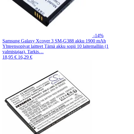
-14%
Samsung Galaxy Xcover 3 SM-G388 akku 1900 mAh
Yhteensopivat laitteet Tämä akku sopii 10 laitemalliin (1
valmistajaa). Tarkis…
18,95 €
16,29 €