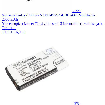
-15%
Samsung Galaxy Xcover 5 / EB-BG525BBE akku NFC tuella
2000 mAh
Yhteensopivat laitteet Tämä akku sopii 5 laitemalliin (1 valmistajaa).
Tarkist…
19,95 €
16,95 €
-9%