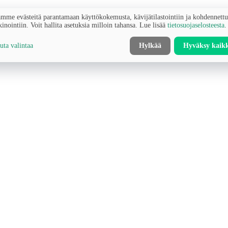
mme evästeitä parantamaan käyttökokemusta, kävijätilastointiin ja kohdennett
inointiin. Voit hallita asetuksia milloin tahansa. Lue lisää
tietosuojaselosteesta
.
ta valintaa
Hylkää
Hyväksy kaik