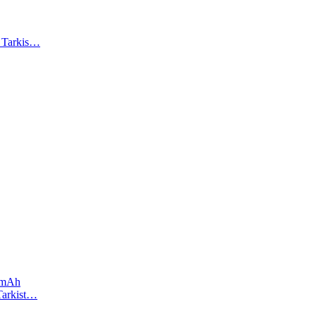
). Tarkis…
 mAh
 Tarkist…