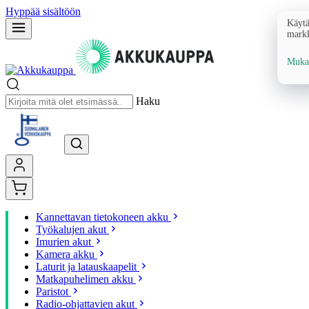
Hyppää sisältöön
Käytä
markk
Mukau
Haku
Kannettavan tietokoneen akku
Työkalujen akut
Imurien akut
Kamera akku
Laturit ja latauskaapelit
Matkapuhelimen akku
Paristot
Radio-ohjattavien akut