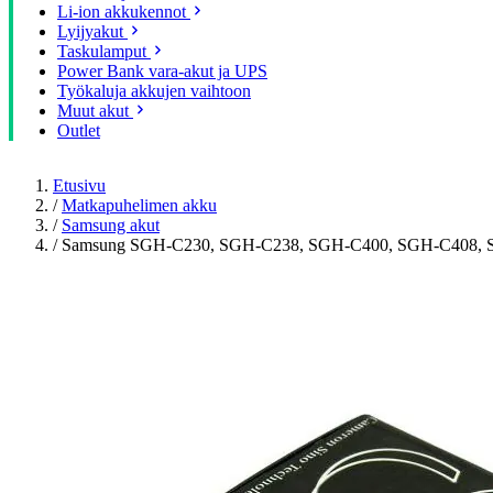
Li-ion akkukennot
Lyijyakut
Taskulamput
Power Bank vara-akut ja UPS
Työkaluja akkujen vaihtoon
Muut akut
Outlet
Etusivu
/
Matkapuhelimen akku
/
Samsung akut
/
Samsung SGH-C230, SGH-C238, SGH-C400, SGH-C408, 