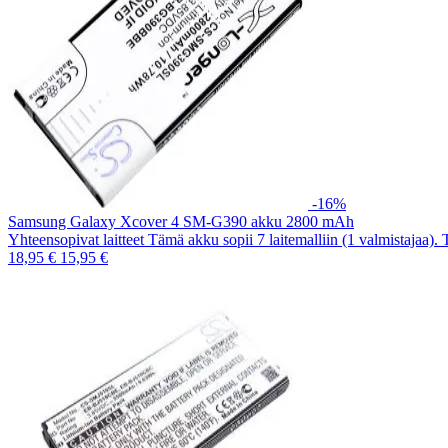
-16%
Samsung Galaxy Xcover 4 SM-G390 akku 2800 mAh
Yhteensopivat laitteet Tämä akku sopii 7 laitemalliin (1 valmistajaa).
18,95 €
15,95 €