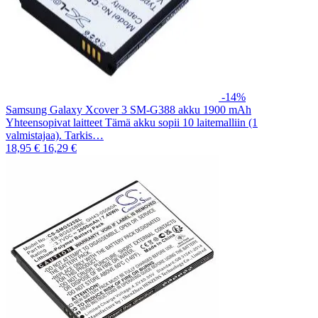
-14%
Samsung Galaxy Xcover 3 SM-G388 akku 1900 mAh
Yhteensopivat laitteet Tämä akku sopii 10 laitemalliin (1
valmistajaa). Tarkis…
18,95 €
16,29 €