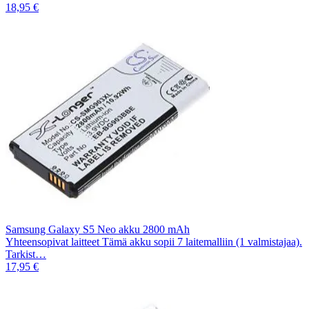
18,95 €
Samsung Galaxy S5 Neo akku 2800 mAh
Yhteensopivat laitteet Tämä akku sopii 7 laitemalliin (1 valmistajaa).
Tarkist…
17,95 €