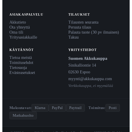
ASIAKASPALVELU
TILAUKSET
Akkutieto
Tilausten seuranta
Ota yhteyttä
Peruuta tilaus
Oma tili
Palauta tuote (30 pv ilmainen)
Yritysasiakkaille
Takuu
KÄYTÄNNÖT
YRITYSTIEDOT
Tietoa meistä
Suomen Akkukauppa
Toimitusehdot
Sinikalliontie 14
Tietosuoja
02630 Espoo
Evästeasetukset
myynti@akkukauppa.com
Verkkokauppa, ei myymälää
Maksutavat:
Klarna
PayPal
Paytrail
·
Toimitus:
Posti
Matkahuolto