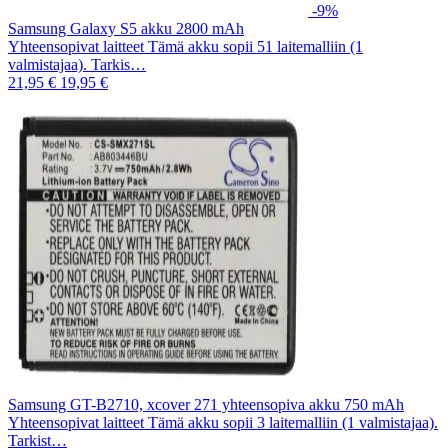
-9%
Samsung Galaxy S5 akku 2800 mAh
Yhteensopivat laitteet Tämä akku sopii 51 laitemalliin (1
valmistajaa). Tarkis…
21,95 €
19,95 €
Samsung GT-B2710, xcover 271 yhteensopiva akku 750 mAh
Yhteensopivat laitteet Tämä akku sopii 3 laitemalliin (1 valmistajaa).
Tarkist…