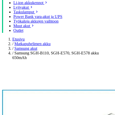
Li-ion akkukennot
Lyijyakut
Taskulamput
Power Bank vara-akut ja UPS
Työkaluja akkujen vaihtoon
Muut akut
Outlet
Etusivu
/
Matkapuhelimen akku
/
Samsung akut
/
Samsung SGH-B110, SGH-E570, SGH-E578 akku
650mAh