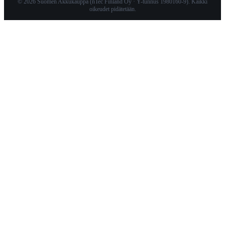
© 2026 Suomen Akkukauppa (nTec Finland Oy · Y-tunnus 1980160-9). Kaikki
oikeudet pidätetään.