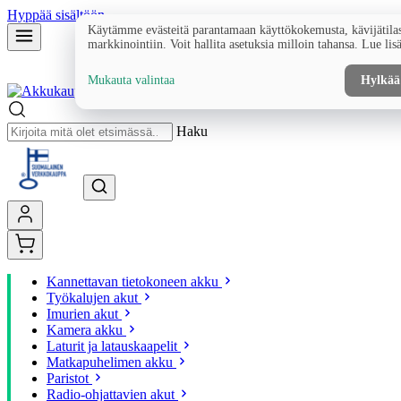
Hyppää sisältöön
Käytämme evästeitä parantamaan käyttökokemusta, kävijätilas
markkinointiin. Voit hallita asetuksia milloin tahansa. Lue lis
Mukauta valintaa
Hylkää
Haku
Kannettavan tietokoneen akku
Työkalujen akut
Imurien akut
Kamera akku
Laturit ja latauskaapelit
Matkapuhelimen akku
Paristot
Radio-ohjattavien akut