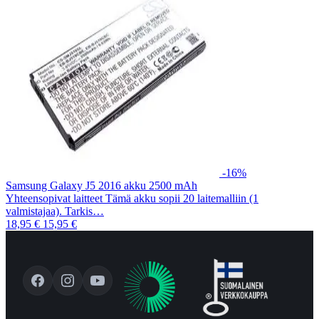
-16%
Samsung Galaxy J5 2016 akku 2500 mAh
Yhteensopivat laitteet Tämä akku sopii 20 laitemalliin (1
valmistajaa). Tarkis…
18,95 €
15,95 €