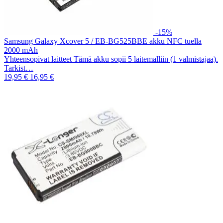
-15%
Samsung Galaxy Xcover 5 / EB-BG525BBE akku NFC tuella
2000 mAh
Yhteensopivat laitteet Tämä akku sopii 5 laitemalliin (1 valmistajaa).
Tarkist…
19,95 €
16,95 €