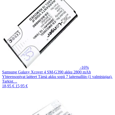
-16%
Samsung Galaxy Xcover 4 SM-G390 akku 2800 mAh
Yhteensopivat laitteet Tämä akku sopii 7 laitemalliin (1 valmistajaa).
Tarkist…
18,95 €
15,95 €