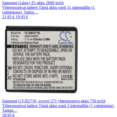
Samsung Galaxy S5 akku 2800 mAh
Yhteensopivat laitteet Tämä akku sopii 51 laitemalliin (1
valmistajaa). Tarkis…
21,95 €
19,95 €
Samsung GT-B2710, xcover 271 yhteensopiva akku 750 mAh
Yhteensopivat laitteet Tämä akku sopii 3 laitemalliin (1 valmistajaa).
Tarkist…
18,95 €