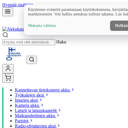
Hyppää sisältöön
Käytämme evästeitä parantamaan käyttökokemusta, kävijätilas
markkinointiin. Voit hallita asetuksia milloin tahansa. Lue lis
Mukauta valintaa
Hylkää
Haku
Kannettavan tietokoneen akku
Työkalujen akut
Imurien akut
Kamera akku
Laturit ja latauskaapelit
Matkapuhelimen akku
Paristot
Radio-ohjattavien akut