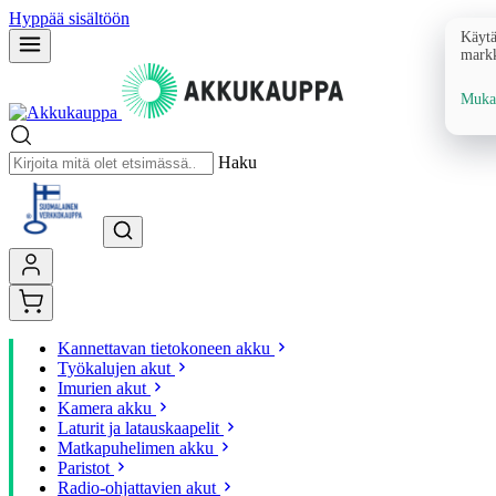
Hyppää sisältöön
Käytä
markk
Mukau
Haku
Kannettavan tietokoneen akku
Työkalujen akut
Imurien akut
Kamera akku
Laturit ja latauskaapelit
Matkapuhelimen akku
Paristot
Radio-ohjattavien akut