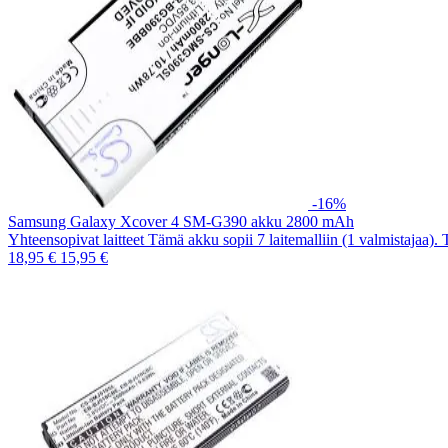
-16%
Samsung Galaxy Xcover 4 SM-G390 akku 2800 mAh
Yhteensopivat laitteet Tämä akku sopii 7 laitemalliin (1 valmistajaa).
18,95 €
15,95 €