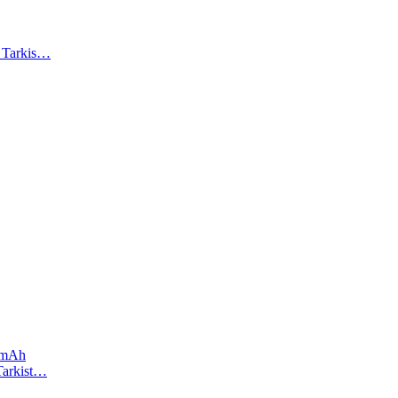
). Tarkis…
 mAh
 Tarkist…