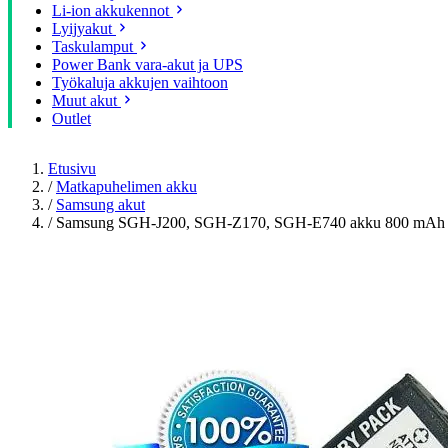
Li-ion akkukennot
Lyijyakut
Taskulamput
Power Bank vara-akut ja UPS
Työkaluja akkujen vaihtoon
Muut akut
Outlet
Etusivu
/
Matkapuhelimen akku
/
Samsung akut
/
Samsung SGH-J200, SGH-Z170, SGH-E740 akku 800 mAh