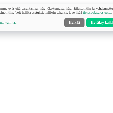
mme evästeitä parantamaan käyttökokemusta, kävijätilastointiin ja kohdennett
inointiin. Voit hallita asetuksia milloin tahansa. Lue lisää
tietosuojaselosteesta
.
ta valintaa
Hylkää
Hyväksy kaik