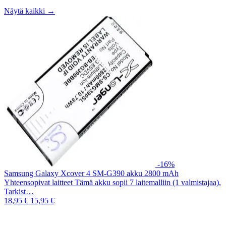
Näytä kaikki →
-16%
Samsung Galaxy Xcover 4 SM-G390 akku 2800 mAh
Yhteensopivat laitteet Tämä akku sopii 7 laitemalliin (1 valmistajaa).
Tarkist…
18,95 €
15,95 €