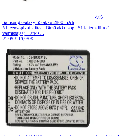
-9%
Samsung Galaxy S5 akku 2800 mAh
Yhteensopivat laitteet Tämä akku sopii 51 laitemalliin (1
valmistajaa). Tarkis…
21,95 €
19,95 €