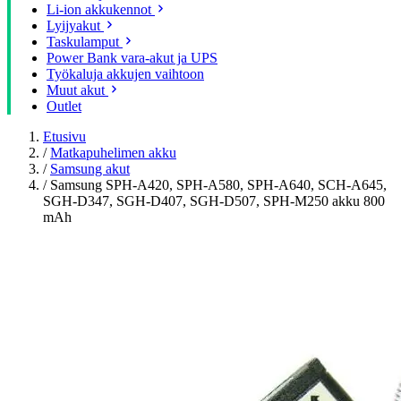
Li-ion akkukennot
Lyijyakut
Taskulamput
Power Bank vara-akut ja UPS
Työkaluja akkujen vaihtoon
Muut akut
Outlet
Etusivu
/
Matkapuhelimen akku
/
Samsung akut
/
Samsung SPH-A420, SPH-A580, SPH-A640, SCH-A645,
SGH-D347, SGH-D407, SGH-D507, SPH-M250 akku 800
mAh