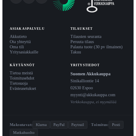
ASIAKASPALVELU
TILAUKSET
Akkutieto
Tilausten seuranta
Ota yhteyttä
Peruuta tilaus
Oma tili
Palauta tuote (30 pv ilmainen)
Yritysasiakkaille
Takuu
KÄYTÄNNÖT
YRITYSTIEDOT
Tietoa meistä
Suomen Akkukauppa
Toimitusehdot
Sinikalliontie 14
Tietosuoja
02630 Espoo
Evästeasetukset
myynti@akkukauppa.com
Verkkokauppa, ei myymälää
Maksutavat:
Klarna
PayPal
Paytrail
·
Toimitus:
Posti
Matkahuolto