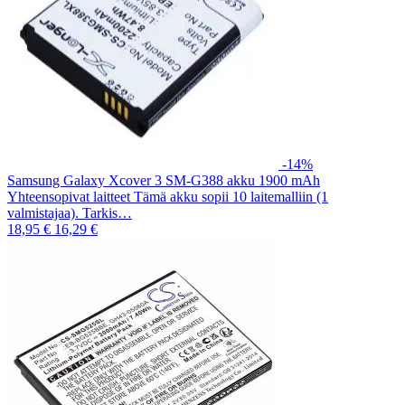
-14%
Samsung Galaxy Xcover 3 SM-G388 akku 1900 mAh
Yhteensopivat laitteet Tämä akku sopii 10 laitemalliin (1
valmistajaa). Tarkis…
18,95 €
16,29 €