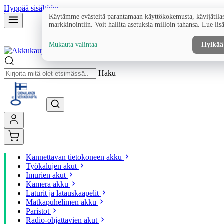
Hyppää sisältöön
Käytämme evästeitä parantamaan käyttökokemusta, kävijätilas
markkinointiin. Voit hallita asetuksia milloin tahansa. Lue lis
Mukauta valintaa
Hylkää
Haku
Kannettavan tietokoneen akku
Työkalujen akut
Imurien akut
Kamera akku
Laturit ja latauskaapelit
Matkapuhelimen akku
Paristot
Radio-ohjattavien akut