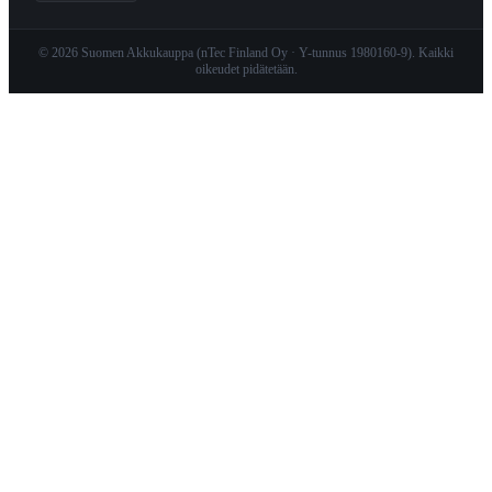
© 2026 Suomen Akkukauppa (nTec Finland Oy · Y-tunnus 1980160-9). Kaikki
oikeudet pidätetään.