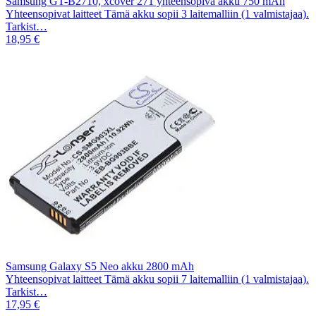
Samsung GT-B2710, xcover 271 yhteensopiva akku 750 mAh
Yhteensopivat laitteet Tämä akku sopii 3 laitemalliin (1 valmistajaa).
Tarkist…
18,95 €
Samsung Galaxy S5 Neo akku 2800 mAh
Yhteensopivat laitteet Tämä akku sopii 7 laitemalliin (1 valmistajaa).
Tarkist…
17,95 €