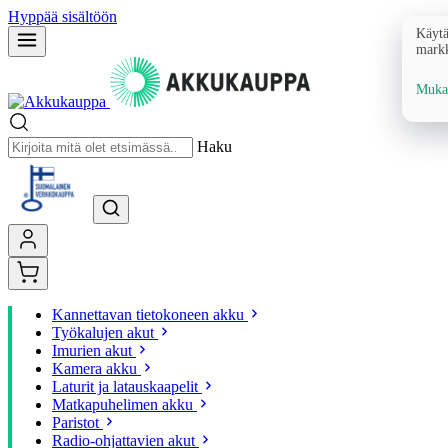
Hyppää sisältöön
Käytä
markk
Mukau
Haku
Kannettavan tietokoneen akku
Työkalujen akut
Imurien akut
Kamera akku
Laturit ja latauskaapelit
Matkapuhelimen akku
Paristot
Radio-ohjattavien akut