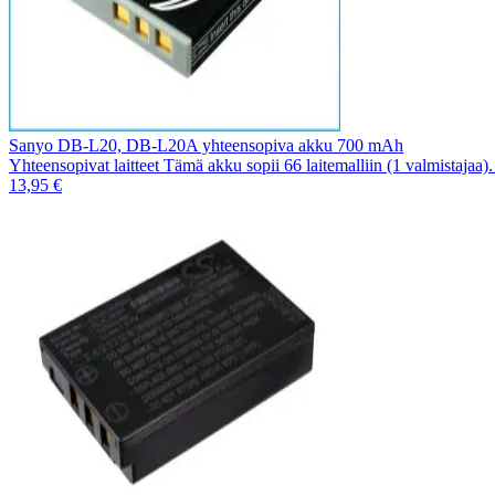
Sanyo DB-L20, DB-L20A yhteensopiva akku 700 mAh
Yhteensopivat laitteet Tämä akku sopii 66 laitemalliin (1 valmistajaa
13,95 €