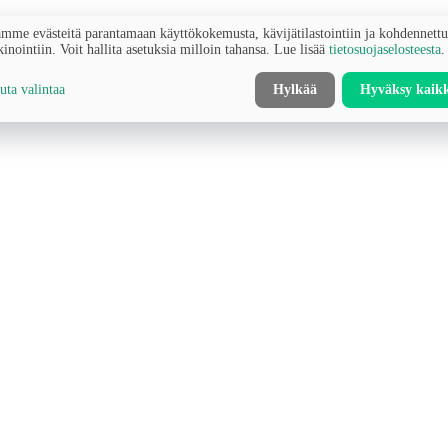
mme evästeitä parantamaan käyttökokemusta, kävijätilastointiin ja kohdennett
inointiin. Voit hallita asetuksia milloin tahansa. Lue lisää
tietosuojaselosteesta
.
ta valintaa
Hylkää
Hyväksy kaik