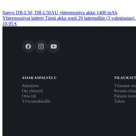
Sanyo DB-L50, DB-L50AU yhteensopiva akku 1400 mAh
Yhteensopivat laitteet Tämä akku sopii 29 laitemalliin (3 valmistajaa
18,95 €
ASIAKASPALVELU
TILAUKSE
Akkutieto
Tilausten se
Ota yhteyttä
Peruuta tilau
Oma tili
Palauta tuot
Yritysasiakkaille
Takuu