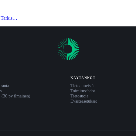
). Tarkis…
T
KÄYTÄNNÖT
uranta
Tietoa meistä
s
Toimitusehdot
e (30 pv ilmainen)
Tietosuoja
Evästeasetukset