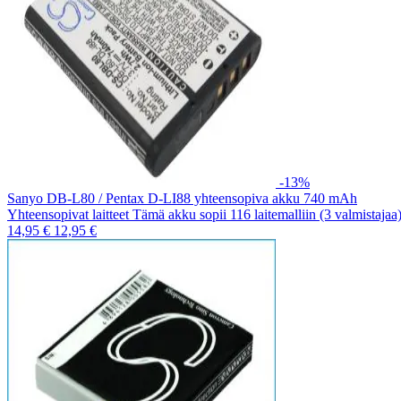
-13%
Sanyo DB-L80 / Pentax D-LI88 yhteensopiva akku 740 mAh
Yhteensopivat laitteet Tämä akku sopii 116 laitemalliin (3 valmistaja
14,95 €
12,95 €