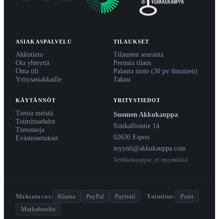
ASIAKASPALVELU
TILAUKSET
Akkutieto
Tilausten seuranta
Ota yhteyttä
Peruuta tilaus
Oma tili
Palauta tuote (30 pv ilmainen)
Yritysasiakkaille
Takuu
KÄYTÄNNÖT
YRITYSTIEDOT
Tietoa meistä
Suomen Akkukauppa
Toimitusehdot
Sinikalliontie 14
Tietosuoja
02630 Espoo
Evästeasetukset
myynti@akkukauppa.com
Verkkokauppa, ei myymälää
Maksutavat:
Klarna
PayPal
Paytrail
·
Toimitus:
Posti
Matkahuolto