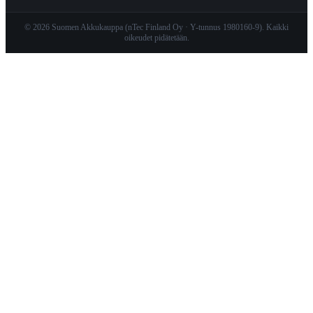
© 2026 Suomen Akkukauppa (nTec Finland Oy · Y-tunnus 1980160-9). Kaikki
oikeudet pidätetään.