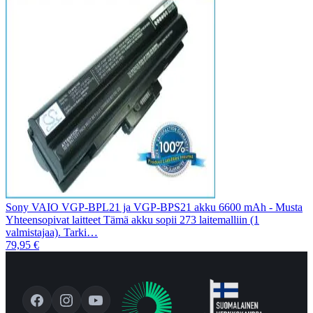
Sony VAIO VGP-BPL21 ja VGP-BPS21 akku 6600 mAh - Musta
Yhteensopivat laitteet Tämä akku sopii 273 laitemalliin (1
valmistajaa). Tarki…
79,95 €