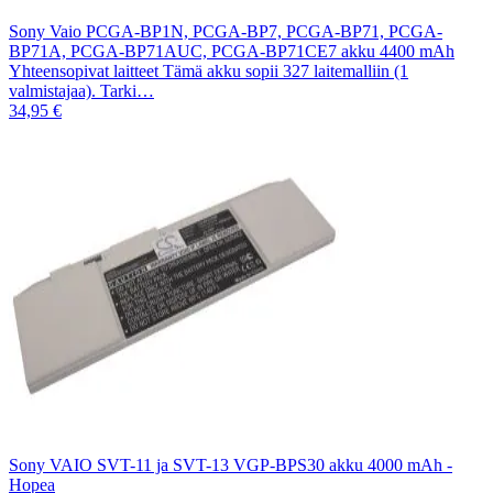
Sony Vaio PCGA-BP1N, PCGA-BP7, PCGA-BP71, PCGA-
BP71A, PCGA-BP71AUC, PCGA-BP71CE7 akku 4400 mAh
Yhteensopivat laitteet Tämä akku sopii 327 laitemalliin (1
valmistajaa). Tarki…
34,95 €
Sony VAIO SVT-11 ja SVT-13 VGP-BPS30 akku 4000 mAh -
Hopea