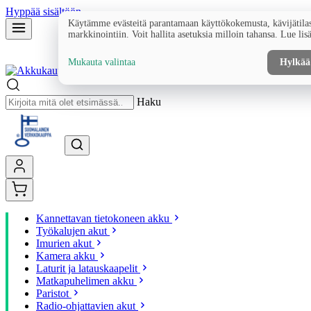
Hyppää sisältöön
Käytämme evästeitä parantamaan käyttökokemusta, kävijätilas
markkinointiin. Voit hallita asetuksia milloin tahansa. Lue lis
Mukauta valintaa
Hylkää
Haku
Kannettavan tietokoneen akku
Työkalujen akut
Imurien akut
Kamera akku
Laturit ja latauskaapelit
Matkapuhelimen akku
Paristot
Radio-ohjattavien akut