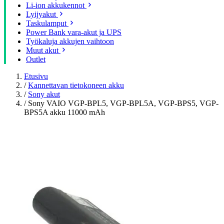
Li-ion akkukennot
Lyijyakut
Taskulamput
Power Bank vara-akut ja UPS
Työkaluja akkujen vaihtoon
Muut akut
Outlet
Etusivu
/
Kannettavan tietokoneen akku
/
Sony akut
/
Sony VAIO VGP-BPL5, VGP-BPL5A, VGP-BPS5, VGP-
BPS5A akku 11000 mAh