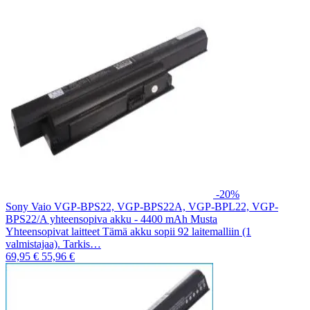
-20%
Sony Vaio VGP-BPS22, VGP-BPS22A, VGP-BPL22, VGP-
BPS22/A yhteensopiva akku - 4400 mAh Musta
Yhteensopivat laitteet Tämä akku sopii 92 laitemalliin (1
valmistajaa). Tarkis…
69,95 €
55,96 €