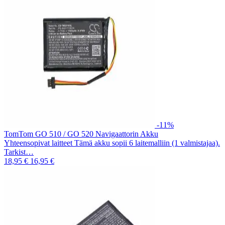
-11%
TomTom GO 510 / GO 520 Navigaattorin Akku
Yhteensopivat laitteet Tämä akku sopii 6 laitemalliin (1 valmistajaa).
Tarkist…
18,95 €
16,95 €