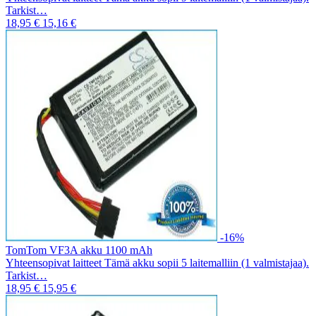
Tarkist…
18,95 €
15,16 €
-16%
TomTom VF3A akku 1100 mAh
Yhteensopivat laitteet Tämä akku sopii 5 laitemalliin (1 valmistajaa).
Tarkist…
18,95 €
15,95 €