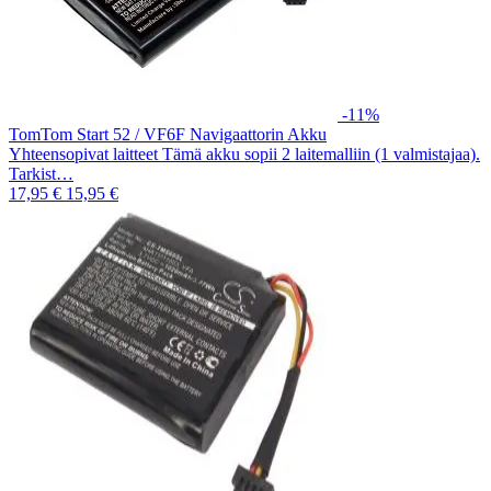
-11%
TomTom Start 52 / VF6F Navigaattorin Akku
Yhteensopivat laitteet Tämä akku sopii 2 laitemalliin (1 valmistajaa).
Tarkist…
17,95 €
15,95 €