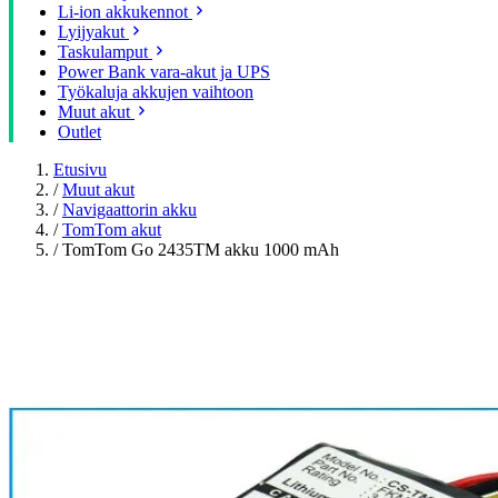
Li-ion akkukennot
Lyijyakut
Taskulamput
Power Bank vara-akut ja UPS
Työkaluja akkujen vaihtoon
Muut akut
Outlet
Etusivu
/
Muut akut
/
Navigaattorin akku
/
TomTom akut
/
TomTom Go 2435TM akku 1000 mAh