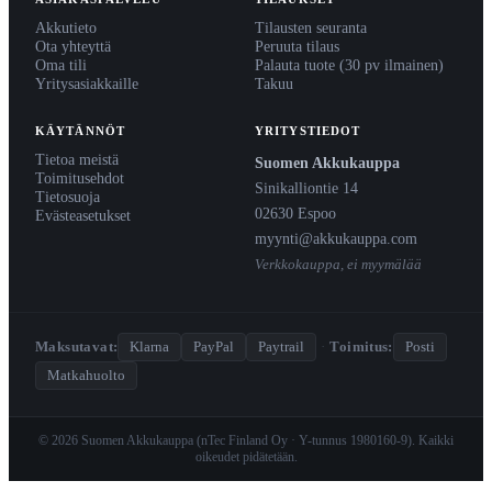
Akkutieto
Tilausten seuranta
Ota yhteyttä
Peruuta tilaus
Oma tili
Palauta tuote (30 pv ilmainen)
Yritysasiakkaille
Takuu
KÄYTÄNNÖT
YRITYSTIEDOT
Tietoa meistä
Suomen Akkukauppa
Toimitusehdot
Sinikalliontie 14
Tietosuoja
02630 Espoo
Evästeasetukset
myynti@akkukauppa.com
Verkkokauppa, ei myymälää
Maksutavat:
Klarna
PayPal
Paytrail
·
Toimitus:
Posti
Matkahuolto
© 2026 Suomen Akkukauppa (nTec Finland Oy · Y-tunnus 1980160-9). Kaikki
oikeudet pidätetään.