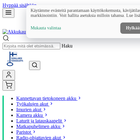
Hyppää sisältöön
Käytämme evästeitä parantamaan käyttökokemusta, kävijätilas
markkinointiin. Voit hallita asetuksia milloin tahansa. Lue lis
Mukauta valintaa
Hylkää
Haku
Kannettavan tietokoneen akku
Työkalujen akut
Imurien akut
Kamera akku
Laturit ja latauskaapelit
Matkapuhelimen akku
Paristot
Radio-ohjattavien akut