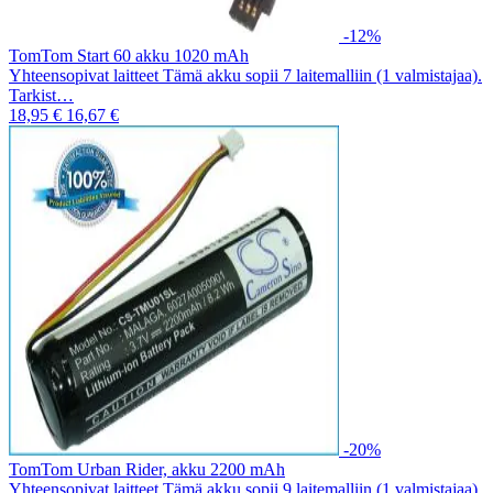
-12%
TomTom Start 60 akku 1020 mAh
Yhteensopivat laitteet Tämä akku sopii 7 laitemalliin (1 valmistajaa).
Tarkist…
18,95 €
16,67 €
-20%
TomTom Urban Rider, akku 2200 mAh
Yhteensopivat laitteet Tämä akku sopii 9 laitemalliin (1 valmistajaa).