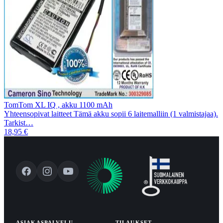
TomTom XL IQ , akku 1100 mAh
Yhteensopivat laitteet Tämä akku sopii 6 laitemalliin (1 valmistajaa).
Tarkist…
18,95 €
ASIAKASPALVELU
TILAUKSET